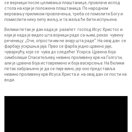
се верници после целивања плаштанице, провлаче испод
стола на који је положена плаштаница. По народном
веровању приликом провлачења, треба се помолити Богу и
помислити неку лепу жељу, и та жеља ће бити испуњена.
Велики петак je дан када је разапет господ Исус Христос и
који је када је видео шта војници раде са њим, рекао чувену
реченицу: „Оче, опрости им не знају шта раде“. На овај дан се
фарбају ускршња јаја. Прво се фарба једно црвено јаје,
чуваркућу, које се чува до следећег Ускрса. Црвена боја
симболише Спаситељеву, невино проливену крв на Голготи,
али је црвена боја истовремено и боја васкрсења. На Велики
петак забрањено је да се пије вино, јер оно представља
невино проливену крв Исуса Христа и на овај дан се пости на
води.