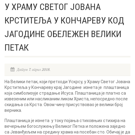
У ХРАМУ СВЕТОГ ЈОВАНА
КРСТИТЕЉА У КОНЧАРЕВУ КОД
ЈАГОДИНЕ ОБЕЛЕЖЕН ВЕЛИКИ
ПЕТАК
Датум 7. април 2018.
На Велики петак, који претходи Ускрсу, у Храму Светог Јована
Крститеља у Кончареву крај Јагодине изнета је плаштаница
која симболизује страдање Исуса. Плаштаница је платно са
извезеним или насликаним ликом Христа, непосредно после
скидања са Крста. Овом чину присуствовао је велики број
верника.
Плаштаница је изнета у току појања стиховњих стихира на
вечерњем богослужењу Великог Петка и положена заједно
са Јеванђељем на средину храма на посебан сто. Обичај је да