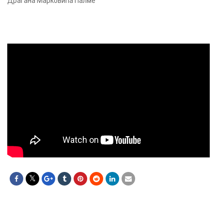
Драгана Марковића Палме