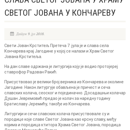
СВЕТОГ ЈОВАНА У КОНЧАРЕВУ
Датум 9. јул 2018.
Свети Јован Крститељ Претеча 7. јула је и слава села
Кончарева крај Јагодине у којој се налази и Храм Светог
Јована Крститеља.
На дан славе одржана је литургија коју је водио протојереј
ставрофор Радован Ракић.
Присуствовао је велики број верника из Кончарева и околине
Јагодине. Након литургује обављена је причест и сеча
славских колача, сеоског и појединачно. Досадашњи колачар
Душан Јевремовић предао је колач за наредну годину
Братиславу Јеремићу, такође из Кончарева.
Литургији и сечи славских колача присуствовале су и
породице које славе Светог Јована као крсну славу, међу
којима и породица ктитора Храма Светог Јована, породица