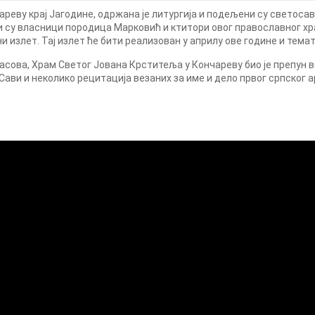
реву крај Јагодине, одржана је литургија и подељени су светосавс
и су власници породица Марковић и ктитори овог православног хра
и излет. Тај излет ће бити реализован у априлу ове године и тема
 часова, Храм Светог Јована Крститеља у Кончареву био је препун 
ави и неколико рецитација везаних за име и дело првог српског 