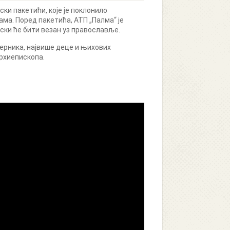
ки пакетићи, које је поклонило
ма. Поред пакетића, АТП „Палма“ је
тски ће бити везан уз православље.
верника, највише деце и њихових
архиепископа.