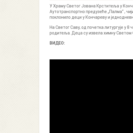
У Храму Светог Јована Крститеља у Конча
Аутотранспортно предузеће „Палма“ , чиј
поклонило деци у Кончареву и једнодневн
На Светог Саву, од почетка литургује у 8
родитеља. Деца су извела химну Светом С
ВИДЕО: