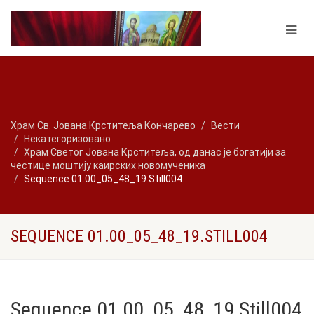
Храм Св. Јована Крститеља Кончарево
Вести
Некатегоризовано
Храм Светог Јована Крститеља, од данас је богатији за
честице моштију каирских новомученика
Sequence 01.00_05_48_19.Still004
SEQUENCE 01.00_05_48_19.STILL004
Sequence 01.00_05_48_19.Still004