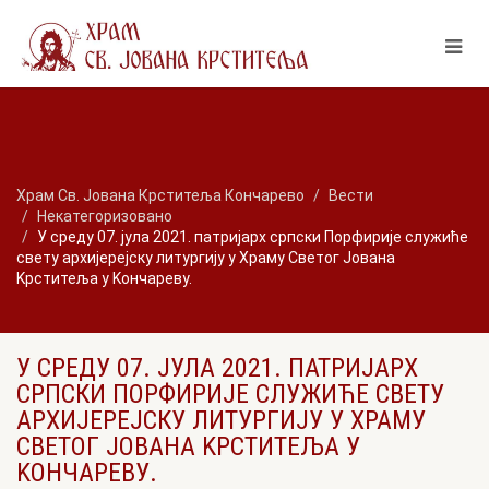
Храм Св. Јована Крститеља Кончарево
Вести
Некатегоризовано
У среду 07. јула 2021. патријарх српски Порфирије служиће
свету архијерејску литургију у Храму Светог Јована
Kрститеља у Kончареву.
У СРЕДУ 07. ЈУЛА 2021. ПАТРИЈАРХ
СРПСКИ ПОРФИРИЈЕ СЛУЖИЋЕ СВЕТУ
АРХИЈЕРЕЈСКУ ЛИТУРГИЈУ У ХРАМУ
СВЕТОГ ЈОВАНА KРСТИТЕЉА У
KОНЧАРЕВУ.