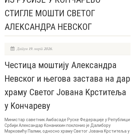
СТИГЛЕ МОШТИ СВЕТОГ
АЛЕKСАНДРА НЕВСKОГ
Датум 19. март 2026.
Честица моштију Александра
Невског и његова застава на дар
храму Светог Јована Kрститеља
у Kончареву
Министар саветник Амбасаде Руске Федерације у Републици
Србији Александар Kонанихин поклонио је Далибору
Марковићу Палми, односно храму Светог Јована Kрститеља у