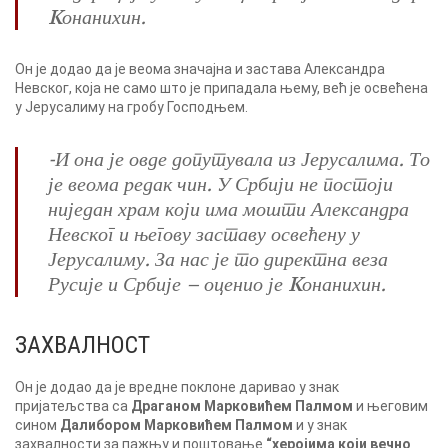
Kонанихин.
Он је додао да је веома значајна и застава Александра
Невског, која не само што је припадала њему, већ је освећена
у Јерусалиму на гробу Господњем.
-И она је овде допутувала из Јерусалима. То
је веома редак чин. У Србији не постоји
ниједан храм који има мошти Александра
Невског и његову заставу освећену у
Јерусалиму. За нас је то директна веза
Русије и Србије – оценио је Kонанихин.
ЗАХВАЛНОСТ
Он је додао да је вредне поклоне даривао у знак
пријатељства са
Драганом Марковићем Палмом
и његовим
сином
Далибором Марковићем Палмом
и у знак
захвалности за пажњу и поштовање
“херојима који вечно