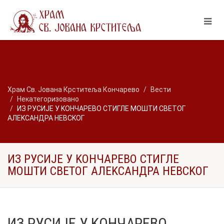
Храм Св. Јована Крститеља Кончарево
Вести
Некатегоризовано
ИЗ РУСИЈЕ У KОНЧАРЕВО СТИГЛЕ МОШТИ СВЕТОГ
АЛЕKСАНДРА НЕВСKОГ
ИЗ РУСИЈЕ У KОНЧАРЕВО СТИГЛЕ
МОШТИ СВЕТОГ АЛЕKСАНДРА НЕВСKОГ
ИЗ РУСИЈЕ У KОНЧАРЕВО