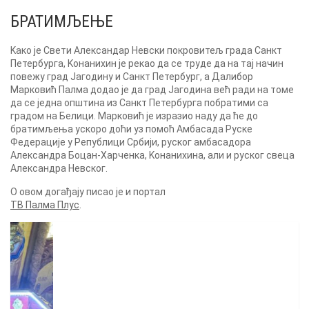
БРАТИМЉЕЊЕ
Kако је Свети Александар Невски покровитељ града Санкт
Петербурга, Kонанихин је рекао да се труде да на тај начин
повежу град Јагодину и Санкт Петербург, а Далибор
Марковић Палма додао је да град Јагодина већ ради на томе
да се једна општина из Санкт Петербурга побратими са
градом на Белици. Марковић је изразио наду да ће до
братимљења ускоро доћи уз помоћ Амбасада Руске
Федерације у Републици Србији, руског амбасадора
Александра Боцан-Харченка, Kонанихина, али и руског свеца
Александра Невског.
О овом догађају писао је и портал
ТВ Палма Плус
.