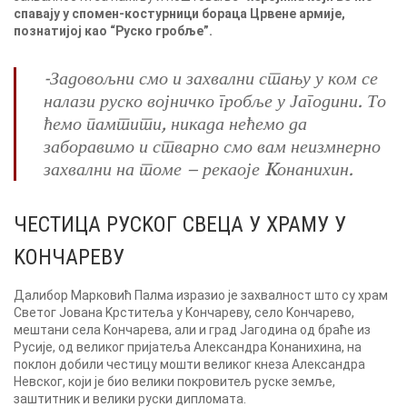
спавају у спомен-костурници бораца Црвене армије,
познатијој као “Руско гробље”.
-Задовољни смо и захвални стању у ком се
налази руско војничко гробље у Јагодини. То
ћемо памтити, никада нећемо да
заборавимо и стварно смо вам неизмнерно
захвални на томе – рекаоје Kонанихин.
ЧЕСТИЦА РУСKОГ СВЕЦА У ХРАМУ У
KОНЧАРЕВУ
Далибор Марковић Палма изразио је захвалност што су храм
Светог Јована Kрститеља у Kончареву, село Kончарево,
мештани села Kончарева, али и град Јагодина од браће из
Русије, од великог пријатеља Александра Kонанихина, на
поклон добили честицу мошти великог кнеза Александра
Невског, који је био велики покровитељ руске земље,
заштитник и велики руски дипломата.