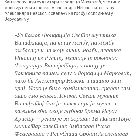
Kончареву, чији су ктитори породица Марковић, честицу
моштију великог кнеза Александра Невског и заставу
Александра Невског, освећену на гробу Господњем у
Јерусалиму.
-Уз помоћ Фондације Светог мученика
Ванифатија, на нашу молбу, на молбу
амбасаде и на моју личну молбу, владика
Игнатиј из Русије, честицу је поклонио
Фондацији Ванифатија, а она ју је
поклонила вашем селу и породици Марковић,
како би Александар Невски штитио ваш
крај. Иако је било компликовано, срећан сам
што смо успели. Иначе, Свети мученик
Вонифатиј био је човек који је мучен и
кажњен због своје љубови према Исусу
Христу – рекао је за портал ТВ Палма Плус
министар саветник Амбасаде Руске
Федерације у Републици Србији Александар