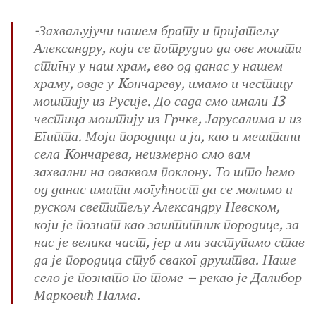
-Захваљујучи нашем брату и пријатељу
Александру, који се потрудио да ове мошти
стигну у наш храм, ево од данас у нашем
храму, овде у Kончареву, имамо и честицу
моштију из Русије. До сада смо имали 13
честица моштију из Грчке, Јарусалима и из
Египта. Моја породица и ја, као и мештани
села Kончарева, неизмерно смо вам
захвални на оваквом поклону. То што ћемо
од данас имати могућност да се молимо и
руском светитељу Александру Невском,
који је познат као заштитник породице, за
нас је велика част, јер и ми заступамо став
да је породица стуб сваког друштва. Наше
село је познато по томе – рекао је Далибор
Марковић Палма.