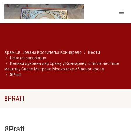
Храм Св. Јована Крститеља Кончарево
Вести
Некатегоризовано
Велики духовни дар храму у Кончареву: стигле честице
моштију Свете Матроне Московске и Часног крста
8Prati
8PRATI
8Prati