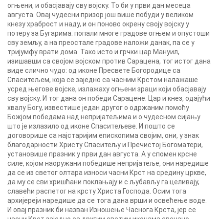
огњени, и обасјавају сву војску. То би у први дан месеца
августа. Овај чудесни призор још више побуди у великом
кнезу храброст и наду, и он поново окрену своју војску у
потеру за Бугарима: попали многе градове огњем и опустоши
сву земљу, а на преостале градове наложи данак, па се у
тријумфу врати дома. Тако исто и грчки цар Мануил,
изишавши са својом војском против Сарацена, тог истог дана
виде слично чудо: од иконе Пресвете Богородице са
Спаситељем, која се заједно са часним Крстом налажаше
усред његове војске, излажаху огњени зраци који обасјавају
сву војску. И тог дана он победи Сарацене. Цар и кнез, одајући
хвалу Богу, известише један другог о одржаним помоћу
Божјом победама над непријатељима и о чудесном сијању
што је излазило од иконе Спаситељеве. И пошто се
договорише са најстаријим епископима својим, они, у знак
благодарности Христу Спаситељу и Пречистој Богоматери,
установише празник у први дан августа. А у спомен крсне
силе, којом наоружани победише непријатеље, они наредише
да се из светог олтара износи часни Крст на средину цркве,
да му се сви хришћани поклањају и с љубављу га целивају,
славећи распетог на крсту Христа Господа. Осим тога
архијереји наредише да се тога дана врши и освећење воде.
И овај празник би назван Изношење Часнога Крста, јер се