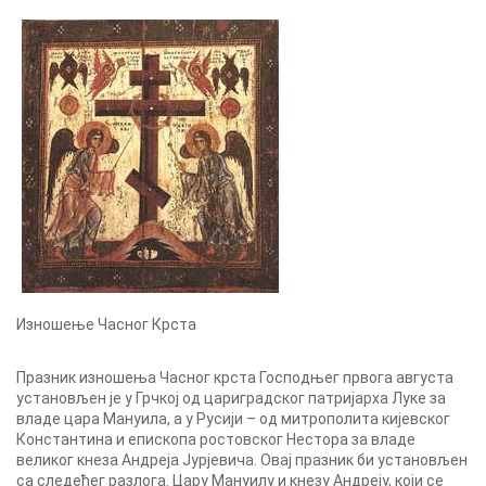
Изношење Часног Крста
Празник изношења Часног крста Господњег првога августа
установљен је у Грчкој од цариградског патријарха Луке за
владе цара Мануила, а у Русији – од митрополита кијевског
Константина и епископа ростовског Нестора за владе
великог кнеза Андреја Јурјевича. Овај празник би установљен
са следећег разлога. Цару Мануилу и кнезу Андреју, који се