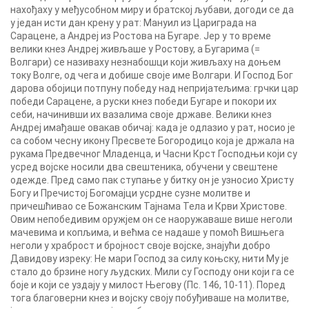
нахођаху у међусобном миру и братској љубави, догоди се да
у један исти дан крену у рат: Мануил из Цариграда на
Сарацене, а Андреј из Ростова на Бугаре. Јер у то време
велики кнез Андреј живљаше у Ростову, а Бугарима (=
Волгари) се називаху незнабошци који живљаху на доњем
току Волге, од чега и добише своје име Волгари. И Господ Бог
дарова обојици потпуну победу над непријатељима: грчки цар
победи Сарацене, а руски кнез победи Бугаре и покори их
себи, начинивши их вазалима своје државе. Велики кнез
Андреј имађаше овакав обичај: када је одлазио у рат, носио је
са собом чесну икону Пресвете Богородицо која је држала на
рукама Предвечног Младенца, и Часни Крст Господњи који су
усред војске носили два свештеника, обучени у свештене
одежде. Пред само пак ступање у битку он је узносио Христу
Богу и Пречистој Богомајци усрдне сузне молитве и
причешћивао се Божанским Тајнама Тела и Крви Христове.
Овим непобедивим оружјем он се наоружаваше више неголи
мачевима и копљима, и већма се надаше у помоћ Вишњега
неголи у храброст и бројност своје војске, знајући добро
Давидову изреку: Не мари Господ за силу коњску, нити Му је
стало до брзине ногу људских. Мили су Господу они који га се
боје и који се уздају у милост Његову (Пс. 146, 10-11). Поред
тога благоверни кнез и војску своју побуђиваше на молитве,