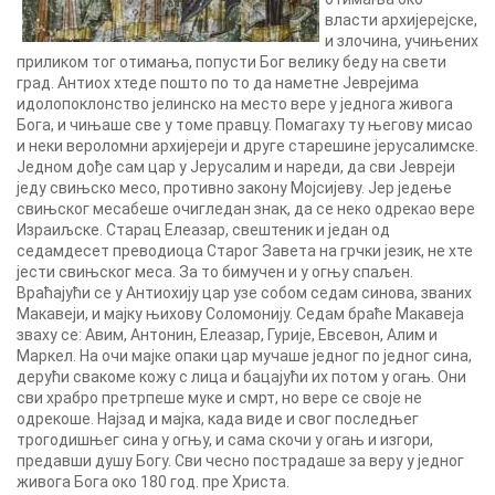
власти архијерејске,
и злочина, учињених
приликом тог отимања, попусти Бог велику беду на свети
град. Антиох хтеде пошто по то да наметне Јеврејима
идолопоклонство јелинско на место вере у једнога живога
Бога, и чињаше све у томе правцу. Помагаху ту његову мисао
и неки вероломни архијереји и друге старешине јерусалимске.
Једном дође сам цар у Јерусалим и нареди, да сви Јевреји
једу свињско месо, противно закону Мојсијеву. Јер једење
свињског месабеше очигледан знак, да се неко одрекао вере
Израиљске. Старац Елеазар, свештеник и један од
седамдесет преводиоца Старог Завета на грчки језик, не хте
јести свињског меса. За то бимучен и у огњу спаљен.
Враћајући се у Антиохију цар узе собом седам синова, званих
Макавеји, и мајку њихову Соломонију. Седам браће Макавеја
зваху се: Авим, Антонин, Елеазар, Гурије, Евсевон, Алим и
Маркел. На очи мајке опаки цар мучаше једног по једног сина,
дерући свакоме кожу с лица и бацајући их потом у огањ. Они
сви храбро претрпеше муке и смрт, но вере се своје не
одрекоше. Најзад и мајка, када виде и свог последњег
трогодишњег сина у огњу, и сама скочи у огањ и изгори,
предавши душу Богу. Сви чесно пострадаше за веру у једног
живога Бога око 180 год. пре Христа.