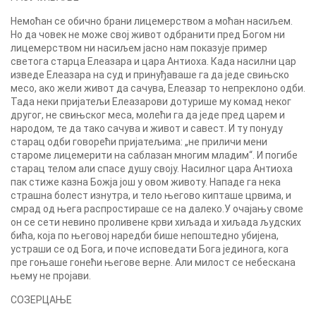
Немоћан се обично брани лицемерством а моћан насиљем.
Но да човек не може свој живот одбранити пред Богом ни
лицемерством ни насиљем јасно нам показује пример
светога старца Елеазара и цара Антиоха. Када насилни цар
изведе Елеазара на суд и принуђаваше га да једе свињско
месо, ако жели живот да сачува, Елеазар то непреклоно одби.
Тада неки пријатељи Елеазарови дотурише му комад неког
другог, не свињског меса, молећи га да једе пред царем и
народом, те да тако сачува и живот и савест. И ту понуду
старац одби говорећи пријатељима: „не приличи мени
староме лицемерити на саблазан многим младим“. И погибе
старац телом али спасе душу своју. Насилног цара Антиоха
пак стиже казна Божја још у овом животу. Нападе га нека
страшна болест изнутра, и тело његово кипташе црвима, и
смрад од њега распростираше се на далеко.У очајању своме
он се сети невино проливене крви хиљада и хиљада људских
бића, која по његовој наредби бише непоштедно убијена,
устраши се од Бога, и поче исповедати Бога јединога, кога
пре гоњаше гонећи његове верне. Али милост се небескана
њему не пројави.
СОЗЕРЦАЊЕ