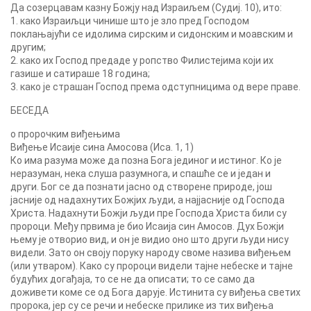
Да созерцавам казну Божју над Израиљем (Судиј. 10), ито:
1. како Израиљци чинише што је зло пред Господом
поклањајући се идолима сирским и сидонским и моавским и
другим;
2. како их Господ предаде у ропство Филистејима који их
газише и сатираше 18 година;
3. како је страшан Господ према одступницима од вере праве.
БЕСЕДА
о пророчким виђењима
Виђење Исаије сина Амосова (Иса. 1, 1)
Ко има разума може да позна Бога јединог и истиног. Ко је
неразуман, нека слуша разумнога, и спашће се и један и
други. Бог се да познати јасно од створене природе, још
јасније од надахнутих Божјих људи, а најјасније од Господа
Христа. Надахнути Божји људи пре Господа Христа били су
пророци. Међу првима је био Исаија син Амосов. Дух Божји
њему је отворио вид, и он је видио оно што други људи нису
видели. Зато он своју поруку народу своме назива виђењем
(или утваром). Како су пророци видели тајне небеске и тајне
будућих догађаја, то се не да описати; то се само да
доживети коме се од Бога дарује. Истинита су виђења светих
пророка, јер су се речи и небеске прилике из тих виђења