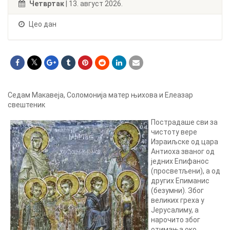
Четвртак
| 13. август 2026.
Цео дан
Седам Макавеја, Соломонија матер њихова и Елеазар
свештеник
Пострадаше сви за
чистоту вере
Израиљске од цара
Антиоха званог од
једних Епифанос
(просветљени), а од
других Епиманис
(безумни). Због
великих греха у
Јерусалиму, а
нарочито због
отимања око