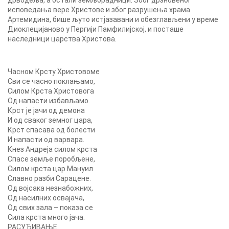
дрводеља, а остали земљорадници. Због дрзновеног
исповедања вере Христове и због разрушења храма
Артемидина, бише љуто истјазавани и обезглављени у време
Диоклецијаново у Пергији Памфилијској, и посташе
наследници царства Христова.
Часном Крсту Христовоме
Сви се часно поклањамо,
Силом Крста Христовога
Од напасти избављамо.
Крст је јачи од демона
И од сваког земног цара,
Крст спасава од болести
И напасти од варвара.
Кнез Андреја силом крста
Спасе земље поробљене,
Силом крста цар Мануил
Славно разби Сарацене.
Од војсака незнабожних,
Од насилних освајача,
Од свих зала – показа се
Сила крста много јача.
РАСУЂИВАЊЕ