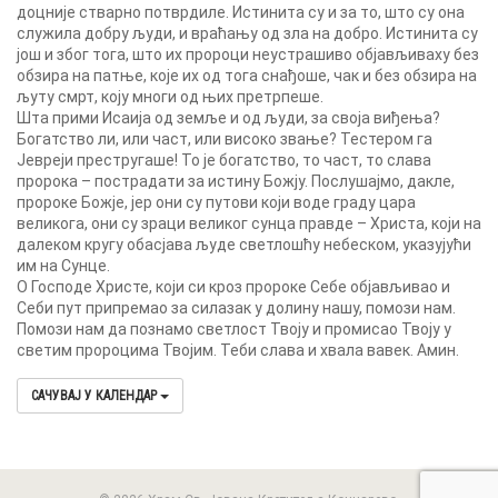
доцније стварно потврдиле. Истинита су и за то, што су она
служила добру људи, и враћању од зла на добро. Истинита су
још и због тога, што их пророци неустрашиво објављиваху без
обзира на патње, које их од тога снађоше, чак и без обзира на
љуту смрт, коју многи од њих претрпеше.
Шта прими Исаија од земље и од људи, за своја виђења?
Богатство ли, или част, или високо звање? Тестером га
Јевреји престругаше! То је богатство, то част, то слава
пророка – пострадати за истину Божју. Послушајмо, дакле,
пророке Божје, јер они су путови који воде граду цара
великога, они су зраци великог сунца правде – Христа, који на
далеком кругу обасјава људе светлошћу небеском, указујући
им на Сунце.
О Господе Христе, који си кроз пророке Себе објављивао и
Себи пут припремао за силазак у долину нашу, помози нам.
Помози нам да познамо светлост Твоју и промисао Твоју у
светим пророцима Твојим. Теби слава и хвала вавек. Амин.
САЧУВАЈ У КАЛЕНДАР