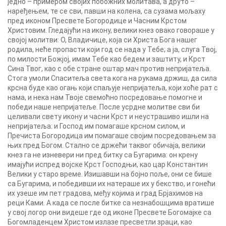
једно – примером својих побожних молитава, а друто –
наређењем, те се сви, павши на колена, са сузама мољаху
пред иконом Пресвете Богородице и Часним Крстом
Христовим. Гледајући на икону, велики кнез овако говораше у
својој молитви: О, Владичице, која си Христа Бога нашег
родила, неће пропасти који год се нада у Тебе; а ја, слуга Твој,
по милости Божјој, имам Тебе као бедем и заштиту, и Крст
Сина Твог, као с обе стране оштар мач против непријатеља.
Стога умоли Спаситеља света кога на рукама држиш, да сила
крсна буде као огањ који спаљује непријатеља, који хоће рат с
нама, и нека нам Твоје свемоћно посредовање помогне и
победи наше непријатеље. После усрдне молитве сви би
целивали свету икону и часни Крст и неустрашиво ишли на
непријатеља: и Господ им помагаше крсном силом, и
Пречиста Богородица им помагаше својим посредовањем за
њих пред Богом. Стално се држећи таквог обичаја, велики
кнез га не изневери ни пред битку са Бугарима: он крену
имајући испред војске Крст Господњи, као цар Константин
Велики у старо време. Изишавши на бојно поље, они се бише
са Бугарима, и победивши их натераше их у бекство, и гонећи
их узеше им пет градова, међу којима и град Брјахимов на
реци Ками. А када се после битке са незнабошцима вратише
у свој логор они видеше где од иконе Пресвете Богомајке са
Богомладенцем Христом излазе пресветли зраци, као