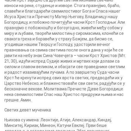
часни Крст заједно са другим светим иконама свечано
износи на реке, студенце и изворе. Стога празнујмо, браћо,
славећи и благодарећи свемилостивог Бога и Спаса нашег
Исуса Христа и Пречисту Матер Његову, Владичицу нашу
Богородицу, и побожно почитујући часни Крст Господњи. Али
празнујмо с побожношћу и богоугодно, живећи међу собом у
миру и љубави, творећи милостињу сиромасима, клонећи се
свакога греха и боравећи у страху Божјем, да бисмо се,
угодивши нашем Творцу и Господу, удостојили вечног
празновања са свима светима после онога дана у који ће се
јавити на небу знак Сина Човечјега – часни Крст Христов (Мт.
21, 30), идући испред Судије живих и мртвих који долази са
силом и славом великом, и обасјати све праведнике светлим
и радост изазивајућим лучама. А по завршетку Суда часни
Крст ће кренути испред свих врста светих, предводећи их у
Царство Небеско; и блаженствоваће сви свети, радујући се у
бесконачне векове. Молитвама Пречисте Дјеве Богородице
нека свемилостиви Спас наш Христос придружи њима и нас
грешне. Амин.
Светих девет мученика
Њихова су имена: Леонтије, Атије, Александар, Киндеј,
Минситеј, Кириак, Минеон, Катуни Евклеј. Први беше