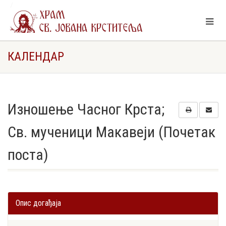
Изношење Часног Крста; Св. мученици Макавеји (Почетак
поста)
КАЛЕНДАР
Изношење Часног Крста;
Св. мученици Макавеји (Почетак
поста)
Опис догађаја