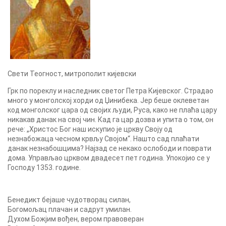
Свети Теогност, митрополит кијевски
Грк по пореклу и наследник светог Петра Кијевског. Страдао
много у монголској хорди од Џинибека. Јер беше оклеветан
код монголског цара од својих људи, Руса, како не плаћа цару
никакав данак на свој чин. Кад га цар дозва и упита о том, он
рече: „Христос Бог наш искупио је цркву Своју од
незнабожаца чесном крвљу Својом“. Нашто сад плаћати
данак незнабошцима? Најзад се некако ослободи и поврати
дома. Управљао црквом двадесeт пет година. Упокојио се у
Господу 1353. године.
Бенедикт бејаше чудотворац силан,
Богомољац плачан и садрут умилан.
Духом Божјим вођен, вером правоверан