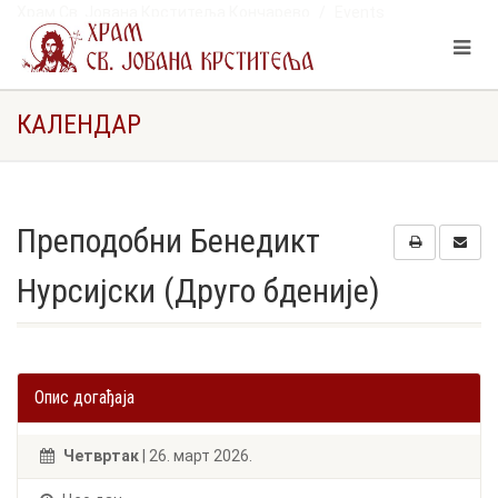
Храм Св. Јована Крститеља Кончарево
Events
Преподобни Бенедикт Нурсијски (Друго бденије)
КАЛЕНДАР
Преподобни Бенедикт
Нурсијски (Друго бденије)
Опис догађаја
Четвртак
| 26. март 2026.