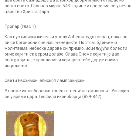
два брата сазнадоше да је њихов добри игуман отишао из
овога света. Скончао мирно 543. године и преселио се у вечно
царство Христа Цара.
Тропар (глас 1):
Као пустињски житељ и у телу Анђео и чудотворац, показао
си се богоносни оче наш Бенедикте. Постом, бдењем и
молитвама, небеске дарове си примио, исцељујући болести
оних који ти са вером долазе. Слава Ономе који ти је дао
снагу, који те је прославио и који кроз тебе дарује свима
исцељење.
Свети Евсхимон, епископ лампсакијски
У време иконоборачко трпео гоњење и тамновање. Упокојио
се у време цара Теофила иконоборца (829-842).