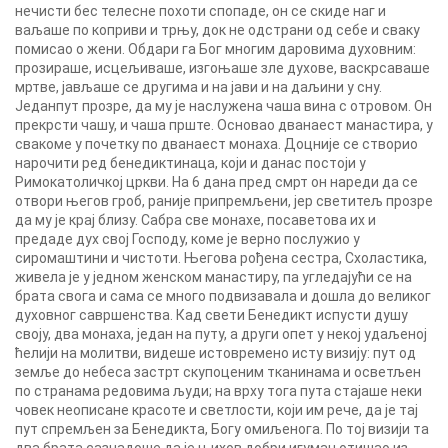
нечисти бес телесне похоти спопаде, он се скиде наг и
ваљаше по коприви и трњу, док не одстрани од себе и сваку
помисао о жени. Обдари га Бог многим даровима духовним:
прозираше, исцељиваше, изгоњаше зле духове, васкрсаваше
мртве, јављаше се другима и на јави и на даљини у сну.
Једанпут прозре, да му је наслужена чаша вина с отровом. Он
прекрсти чашу, и чаша прште. Основао дванаест манастира, у
свакоме у почетку по дванаест монаха. Доцније се створио
нарочити ред бенедиктинаца, који и данас постоји у
Римокатоличкој цркви. На 6 дана пред смрт он нареди да се
отвори његов гроб, раније припремљени, јер светитељ прозре
да му је крај близу. Сабра све монахе, посаветова их и
предаде дух свој Господу, коме је верно послужио у
сиромаштини и чистоти. Његова рођена сестра, Схоластика,
живела је у једном женском манастиру, па угледајући се на
брата свога и сама се много подвизавала и дошла до великог
духовног савршенства. Кад свети Бенедикт испусти душу
своју, два монаха, један на путу, а други опет у некој удаљеној
ћелији на молитви, видеше истовремено исту визију: пут од
земље до небеса застрт скупоценим тканинама и осветљен
по странама редовима људи; на врху тога пута стајаше неки
човек неописане красоте и светлости, који им рече, да је тај
пут спремљен за Бенедикта, Богу омиљенога. По тој визији та