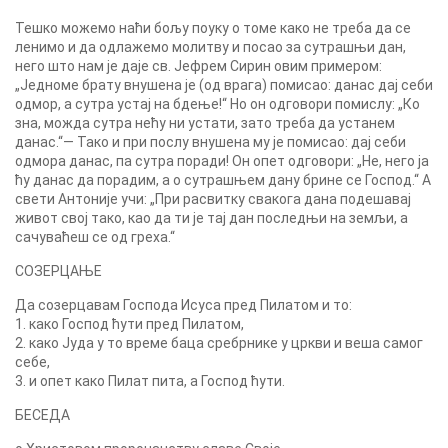
Тешко можемо наћи бољу поуку о томе како не треба да се
ленимо и да одлажемо молитву и посао за сутрашњи дан,
него што нам је даје св. Јефрем Сирин овим примером:
„Једноме брату внушена је (од врага) помисао: данас дај себи
одмор, а сутра устај на бдење!“ Но он одговори помислу: „Ко
зна, можда сутра нећу ни устати, зато треба да устанем
данас.“— Тако и при послу внушена му је помисао: дај себи
одмора данас, па сутра поради! Он опет одговори: „Не, него ја
ћу данас да порадим, а о сутрашњем дану брине се Господ.“ А
свети Антоније учи: „При расвитку свакога дана подешавај
живот свој тако, као да ти је тај дан последњи на земљи, а
сачуваћеш се од греха.“
СОЗЕРЦАЊЕ
Да созерцавам Господа Исуса пред Пилатом и то:
1. како Господ ћути пред Пилатом,
2. како Јуда у то време баца сребрнике у цркви и веша самог
себе,
3. и опет како Пилат пита, а Господ ћути.
БЕСЕДА