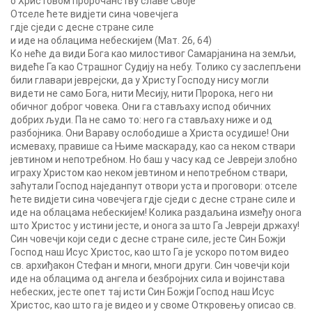
о Христовом пророчанству славе Своје
Отселе ћете видјети сина човечјега
гдје сједи с десне стране силе
и иде на облацима небескијем (Мат. 26, 64)
Ко неће да види Бога као милостивог Самарјанина на земљи,
видеће Га као Страшног Судију на небу. Толико су заслепљени
били главари јеврејски, да у Христу Господу нису могли
видети не само Бога, нити Месију, нити Пророка, него ни
обичног доброг човека. Они га стављаху испод обичних
добрих људи. Па не само то: него га стављаху ниже и од
разбојника. Они Вараву ослободише а Христа осудише! Они
исмеваху, правише са Њиме маскараду, као са неком ствари
јевтином и непотребном. Но баш у часу кад се Јевреји злобно
играху Христом као неком јевтином и непотребном ствари,
заћутали Господ наједанпут отвори уста и проговори: отселе
ћете видјети сина човечјега гдје сједи с десне стране силе и
иде на облацама небескијем! Колика раздаљина између онога
што Христос у истини јесте, и онога за што Га Јевреји држаху!
Син човечји који седи с десне стране силе, јесте Син Божји
Господ наш Исус Христос, као што Га је ускоро потом видео
св. архиђакон Стефан и многи, многи други. Син човечји који
иде на облацима од ангела и безбројних сила и војинстава
небеских, јесте опет тај исти Син Божји Господ наш Исус
Христос, као што га је видео и у своме Откровењу описао св.