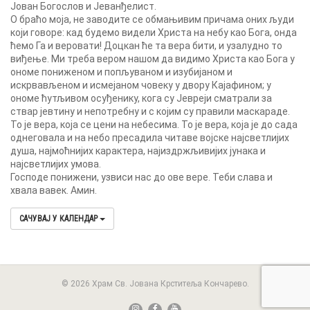
Јован Богослов и Јеванђелист.
О браћо моја, не заводите се обмањивим причама оних људи
који говоре: кад будемо видели Христа на небу као Бога, онда
ћемо Га и веровати! Доцкан ће та вера бити, и узалудно то
виђење. Ми треба вером нашом да видимо Христа као Бога у
ономе пониженом и попљуваном и изубијаном и
искрвављеном и исмејаном човеку у двору Кајафином; у
ономе ћутљивом осуђенику, кога су Јевреји сматрали за
ствар јевтину и непотребну и с којим су правили маскараде.
То је вера, која се цени на небесима. То је вера, која је до сада
однеговала и на небо пресадила читаве војске најсветлијих
душа, најмоћнијих карактера, најиздржљивијих јунака и
најсветлијих умова.
Господе понижени, узвиси нас до ове вере. Теби слава и
хвала вавек. Амин.
САЧУВАЈ У КАЛЕНДАР
© 2026 Храм Св. Јована Крститеља Кончарево.