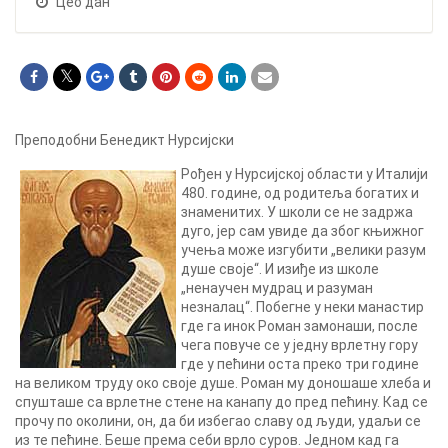
Цео дан
Преподобни Бенедикт Нурсијски
Рођен у Нурсијској области у Италији
480. године, од родитеља богатих и
знаменитих. У школи се не задржа
дуго, јер сам увиде да због књижног
учења може изгубити „велики разум
душе своје“. И изиђе из школе
„ненаучен мудрац и разуман
незналац“. Побегне у неки манастир
где га инок Роман замонаши, после
чега повуче се у једну врлетну гору
где у пећини оста преко три године
на великом труду око своје душе. Роман му доношаше хлеба и
спушташе са врлетне стене на канапу до пред пећину. Кад се
прочу по околини, он, да би избегао славу од људи, удаљи се
из те пећине. Беше према себи врло суров. Једном кад га