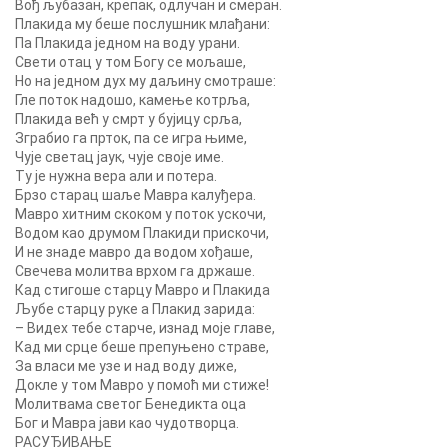
Вођ љубазан, крепак, одлучан и смеран.
Плакида му беше послушник млађани:
Па Плакида једном на воду урани.
Свети отац у том Богу се мољаше,
Но на једном дух му даљину смотраше:
Гле поток надошо, камење котрља,
Плакида већ у смрт у бујицу срља,
Зграбио га прток, па се игра њиме,
Чује светац јаук, чује своје име.
Tу je нужна вера али и потера.
Брзо старац шаље Мавра калуђера.
Мавро хитним скоком у поток ускочи,
Водом као друмом Плакиди прискочи,
И не знаде мавро да водом хођаше,
Свечева молитва врхом га држаше.
Кад стигоше старцу Мавро и Плакида
Љубе старцу руке а Плакид зарида:
– Видех тебе старче, изнад моје главе,
Кад ми срце беше препуњено страве,
За власи ме узе и над воду диже,
Докле у том Мавро у помоћ ми стиже!
Молитвама светог Бенедикта оца
Бог и Мавра јави као чудотворца.
РАСУЂИВАЊЕ