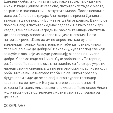
Данила к себи, и испита га, прво како верује, па онда како
живи. И када Данило исказа све, патријарх устаде c места,
загрли га и похваливши — отпусти c миром. После неколико
дана разболе се патријарх Анатолије, па призва Данила и
замоли га да се помоли Богу за њ, да би оздравио. Данило се
помоли Богу, и патријарх одмах оздрави. Па како патријарх
хтеде Данила нечим наградити, замоли га млади светитељ
да као награду опрости клеветницима његовим. На то
патријарх рече: „Како да им не опростим, кад су они
виновници толиког блага, наиме, и тебе да познам, и кроз
тебе исцељење да добијем!“ Ваистину, чува Господ све који
га љубе, и зло, које им људи умишљају, окреће на њихово
добро. У време када св. Никон Сухи робоваше у Татарина,
разболи се Татарин на смрт; па видећи, да ће скоро умрети,
нареди својим синовима, да по његовој смрти распну на крст
роба Никона више његовог гроба. Но св. Никон прозре у
будућносг и виде да ћe ce овај његов сурови господар
крстити, па се помоли Богу за његово оздрављење. И
оздрави Татарин, мимо сваког очекивања. Тако спасе Никон
молитвом и себе од телесне смрти и свога господара од
душевне.
СОЗЕРЦАЊЕ