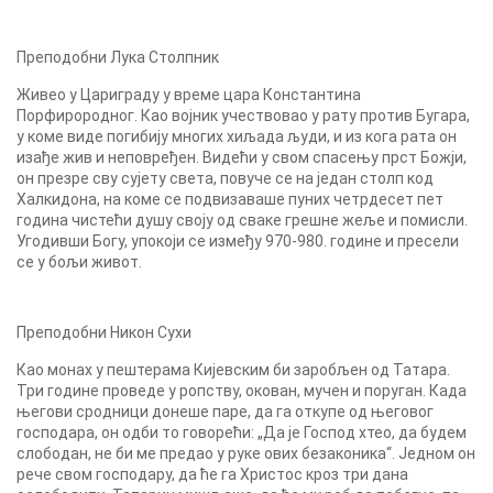
Преподобни Лука Столпник
Живео у Цариграду у време цара Константина
Порфирородног. Као војник учествовао у рату против Бугара,
у коме виде погибију многих хиљада људи, и из кога рата он
изађе жив и неповређен. Видећи у свом спасењу прст Божји,
он презре сву сујету света, повуче се на један столп код
Халкидона, на коме се подвизаваше пуних четрдесет пет
година чистећи душу своју од сваке грешне жеље и помисли.
Угодивши Богу, упокоји се између 970-980. године и пресели
се у бољи живот.
Преподобни Никон Сухи
Као монах у пештерама Кијевским би заробљен од Татара.
Три године проведе у ропству, окован, мучен и поруган. Када
његови сродници донеше паре, да га откупе од његовог
господара, он одби то говорећи: „Да је Господ хтео, да будем
слободан, не би ме предао у руке ових безаконика“. Једном он
рече свом господару, да ће га Христос кроз три дана