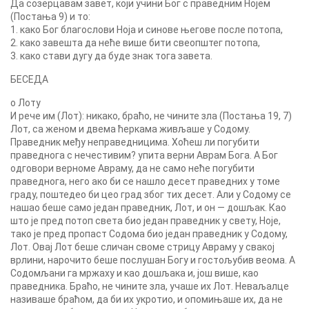
Да созерцавам завет, који учини Бог c праведним Нојем
(Постања 9) и то:
1. како Бог благослови Ноја и синове његове после потопа,
2. како завешта да неће више бити свеопштег потопа,
3. како стави дугу да буде знак тога завета.
БЕСЕДА
о Лоту
И рече им (Лот): никако, браћо, не чините зла (Постања 19, 7)
Лот, са женом и двема ћеркама живљаше у Содому.
Праведник међу неправедницима. Хоћеш ли погубити
праведнога с нечестивим? упита верни Аврам Бога. А Бог
одговори верноме Авраму, да не само неће погубити
праведнога, него ако би се нашло десет праведних у томе
граду, поштедео би цео град због тих десет. Али у Содому се
нашао беше само један праведник, Лот, и он — дошљак. Као
што је пред потоп света био један праведник у свету, Ноје,
тако је пред пропаст Содома био један праведник у Содому,
Лот. Овај Лот беше сличан своме стрицу Авраму у свакој
врлини, нарочито беше послушан Богу и гостољубив веома. А
Содомљани га мржаху и као дошљака и, још више, као
праведника. Браћо, не чините зла, учаше их Лот. Неваљалце
називаше браћом, да би их укротио, и опомињаше их, да не