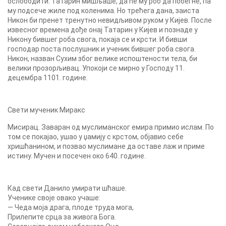
ослободити. Татарин мишљаше, да ће му роб да побегне, па
му подсече жиле под коленима. Но трећега дана, заиста
Никон би пренет тренутно невидљивом руком у Кијев. После
извесног времена дође онај Татарин у Кијев и познаде у
Никону бившег роба свога, покаја се и крсти. И бивши
господар поста послушник и ученик бившег роба свога.
Никон, назван Сухим због велике испоштености тела, би
велики прозорљивац. Упокоји се мирно у Господу 11.
децембра 1101. године.
Свети мученик Миракс
Мисирац. Заваран од муслиманског емира примио ислам. По
том се покајао, ушао у џамију с крстом, објавио себе
хришћанином, и позвао муслимане да оставе лаж и приме
истину. Мучен и посечен око 640. године.
Кад свети Данило умирати шћаше.
Ученике своје овако учаше:
— Чеда моја драга, плоде труда мога,
Прилепите срца за живога Бога.