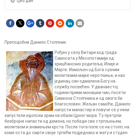
Цео дан
Преподобни Данило Столпник
Рођен у селу Витари код града
Самосата у Месопотамији од
хришћанских родитеља, Илије и
Марте. Измољен од Бога сузним
молитвама мајке нероткиње, и као
јединац син одмалена Богу на
службу посвећен. У дванаестој
години прими монашки чин, посети
Симеона Столпника и од овога би
благословен. Жељан самоће, Данило
напусти манастир и повуче се у неки
запустели идолски храм на обали Црног мора. Ту претрпи
безбројне напасти од демона, но победи све стрпљењем,
молитвом и знамењем крста. После тога попе се на столп, на
коме оста до смрти своје трпећи подједнако и жегу и студен