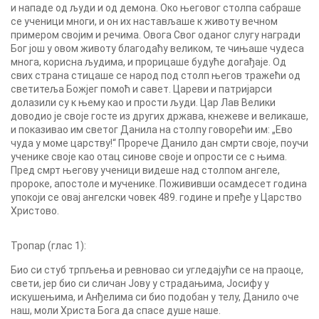
и нападе од људи и од демона. Око његовог столпа сабраше
се ученици многи, и он их настављаше к животу вечном
примером својим и речима. Овога Свог оданог слугу награди
Бог још у овом животу благодаћу великом, те чињаше чудеса
многа, корисна људима, и прорицаше будуће догађаје. Од
свих страна стицаше се народ под столп његов тражећи од
светитеља Божјег помоћ и савет. Цареви и патријарси
долазили су к њему као и прости људи. Цар Лав Велики
доводио је своје госте из других држава, кнежеве и великаше,
и показивао им светог Данила на столпу говорећи им: „Ево
чуда у моме царству!“ Прорече Данило дан смрти своје, поучи
ученике своје као отац синове своје и опрости се с њима.
Пред смрт његову ученици видеше над столпом ангеле,
пророке, апостоле и мученике. Пожививши осамдесет година
упокоји се овај ангелски човек 489. године и пређе у Царство
Христово.
Тропар (глас 1):
Био си стуб трпљења и ревновао си угледајући се на праоце,
свети, јер био си сличан Јову у страдањима, Јосифу у
искушењима, и Анђелима си био подобан у телу, Данило оче
наш, моли Христа Бога да спасе душе наше.