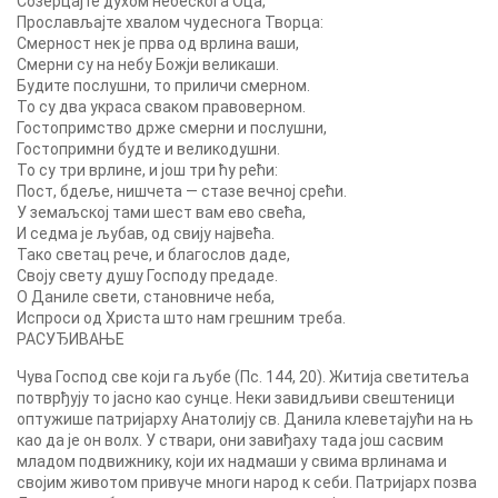
Созерцајте духом небескога Оца,
Прослављајте хвалом чудеснога Творца:
Смерност нек је прва од врлина ваши,
Смерни су на небу Божји великаши.
Будите послушни, то приличи смерном.
To cy два украса сваком правоверном.
Гостопримство држе смерни и послушни,
Гостопримни будте и великодушни.
To cy три врлине, и још три ћу рећи:
Пост, бдеље, нишчета — стазе вечној срећи.
У земаљској тами шест вам ево свећа,
И седма је љубав, од свију највећа.
Тако светац рече, и благослов даде,
Своју свету душу Господу предаде.
O Даниле свети, становниче неба,
Испроси од Христа што нам грешним треба.
РАСУЂИВАЊЕ
Чува Господ све који га љубе (Пс. 144, 20). Житија светитеља
потврђују то јасно као сунце. Неки завидљиви свештеници
оптужише патријарху Анатолију св. Данила клеветајући на њ
као да је он волх. У ствари, они завиђаху тада још сасвим
младом подвижнику, који их надмаши у свима врлинама и
својим животом привуче многи народ к себи. Патријарх позва