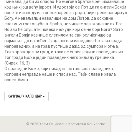
чине зла, да би их спасао. Но његова братска реч изазиваше
код њих још већу јарост. И удостоји се Лот да га ангели Божји
посете и изведу из тог поквареног града, чији греси вапијаху к
Богу. А неваљалци навалише на дом Лотов, да оскрвне
светињу гостољубља. Браћо, не чините зла, мољаше их Лот.
Но зар ће слушати човека нељуди који се не боје Бога? Зато
ангели Божји казнише слепилом те сви ослијепише од
најмањег до највећег. Тада ангели изведоше Лота из града
неправедних, а на град пустише дажд од сумпора и огња.
Тако пропаде зли град, и тако се спасе једини праведник из
тог града Боље један праведник него хиљаду грешника
(Сирах. 16, 3).
О праведни Боже, који никад не остављаш праведника,
исправи неправде наше и спаси нас. Теби слава и хвала
вавек. Амин.
САЧУВАЈ У КАЛЕНДАР
© 2026 Храм Св. Јована Крститеља Кончарево.