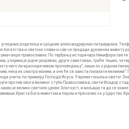
 угледних родитеља и сродник александријских патријараха: Теоф
че богатства и светске славе и сав се предаде духовном животу р
тумач вере православне. По тврђењу историчара Никифора свети 
а, у којима је једне укоревао, друге саветовао, треће тешио, четв
у него ли красноречивом проповедању“, пише он у једном писму. 
им, нека их сматра малим, и оне ће се заиста показати великим“.
а онда учити, по примеру Господа Исуса. У време гоњења светог Зл
 други против овога великог стуба Православља, свети Исидор ста
 какво је велико светило цркве Златоуст, и мољаше га да се окане
авивши Христа Бога животом и пером и преселио се у Царство Хри