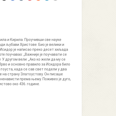
ила и Кирила. Проучивши све науке
ади љубави Христове. Био је велики и
Исидор је написао преко десет хиљада
рте поучавао: „Важније је поучавати се
У другом вели: „Ако ко жели да му се
 Прво и основно правило за Исидора било
атоуста, када се сав свет подели у два
де на страну Златоустову. Он писаше
 ненависти према њему. Поживео је дуго,
стово око 436. године.