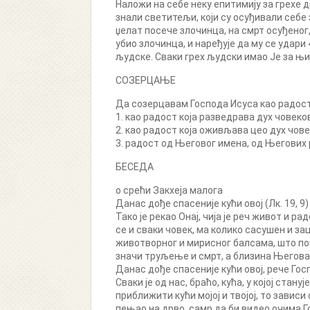
Наложи на себе неку епитимију за грехе др
знали светитељи, који су осуђивали себе 
џелат посече злочинца, на смрт осуђеног,
убио злочинца, и наређује да му се удари
људске. Сваки грех људски имао Је за њих
СОЗЕРЦАЊЕ
Да созерцавам Господа Исуса као радост 
1. као радост која разведрава дух човеко
2. као радост која оживљава цео дух чове
3. радост од Његовог имена, од Његових 
БЕСЕДА
о срећи Закхеја малога
Данас дође спасеније кући овој (Лк. 19, 9)
Тако је рекао Онај, чија је реч живот и 
се и сваки човек, ма колико сасушен и з
животворног и мирисног балсама, што по
значи труљење и смрт, а близина Његова
Данас дође спасеније кући овој, рече Гос
Сваки је од нас, браћо, кућа, у којој стан
приближити кући мојој и твојој, то зависи
пењао на дрво, самр да би видео очима Го