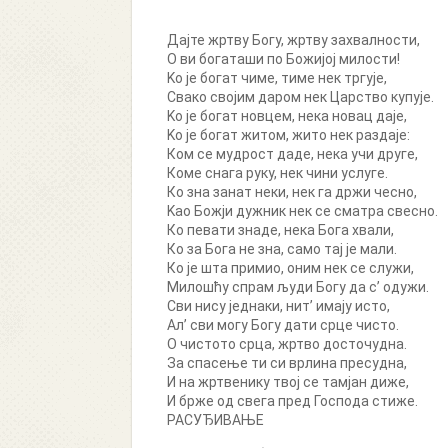
Дајте жртву Богу, жртву захвалности,
O ви богаташи по Божијој милости!
Ko je богат чиме, тиме нек тргује,
Свако својим даром нек Царство купује.
Ko је богат новцем, нека новац даје,
Ko је богат житом, жито нек раздаје:
Ком се мудрост даде, нека учи друге,
Коме снага руку, нек чини услуге.
Ко зна занат неки, нек га држи чесно,
Kao Божји дужник нек се сматра свесно.
Ко певати знаде, нека Бога хвали,
Ко за Бога не зна, само тај је мали.
Ко је шта примио, оним нек се служи,
Милошћу спрам људи Богу да с’ одужи.
Сви нису једнаки, нит’ имају исто,
Ал’ сви могу Богу дати срце чисто.
O чистото срца, жртво досточудна.
За спасење ти си врлина пресудна,
И на жртвенику твој се тамјан диже,
И брже од свега пред Господа стиже.
РАСУЂИВАЊЕ