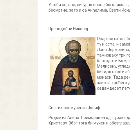
У теби се, оче, сигурно спасе боголикост
бесмртне, зато и са Анђелима, Свети Исидо
Преподобни Николај
Овај светитељ б
ту и оста, и зам
Лава Јерменина,
тамноваху три г
благодати Божје.
Мелисену, углед
бити, што се и з
монаси. Тада реч
заиста трећега 
седамдесет петој
Свети новомученик Јосиф
Родом из Алепа. Примораван од Турака да
Христову. Због тога би мучен и обезглављ