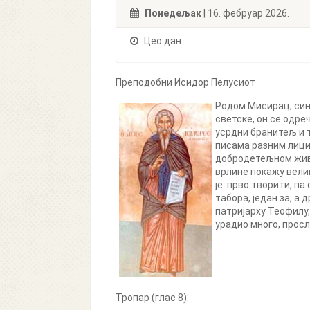
Понедељак
| 16. фебруар 2026.
Цео дан
Преподобни Исидор Пелусиот
Родом Мисирац; син
светске, он се одре
усрдни бранитељ и 
писама разним лицим
добродетељном живот
врлине покажу велик
је: прво творити, п
табора, један за, а
патријарху Теофилу,
урадио много, просл
Тропар (глас 8):