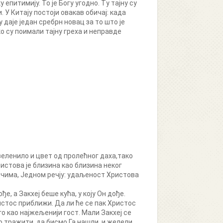
епитимију. То је Богу угодно. Ту тајну су
 У Китају постоји овакав обичај: када
 даје један сребрн новац за то што је
ко су поимали тајну греха и неправде
 зеленило и цвет од пролећног даха,тако
истова је близина као близина неког
ечима, Једном речју: удаљеност Христова
, а Закхеј беше кућа, у коју Он дође.
 Христос приближи. Да ли ће се пак Христос
его као најжељенији гост. Мали Закхеј се
мо тражити, да бисмо Га нашли, и желели