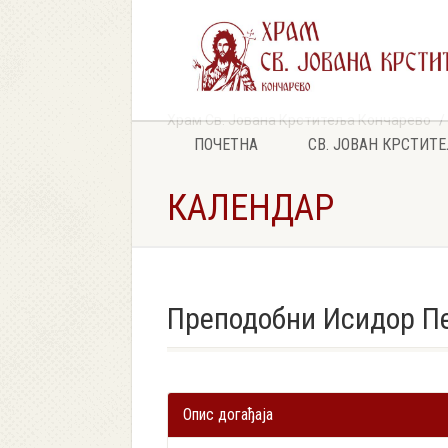
Храм Св. Јована Крститеља Кончарево
ПОЧЕТНА
СВ. ЈОВАН КРСТИТ
КАЛЕНДАР
Преподобни Исидор Пе
Опис догађаја