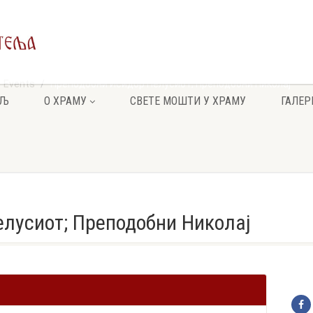
Events
Преподобни Исидор Пелусиот; Преподобни Николај
ЕЉ
О ХРАМУ
СВЕТЕ МОШТИ У ХРАМУ
ГАЛЕР
лусиот; Преподобни Николај