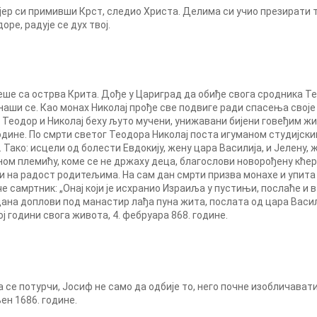
, јер си примивши Крст, следио Христа. Делима си учио презирати
ре, радује се дух твој.
еше са острва Крита. Дође у Цариград да обиђе свога сродника Те
онаши се. Као монах Николај прође све подвиге ради спасења свој
 Теодор и Николај беху љуто мучени, унижавани бијени говеђим жи
одине. По смрти светог Теодора Николај поста игуманом студијски
 Тако: исцели од болести Евдокију, жену цара Василија, и Јелену,
ном племићу, коме се не држаху деца, благослови новорођену кћер
би на радост родитељима. На сам дан смрти призва монахе и упит
е самртник: „Онај који је исхранио Израиља у пустињи, послаће и 
дана доплови под манастир лађа пуна жита, послата од цара Васил
 години свога живота, 4. фебруара 868. године.
 се потурчи, Јосиф не само да одбије то, него почне изобличава
ен 1686. године.