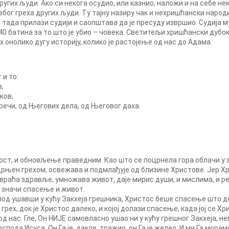
угих људи. Ако си некога осудио, или казнио, наложи и на себе неку 
због греха других људи. Ту тајну назиру чак и нехришћански народи.
 тада прилази судији и саопштава да је пресуду извршио. Судија му
 40 батина за то што је убио – човека. Светитељи хришћански дубо
 онолико дугу историју, колико је растојење од нас до Адама.
и то:
в,
ков,
речи, од Његових дела, од Његовог даха.
радост, и обновљење праведним. Као што се поцрнела гора облачи у
ацрњен грехом, освежава и подмлађује од близине Христове. Јер Хр
враћа здравље, умножава живот, даје мирис души, и мислима, и р
 значи спасење и живот.
под ушавши у кућу Закхеја грешника, Христос беше спасење што дође
ује грех, док је Христос далеко, и којој долази спасење, када јој се
 од нас. Гле, Он НИЈЕ самовласно ушао ни у кућу грешног Закхеја, н
спода Исуса. Он Га је, дакле, тражио, он Га је желео. И ми Га мора