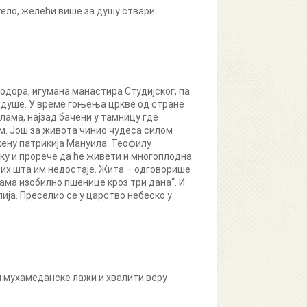
 тело, желећи више за душу ствари
одора, игумана манастира Студијског, па
е душе. У време гоњења цркве од стране
лама, најзад бачени у тамницу где
м. Још за живота чинио чудеса силом
 жену патрикија Мануила. Теофилу
ку и прорече да ће живети и многоплодна
а их шта им недостаје. Жита – одговорише
вама изобилно пшенице кроз три дана“. И
ија. Преселио се у царство небеско у
ти мухамеданске лажи и хвалити веру