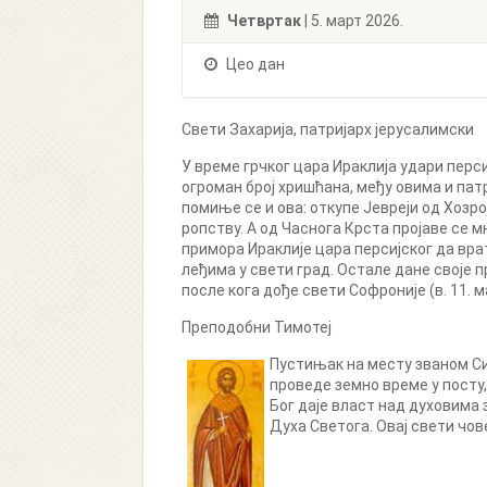
Четвртак
| 5. март 2026.
Цео дан
Свети Захарија, патријарх јерусалимски
У време грчког цара Ираклија удари перси
огроман број хришћана, међу овима и пат
помиње се и ова: откупе Јевреји од Хозро
ропству. А од Часнога Крста пројаве се м
примора Ираклије цара персијског да вра
леђима у свети град. Остале дане своје п
после кога дође свети Софроније (в. 11. м
Преподобни Тимотеј
Пустињак на месту званом Си
проведе земно време у посту
Бог даје власт над духовима з
Духа Светога. Овај свети чове