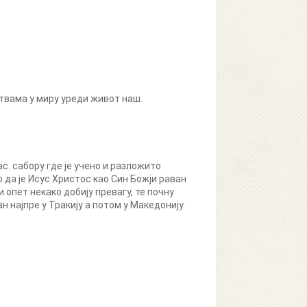
итвама у миру уреди живот наш.
с. сабору где је учено и разложито
да је Исус Христос као Син Божји раван
опет некако добију превагу, те почну
 најпре у Тракију а потом у Македонију.