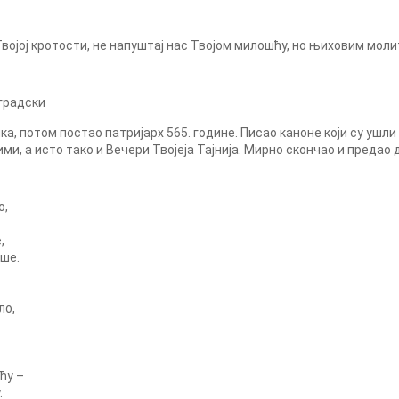
Твојој кротости, не напуштај нас Твојом милошћу, но њиховим мол
иградски
, потом постао патријарх 565. године. Писао каноне који су ушли 
и, а исто тако и Вечери Твојеја Тајнија. Мирно скончао и предао д
о,
,
ше.
ло,
ћу –
.