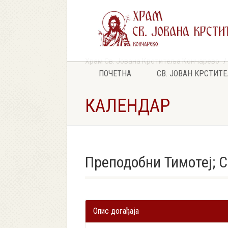
Храм Св. Јована Крститеља Кончарево
ПОЧЕТНА
СВ. ЈОВАН КРСТИТ
КАЛЕНДАР
Преподобни Тимотеј; С
Опис догађаја