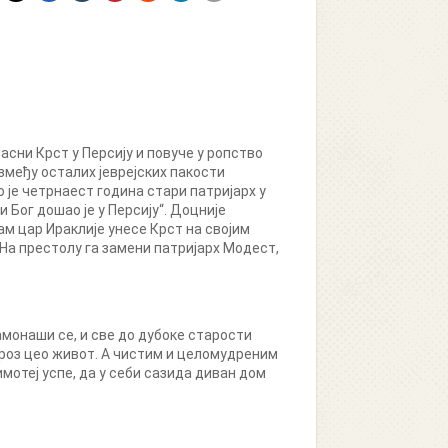
асни Крст у Персију и повуче у ропство
змеђу осталих јеврејских пакости
 је четрнаест година стари патријарх у
 Бог дошао је у Персију“. Доцније
м цар Ираклије унесе Крст на својим
. На престолу га замени патријарх Модест,
монаши се, и све до дубоке старости
кроз цео живот. А чистим и целомудреним
имотеј успе, да у себи сазида диван дом