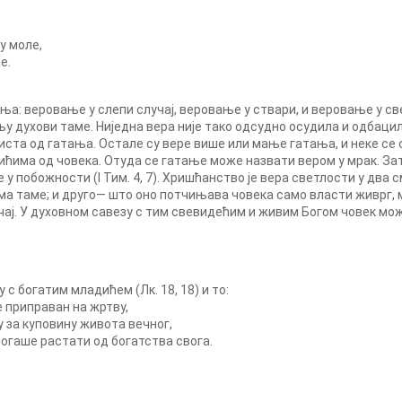
у моле,
е.
ања: веровање у слепи случај, веровање у ствари, и веровање у с
ињу духови таме. Ниједна вера није тако одсудно осудила и одбаци
чиста од гатања. Остале су вере више или мање гатања, и неке се 
има од човека. Отуда се гатање може назвати вером у мрак. Зато 
се у побожности (I Тим. 4, 7). Хришћанство је вера светлости у два
ма таме; и друго— што оно потчињава човека само власти живрг, м
учај. У духовном савезу с тим свевидећим и живим Богом човек мож
с богатим младићем (Лк. 18, 18) и то:
е приправан на жртву,
ну за куповину живота вечног,
 могаше растати од богатства свога.