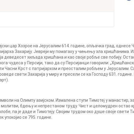
јски цар Хозрое на Јерусалим 614. године, опљачка град, однесе Ч
ријарха Захарију. Јевреји му помагаху у чињењу зла хришћанима. И
ја деведесет хиљада хришћана и као своје робље све побију. Остао
нога чудеса у Персији, тако да су Персијанци говорили: „Хришћански
ти Часни Крст с патријархом и преосталим робљем у Јерусалим. Са
роведе свети Захарија у миру и пресели се ка Господу 631. године
арт).
мволи на Олимпу азијском. Измалена ступи Тимотеј у манастир, за
, молитви, бдењу и непрестаном труду. Чист и целомудрен остао 
лобе, па је даде и Тимотеју. Својим трудом око душе своје свети Т
к упокојио се 795. године.