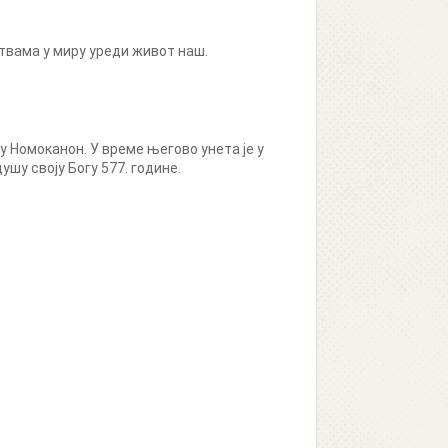
итвама у миру уреди живот наш.
у Номоканон. У време његово унета је у
ушу своју Богу 577. године.