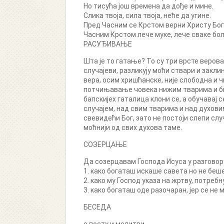
Но тисућа још времена да дође и мине.
Слика твоја, сила твоја, неће да угине.
Пред Часним се Крстом верни Христу Бог
Часним Крстом лече муке, лече сваке бол
РАСУЂИВАЊЕ
Шта је то гатање? То су три врсте веров
случајеви, разликују моћи ствари и закл
вера, осим хришћанске, није слободна и 
потчињавање човека нижим тварима и бић
бапскијех гаталица клони се, а обучавај 
случајем, над свим тварима и над духови
свевидећи Бог, зато не постоји слепи сл
моћнији од свих духова таме.
СОЗЕРЦАЊЕ
Да созерцавам Господа Исуса у разговору 
1. како богаташ искаше савета но не беш
2. како му Господ указа на жртву, потреб
3. како богаташ оде разочаран, јер се не
БЕСЕДА