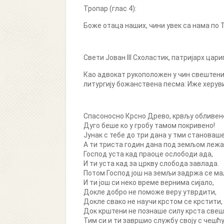
Тропар (глас 4):
Боже отаца наших, чини увек са нама по 
Свети Јован III Схоластик, патријарх цар
Као адвокат рукоположен у чин свештеника
литургију божанствена песма: Иже херувим
Спасоносно Крсно Древо, крвљу обливен
Дуго беше ко у гробу тамом покривено!
Јунак c тебе до три дана у тми становаше
A ти триста годин дана под земљом лежа
Господ уста кад праоце ослободи ада,
И ти уста кад за цркву слобода завлада.
Потом Господ још на земљи задржа се ма
И ти још си неко време вернима сијало,
Докле добро не поможе веру утврдити,
Докле свако не научи крстом се крстити,
Док крштени не познаше силу крста свеш
Тим си и ти завршио службу своју c чешћу