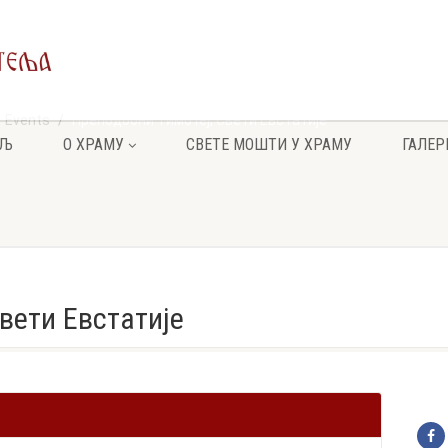
Events
Преподобни Тимотеј; Свети Евстатије
ЕЉ
О ХРАМУ
СВЕТЕ МОШТИ У ХРАМУ
ГАЛЕР
вети Евстатије