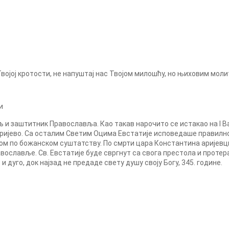
Твојој кротости, не напуштај нас Твојом милошћу, но њиховим мол
и
 и заштитник Православља. Као такав нарочито се истакао на I Ва
ријево. Са осталим Светим Оцима Евстатије исповедаше правилно 
ом по божанском суштатству. По смрти цара Константина аријевци 
вославље. Св. Евстатије буде свргнут са свога престола и протеран
 дуго, док најзад не предаде свету душу своју Богу, 345. године.