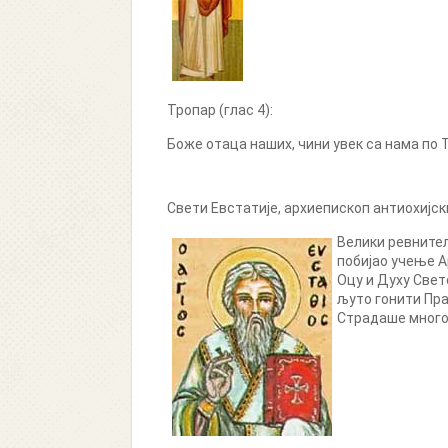
Тропар (глас 4):
Боже отаца наших, чини увек са нама по 
Свети Евстатије, архиепископ антиохијск
Велики ревнитељ
побијао учење А
Оцу и Духу Свет
љуто гонити Пра
Страдаше много и