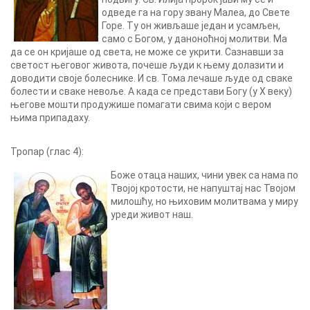
одведе га на гору звану Малеа, до Свете
Горе. Ту он живљаше један и усамљен,
само с Богом, у даноноћној молитви. Ма
да се он кријаше од света, не може се укрити. Сазнавши за
светост његовог живота, почеше људи к њему долазити и
доводити своје болеснике. И св. Тома лечаше људе од сваке
болести и сваке невоље. А када се представи Богу (у Х веку)
његове мошти продужише помагати свима који с вером
њима припадаху.
Тропар (глас 4):
Боже отаца наших, чини увек са нама по
Твојој кротости, не напуштај нас Твојом
милошћу, но њиховим молитвама у миру
уреди живот наш.