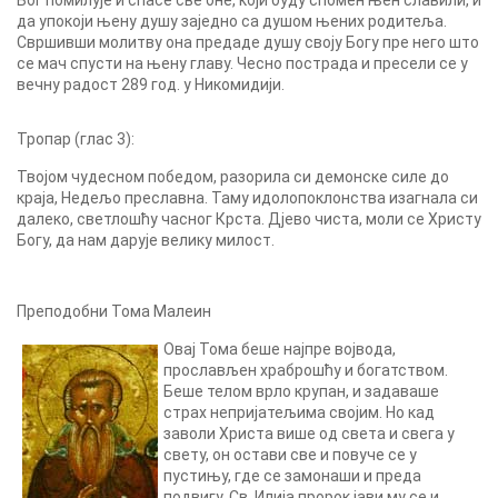
Бог помилује и спасе све оне, који буду спомен њен славили, и
да упокоји њену душу заједно са душом њених родитеља.
Свршивши молитву она предаде душу своју Богу пре него што
се мач спусти на њену главу. Чесно пострада и пресели се у
вечну радост 289 год. у Никомидији.
Тропар (глас 3):
Твојом чудесном победом, разорила си демонске силе до
краја, Недељо преславна. Таму идолопоклонства изагнала си
далеко, светлошћу часног Крста. Дјево чиста, моли се Христу
Богу, да нам дарује велику милост.
Преподобни Тома Малеин
Овај Тома беше најпре војвода,
прослављен храброшћу и богатством.
Беше телом врло крупан, и задаваше
страх непријатељима својим. Но кад
заволи Христа више од света и свега у
свету, он остави све и повуче се у
пустињу, где се замонаши и преда
подвигу. Св. Илија пророк јави му се и