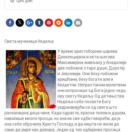
Цео дан
Света мученица Недеља
У време христоборних царева
Диоклецијана и зета његова
Максимијана живљаху у Анадолији
две побожне старе душе, Доротеј
и Јевсевија. Они беху побожни
хришћани, беху богати али и
бездетни. Непрестаном молитвом
они испросише од Бога једно чедо,
ову свету Недељу. Од детињства
Недеља себе посвети Богу
уздржавајући се од свега што
раскалашна деца чине. Када одрасте, красна телом и душом,
навалише многи просци, но она их све одби говорећи, да је
она себе обручила Христу Господу, и да ништа не жели до
само да умре као девојка. Један од тих одбијених просаца