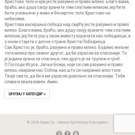
Христово тело и крв јесте разумно и право млеко. Благо вама,
браћо, ако душу своју храните тим слатким млеком, јер ћете
бити учлањени у живо и бесмртно тело Христово на
небесима.
Христова васкршња победа над смрћу јесте разумно и право
млеко. Благо вама, браћо, ако душу своју храните тим слатким
млеком, јер ћете још у овом животу корачати као победиоци, а
у оном стајати с десне стране Христа Победиоца.
Сав Христос је, браћо, разумно и право млеко. Будимо жељни
тога млека пре сваког другог, да би узрасли за спасеније. То
је једина храна за спасење; све друго је за трулеж и гроб.
О Господе Исусе, Јагње Божје, који си сав разумно и право
млеко, нахрани нас Собом, као што си нахранио апостоле
Твоје свете, да би и ми узрасли довољно за спасеније. Теби
слава и хвала вавек. Амин.
САЧУВАЈ У КАЛЕНДАР
© 2026 Храм Св. Јована Крститеља Кончарево.