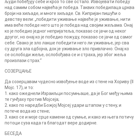
људи побеђују себе и кроз то све остало. Извојевати победу
над самим собом највећа је победа. Таквих победилаца црква
броји на хиљаде, и многе хиљаде. Св. Кипријан пишући о
девству вели: „победити уживање највеће је уживање, нити
има веће победе него што је победа над својим жељама. Онај
ко је победио једног непријатеља, показао се јачи од неког
другог, но онај ко је победио пожуду, показао се јачи од самог
себе. Свако је зло лакше победити него ли уживање, јер сва
су друга зла одбојна, док је уживање зло привлачно. Онај ко
се ослободи жеље, ослобођава се и страха, јер због жеља
произлази страх.“
СОЗЕРЦАЊЕ
Да созерцавам чудесно извођење воде из стене на Хориву (II
Мојс. 17), и то:
1. како ожеднели Израиљци посумњаше, да је Бог међу њима
те гунђаху против Мојсеја;
2. како по наредби Божјој Мојсеј удари штапом у стену, и
потече вода из стене;
3. како се и моје срце камени од сумње, и како из њега потичу
потоци суза када га благодат вере додирне.
БЕСЕДА