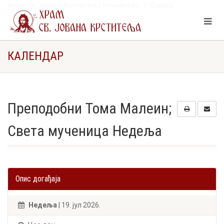
Храм Св. Јована Крститеља Кончарево
Events
Преподобни Тома Малеин; Света мученица Недеља
КАЛЕНДАР
Преподобни Тома Малеин;
Света мученица Недеља
Опис догађаја
Недеља
| 19. јул 2026.