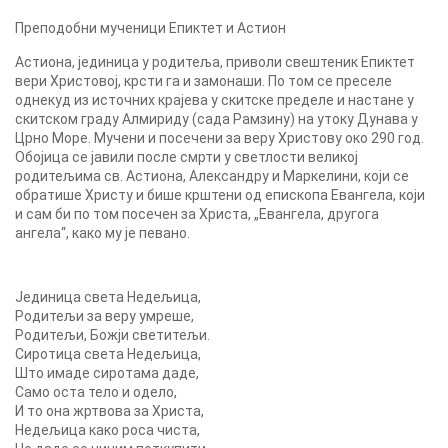
Преподобни мученици Епиктет и Астион
Астиона, јединица у родитеља, приволи свештеник Епиктет
вери Христовој, крсти га и замонаши. По том се преселе
однекуд из источних крајева у скитске пределе и настане у
скитском граду Алмириду (сада Рамзину) на утоку Дунава у
Црно Море. Мучени и посечени за веру Христову око 290 год.
Обојица се јавили после смрти у светлости великој
родитељима св. Астиона, Александру и Маркелини, који се
обратише Христу и бише крштени од епископа Евангела, који
и сам би по том посечен за Христа, „Евангела, другога
ангела“, како му је певано.
Јединица света Недељица,
Родитељи за веру умреше,
Родитељи, Божји светитељи.
Сиротица света Недељица,
Што имаде сиротама даде,
Само оста тело и одело,
И то она жртвова за Христа,
Недељица како роса чиста,