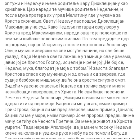
оптужи и Недељу и њене родитеље цару Диоклецијану као
хришћане. Цар нареди те мучише родитеље Недељине, и
после мука протера их у град Мелитину, где у мукама за
Христа скончаше. Свету Недељу пак пошље Диоклецијан
Максимијану на суд. Како Недеља потврди своју веру у
Христа пред Максимијаном, нареди овај те је положише по
земљи и шибаше воловским жилама. По том предаде је цар
војводама, најпре Илариону а после смрти овога Аполонију.
Ови је мучише зверски на све могуће начине, но све беше
узалуд. Када Недеља света лежаше у тамници сва у ранама,
јавио јој се Христос Господ, исцели је и рече јој: „Не бој се,
Недељо, мука, благодат је моја с тобом.“ И заиста благодат
Христова спасе ову мученицу и од огња и од зверова, где
судије безбожне мишљаху, да ће она срести сигурно смрт.
Видећи чудесно спасење Недеље од толике смрти многи
незнабошци повероваше у Христа. Но сви бише посечени.
Рече св. Недеља Аполонију: „Никојим начином не можеш ме
одвратити од вере моје. Бациш ли ме у огањ, имам пример
Три Отрока; бациш ли ме пред зверове, имам пример Данила;
бациш ли ме у море, имам пример Јоне пророка, предаш ли ме
мачу, сетићу се Чеснога Претече. За мене је живот за Христа
умрети.“ Тада нареди Аполоније, да је мачем посеку. Недеља
клече на колена и уздиже руке к небу па се помоли Богу, да