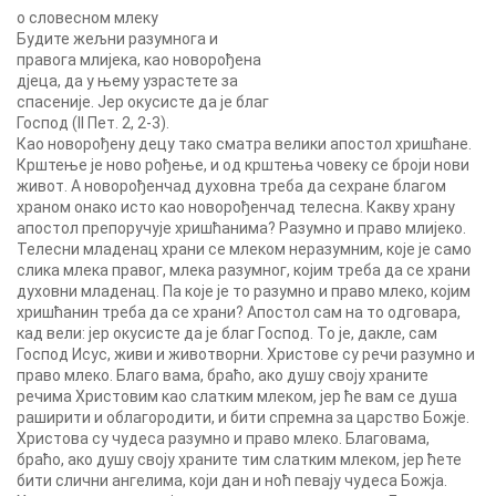
о словесном млеку
Будите жељни разумнога и
правога млијека, као новорођена
дјеца, да у њему узрастете за
спасеније. Јер окусисте да је благ
Господ (II Пет. 2, 2-3).
Као новорођену децу тако сматра велики апостол хришћане.
Крштење је ново рођење, и од крштења човеку се броји нови
живот. А новорођенчад духовна треба да сехране благом
храном онако исто као новорођенчад телесна. Какву храну
апостол препоручује хришћанима? Разумно и право млијеко.
Телесни младенац храни се млеком неразумним, које је само
слика млека правог, млека разумног, којим треба да се храни
духовни младенац. Па које је то разумно и право млеко, којим
хришћанин треба да се храни? Апостол сам на то одговара,
кад вели: јер окусисте да је благ Господ. То је, дакле, сам
Господ Исус, живи и животворни. Христове су речи разумно и
право млеко. Благо вама, браћо, ако душу своју храните
речима Христовим као слатким млеком, јер ће вам се душа
раширити и облагородити, и бити спремна за царство Божје.
Христова су чудеса разумно и право млеко. Благовама,
браћо, ако душу своју храните тим слатким млеком, јер ћете
бити слични ангелима, који дан и ноћ певају чудеса Божја.