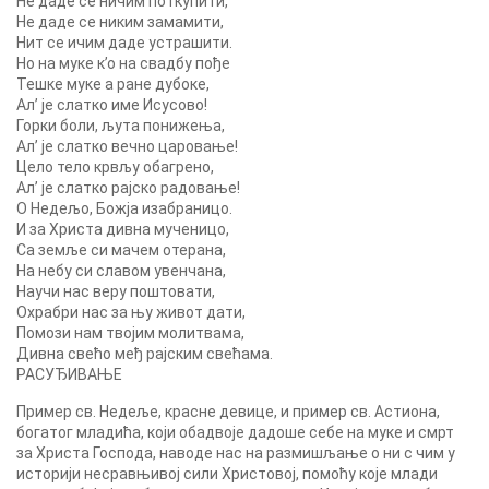
Не даде се ничим поткупити,
Не даде се никим замамити,
Нит се ичим даде устрашити.
Но на муке к’о на свадбу пође
Тешке муке а ране дубоке,
Ал’ је слатко име Исусово!
Горки боли, љута понижења,
Ал’ је слатко вечно царовање!
Цело тело крвљу обагрено,
Ал’ је слатко рајско радовање!
О Недељо, Божја изабраницо.
И за Христа дивна мученицо,
Са земље си мачем отерана,
На небу си славом увенчана,
Научи нас веру поштовати,
Охрабри нас за њу живот дати,
Помози нам твојим молитвама,
Дивна свећо међ рајским свећама.
РАСУЂИВАЊЕ
Пример св. Недеље, красне девице, и пример св. Астиона,
богатог младића, који обадвоје дадоше себе на муке и смрт
за Христа Господа, наводе нас на размишљање о ни с чим у
историји несравњивој сили Христовој, помоћу које млади