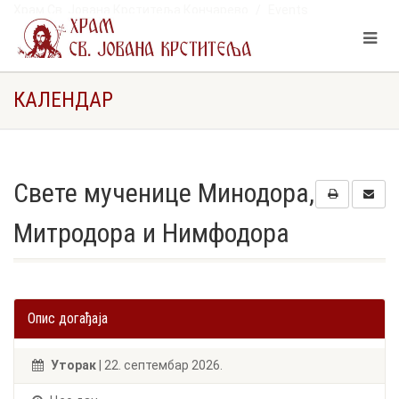
Храм Св. Јована Крститеља Кончарево
Events
Свете мученице Минодора, Митродора и Нимфодора
КАЛЕНДАР
Свете мученице Минодора,
Митродора и Нимфодора
Опис догађаја
Уторак
| 22. септембар 2026.