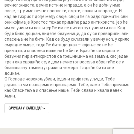
вечног живота, вечне истине и правде, а он ће доћи у име
своје, т.ј. у име вечне пропасти, смрти, лажи, и неправде. И
кад антихрист дође међу своје, своји ће га радо примити; сви
они којима је Христос тежак примиће радо антихриста, јер ће
им се учинити лак, и јер ће им се његов пут учинити лак. Кад
буде било доцкан, видеће безумници, да су се преварили, али
спасења не ће бити. Кад се буду склизали у вечну ноћ, у крило
смрадне змије, тада ће бити доцкан – кајање се не ће
примати, и спасења више не ће бити. Брзо ће се свршити
безумни пир антихристов са грешницима на земљи, као један
трен ока свршиће се; и дом нечистог весеља обратиће се у
безизлазну тамницу гриже и чемера. Тада ће бити све
доцкан.
О Господе човекољубиви, једини пријатељу људи, Тебе
јединога ми познајемо и признајемо. Тебе, само Тебе примамо
као Спаситеља и спасење наше. Теби слава и хвала вавек.
Амин.
САЧУВАЈ У КАЛЕНДАР