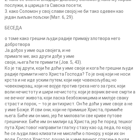
послужи, а царица га Савска посети;
3. како Соломон у свој слави својој не би тако одевен као
један љиљан пољски (Мат. 6, 29).
БЕСЕДА
о томе како грешни људи радије примају злотвора него
добротвора
Ја дођох у име оца својега, и не
примате ме; ако други дође у име
своје, њега ћете примити (Јов. 5, 43).
Ко је тај други, који ће доћи у име своје и кога ће грешни људи
радије примити него Христа Господа? То је онај који не носи
крста и не иде уским путем; који није човекољубац но
човекомрзац; који не војује против греха него за грех; који
воли нечистоту и шири нечистоту; који је војник вечне смрти а
не вечног живота; који ласка безбожницима и милује сваку
страст и порок, – то је антихрист. Он ће доћи у име своје а не
у име Божје. И сви они, који не примише Христа, примиће
њега. Биће им он мио, јер ће миловати све криве путове
грешничке. Биће им он милији од Христа, јер ће поред тешког
пута Христовог направити глатку стазу као од леда, по којој
ће се људи лако клизати не мислећи о понору, у који их он
води. Господ Христос дошао је у име вечног спасења људи,