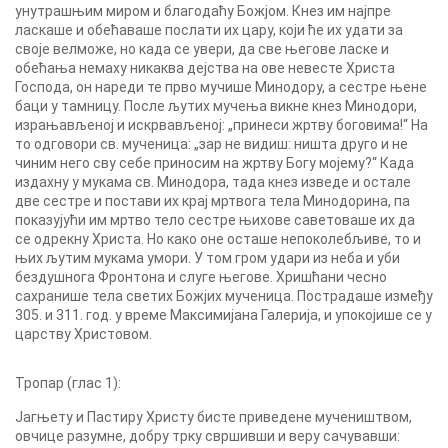
унутрашњим миром и благодаћу Божјом. Кнез им најпре
ласкаше и обећаваше послати их цару, који ће их удати за
своје велможе, но када се увери, да све његове ласке и
обећања немаху никаква дејства на ове невесте Христа
Господа, он нареди те прво мучише Минодору, а сестре њене
баци у тамницу. После љутих мучења викне кнез Минодори,
израњављеној и искрвављеној: „принеси жртву боговима!“ На
то одговори св. мученица: „зар не видиш: ништа друго и не
чиним него сву себе приносим на жртву Богу мојему?“ Када
издахну у мукама св. Минодора, тада кнез изведе и остале
две сестре и постави их крај мртвога тела Минодорина, па
показујући им мртво тело сестре њихове саветоваше их да
се одрекну Христа. Но како оне осташе непоколебљиве, то и
њих љутим мукама умори. У том гром удари из неба и уби
бездушнога Фронтона и слуге његове. Хришћани чесно
сахранише тела светих Божјих мученица. Пострадаше између
305. и 311. год. у време Максимијана Галерија, и упокојише се у
царству Христовом.
Тропар (глас 1):
Јагњету и Пастиру Христу бисте приведене мучеништвом,
овчице разумне, добру трку свршивши и веру сачувавши: