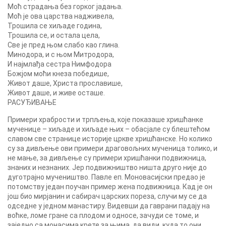
Моћ страдања без горког јадања.
Моћ је ова царства надживела,
Трошила се хиљаде година,
Трошила се, и остала цела,
Све је пред њом слабо као глина.
Минодора, и с њом Митродора,
И најмлађа сестра Нимфодора
Божјом моћи кнеза победише,
Живот даше, Христа прославише,
Живот даше, и живе осташе.
РАСУЂИВАЊЕ
Примери храбрости и трпљења, које показаше хришћанке
мученице – хиљаде и хиљаде њих – обасјале су блештећом
славом све странице историје цркве хришћанске. Но колико
су за дивљење ови примери драговољних мученица толико, и
не мање, за дивљење су примери хришћанки подвижница,
знаних и незнаних. Јер подвижништво ништа друго није до
дуготрајно мучеништво. Павле еп. Моновасијски предао је
потомству један поучан пример жена подвижница. Кад је он
још био мирјанин и сабирач царских пореза, случи му се да
одседне у једном манастиру. Видевши да гаврани падају на
воћке, ломе гране са плодом и односе, зачуди се томе, и
заједно са монасима крете за њима, да види, куда то они