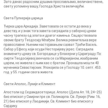
Зато данас радосним душама прослављамо, величанствене,
свету успомену вашу, Господа Христа величајући.
Света Пулхерија царица
Ћерка цара Аркадија. Заветовала се остати до века у
девству, и у знак тога завета саградила у саборној цркви
часну трапезу од злата и драгог камења. Сацарствовала
своме брату Теодосију Млађем. Велика ревнитељка вере
православне. Њеним настојавањем сазват Трећи Васељ.
Сабор у Ефесу, који осуди Несторијеву јерес. Саградила
знамениту цркву св. Богородице у Влахерни у Цариграду. По
смрти Теодосијевој венчала се са Маркијаном, изабраним
царем, но живела с њим као с братом. Пронашла мошти 40
мученика Севастијских. Упокојила се у Господу 10. септ. 453.
год. у 55. години свога живота.
Свети Аполос, Лукије и Климент
Апостоли од Седамдесеторице. Аполос (Дела Ап. 18, 24–25)
био епископ у Смирни пре св. Поликарпа. Св. Лукије (Рим. 16,
21) био епископ у Лаодикији. Св. Климент био епископ у
Сардику.