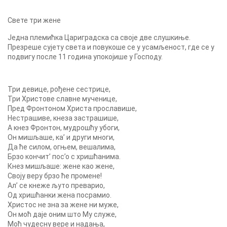
Свете три жене
Једна племићка Цариградска са своје две слушкиње.
Презреше сујету света и повукоше се у усамљеност, где се у
подвигу после 11 година упокојише у Господу.
Три девице, рођене сестрице,
Три Христове славне мученице,
Пред Фронтоном Христа прославише,
Нестрашиве, кнеза застрашише,
А кнез Фронтон, мудрошћу убоги,
Он мишљаше, ка’ и други многи,
Да ће силом, огњем, вешалима,
Брзо кончит’ пос’о с хришћанима.
Кнез мишљаше: жене као жене,
Своју веру брзо ће промене!
Ал’ се кнеже љуто преварио,
Од хришћанки жена посрамио.
Христос не зна за жене ни муже,
Он моћ даје оним што Му служе,
Моћ чудесну вере и надања,