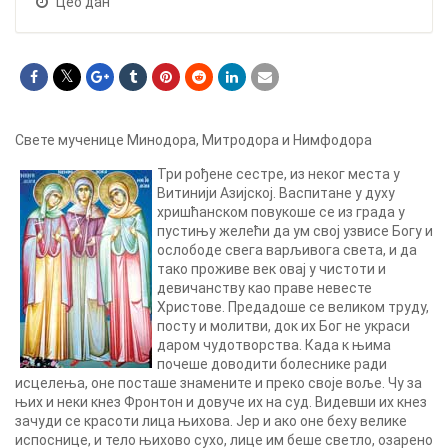
Цео дан
Свете мученице Минодора, Митродора и Нимфодора
Три рођене сестре, из неког места у
Витинији Азијској. Васпитане у духу
хришћанском повукоше се из града у
пустињу желећи да ум свој узвисе Богу и
ослободе свега варљивога света, и да
тако проживе век овај у чистоти и
девичанству као праве невесте
Христове. Предадоше се великом труду,
посту и молитви, док их Бог не украси
даром чудотворства. Када к њима
почеше доводити болеснике ради
исцелења, оне посташе знамените и преко своје воље. Чу за
њих и неки кнез Фронтон и довуче их на суд. Видевши их кнез
зачуди се красоти лица њихова. Јер и ако оне беху велике
испоснице, и тело њихово сухо, лице им беше светло, озарено