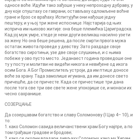
односе воће. Идући тако зађоше у неку непроходну дубраву, у
дну које спуштаху се гаврани, остављаху одломљене воћне
гране и брзо се враћаху. Испитујући они нађоше једну
пештеру, и у њој три жене испоснице. Најстарија од њих
исприча им њихово житије: она беше племићка Цариградска.
Кад јој муж умре, хтеде је неки други великаш насилно узети
за жену. Но она беше решена, да после смрти првога мужа
остатак живота проведе у девству. Зато раздаде своје
богатство сиротињи, узе две своје слушкиње, и с њима
побеже у ово пусто место. Једанаест година проведоше оне
ту у посту и молитви не видећи никога и невиђене од икога
осим Бога. А Бог Промислитељ устроји, да им птице доносе
воће за храну. Тада замолише игумана, да им донесе свето
причешће, да се причесте. Када се причестише три дана
после тога све три ове свете жене упокојише се, и монаси их
чесно сахранише.
СОЗЕРЦАЊЕ
Да созерцавам богатство и славу Соломонову (I Цар 4– 10), и
то:
1. како Соломон сазида величанствени храм Богу најпре, а по
том грађаше градове и бродове;
2. како се околни владари дивљаху Соломону, како му Хирам