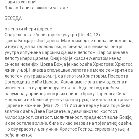
Тавито устани!
3. како Тавита оживе и устаде.
БЕСЕДА
о лепоти кћери цареве
Сва је лепота кћери цареве унутра (Пс. 44, 13).
Црква Божја је кћи Царева. Ма колико да је споља сиромашна,
и неугледна за телесно око, и гоњена, и понижена, она је
унутра испуњена царским сјајем и лепотом. Цар сачињава
лепоту кћери цареве, Онај који је красан љепотом изнад
синова човечјих. Црква Божја је као одећа Христова; Христос
живи у њој. Никаква спољашња лепота не може се мерити са
лепотом унутрашњом, тј. са лепотом Христовом. Пресвета
Богородица је кћи Царева. Хаљинама је златним одевена и
извезена. То су врлине душе њене. А да се под одећом
разумевају врлине јасно је из приче о браку Царевога Сина.
Човек који не беше обучен у брачно рухо, би изгнан од трпезе
Цареве и кажњен (Мат. 22, 11). Истина вере у Бога то је била
златна одећа Деве Пресвете, а девичанство, кротост,
милосрдност, светост, молитвеност, преданост вољи Божјој,
и све остале врлине, биле су као везови на тој златној одећи.
Но сву красоту њену чини Христос Господ, скривени у њој и
рођени из ње.