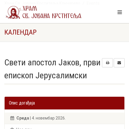
Храм Св. Јована Крститеља Кончарево
Events
Свети апостол Јаков, први епископ Јерусалимски
КАЛЕНДАР
Свети апостол Јаков, први
епископ Јерусалимски
Опис догађаја
Cреда
| 4. новембар 2026.