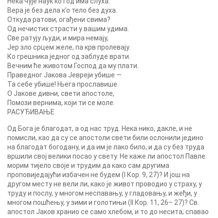
Нека чује наук ко год има слуха:
Вера је без дела к’о тело без духа.
Откуда ратови, огађени свима?
Од нечистих страсти у вашим удима.
Све ратују људи, и мира немају,
Јер зло срцем желе, па крв пролевају.
Ко грешника једног од заблуде врати.
Вечним ће животом Господ да му плати.
Праведног Јакова Јевреји убише —
Та себе убише! Њега прославише.
О Јакове дивни, свети апостоле,
Помози вернима, који ти се моле.
РАСУЂИВАЊЕ
Од Бога је благодат, а од нас труд. Нека нико, дакле, и не
помисли, као да су се апостоли свети били ослонили једино
на благодат богодану, и да им је лако било, и да су без труда
вршили свој велики посао у свету. Не каже ли апостол Павле:
морим тијело своје и трудим да како сaм другима
проповиједајући избачен не будем (I Кор. 9, 27)? И још на
другом месту не вели ли, како је живот проводио у страху, у
труду и послу, у многом неспавању, у гладовању, и жеђи, у
многом пошћењу, у зими и голотињи (II Кор. 11, 26– 27)? Св.
апостол Јаков хранио се само хлебом, и то до несита; спавао