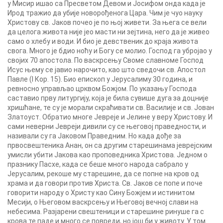
у Мисир ишао са Пресветом Девом и Јосифом онда када је
Ирод тражио да убије новорођенога Цара. Чим је чуо науку
Христову св. Јаков почео је по њој живети. За њега се вели
да целога живота није јео масти ни зејтина, него да је живео
само о хлебу и води. И био је девственик до краја живота
свога. Много је бдио ноћу и Богу се молио. Господ га убројао у
својих 70 апостола. По васкрсењу Своме славноме Господ
Исус њему се јавио нарочито, као што сведочи св. Апостол
Павле (I Кор. 15). Био епископ у Јерусалиму 30 година, и
ревносно управљао црквом Божјом. По указању Господа
саставио прву литургију, која је била сувише дуга за доцније
хришћане, те су је морали скраћивати св. Василије и св. Јован
Златоуст. Обратио многе Јевреје и Јелине у веру Христову. И
сами неверни Јевреји дивили су се његовој праведности, и
називали су га Јаковом Праведним. Но када дође за
првосвештеника Анан, он са другим старешинама јеврејским
умисли убити Јакова као проповедника Христова. Једном о
празнику Пасхе, када се беше много народа сабрало у
Јерусалим, рекоше му старешине, да се попне на кров од
храма и да говори против Христа. Св. Јаков се попе и поче
говорити народу о Христу као Сину Божјем и истинитом
Месији, о Његовом васкрсењу и Његовој вечној слави на
небесима. Разјарени свештеници и старешине ринуше га с
крова те паде и много се повреди, но још би у животу. У том