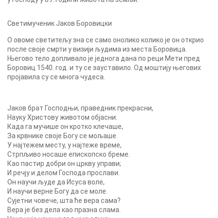
Светимученик Јаков Боровицки
О овоме светитељу зна се само онолико колико је он открио
после своје смрти у визији људима из места Боровица.
Његово тело допливало је једнога дана по реци Мети пред
Боровиц 1540. год. и ту се зауставило. Од моштију његових
пројавила су се многа чудеса.
Јаков брат Господњи, праведник прекрасни,
Науку Христову животом објасни.
Када га мучише он кротко клечаше,
За крвнике своје Богу се мољаше.
У најтежем месту, у најтеже време,
Стрпљиво носаше епископско бреме.
Као пастир добри он цркву управи;
И рeчју и делом Господа прослави.
Он научи људе да Исуса воле,
И научи верне Богу да се моле.
Сујетни човече, шта ће вера сама?
Вера је без дела као празна слама.