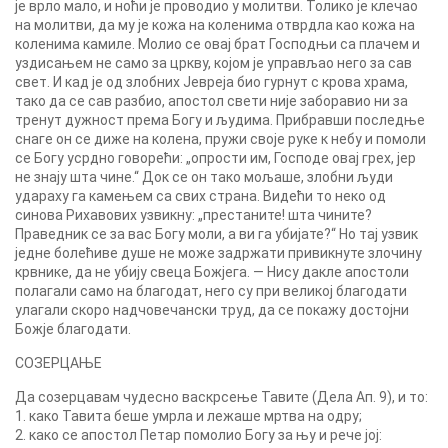
је врло мало, и ноћи је проводио у молитви. Толико је клечао
на молитви, да му је кожа на коленима отврдла као кожа на
коленима камиле. Молио се овај брат Господњи са плачем и
уздисањем не само за цркву, којом је управљао него за сав
свет. И кад је од злобних Јевреја био гурнут с крова храма,
тако да се сав разбио, апостол свети није заборавио ни за
тренут дужност према Богу и људима. Прибравши последње
снаге он се диже на колена, пружи своје руке к небу и помоли
се Богу усрдно говорећи: „опрости им, Господе овај грех, јер
не знају шта чине.“ Док се он тако мољаше, злобни људи
удараху га камењем са свих страна. Видећи то неко од
синова Рихавових узвикну: „престаните! шта чините?
Праведник се за вас Богу моли, а ви га убијате?“ Но тај узвик
једне болећиве душе не може задржати привикнуте злочину
крвнике, да не убију свеца Божјега. — Нису дакле апостоли
полагали само на благодат, него су при великој благодати
улагали скоро надчовечански труд, да се покажу достојни
Божје благодати.
СОЗЕРЦАЊЕ
Да созерцавам чудесно васкрсење Тавите (Дела Ап. 9), и то:
1. како Тавита беше умрла и лежаше мртва на одру;
2. како се апостол Петар помолио Богу за њу и рече јој: