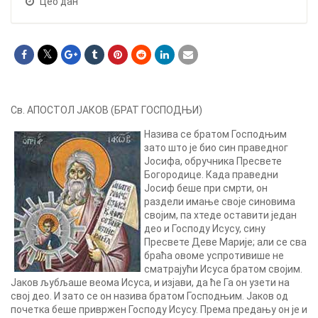
Цео дан
Св. АПОСТОЛ ЈАКОВ (БРАТ ГОСПОДЊИ)
Назива се братом Господњим
зато што је био син праведног
Јосифа, обручника Пресвете
Богородице. Када праведни
Јосиф беше при смрти, он
раздели имање своје синовима
својим, па хтеде оставити један
део и Господу Исусу, сину
Пресвете Деве Марије; али се сва
браћа овоме успротивише не
сматрајући Исуса братом својим.
Јаков љубљаше веома Исуса, и изјави, да ће Га он узети на
свој део. И зато се он назива братом Господњим. Јаков од
почетка беше привржен Господу Исусу. Према предању он је и