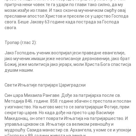
притрча неки човек те га удари по глави тако силно, да му
мозак изађе из главе. И тако сконча мученичком смрћу овај
преславни апостол Христов и пресели се у царство Господа
свога. Беше Јакову 63 године када пострада за Господа
свога.
Тропар (глас 2):
Јако Господењ ученик воспријал јеси праведне евангелије,
јако мученик имаши јеже неописаноје дерзновеније, јако брат
Божиј, јеже молитисја јако јерарх, моли Христа Бога спастисја
душам нашим.
Свети Игњатије патријарх Цариградски
Син цара Михаила Рангаве. Дође за патријарха после св.
Методија 846. године. 858. године збачен с престола и послан
у изгнанство. На његово место се запатријарши Фотије, први
секретар царев. Но када дође на престо цар Василије
Македонац, он опет поврати Игњатија на патријаршество. И
управља црквом св. Игњатије са великом ревношћу и
мудрошћу. Сазида манастир св. Архангела, у коме се и упокоји
у Господу у 89. години живота на земљи.