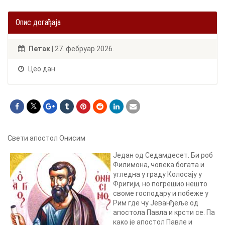
Опис догађаја
Петак
| 27. фебруар 2026.
Цео дан
Свети апостол Онисим
Један од Седамдесет. Би роб
Филимона, човека богата и
угледна у граду Колосају у
Фригији, но погрешио нешто
своме господару и побеже у
Рим где чу Јеванђеље од
апостола Павла и крсти се. Па
како је апостол Павле и