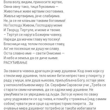
Вола волу, видим, приносите жртве,
Овна овну тако, тице ћуковима —
Животиње живе мртвим скотовима.
Живље мртвијима, јаче слабијима.
He, ja сe не клањам таквим боговима!
Но Господу Живом, Господару моме
И Творцу, Тертуле, и моме и твоме.
– Тертул сe наруга Божијем човеку,
Нареди да мачем главу му посеку!
Власници над телом посекоше главу,
Ал’ не посекоше ни душу ни славу.
Оста славно име — свети Онисиме —
И небо и земља да се диче њиме.
РАСУЂИВАЊЕ
За свакога човека драгоцен је мир душевни. Код оних који су
стекли мир душевни, тело може бити непрестано у покрету, у
раду, у муци, али душа њихова, приљубљена Богу, остаје увек
у непоколебљивом миру. Св. Серафим Саровски учи: „Треба се
старати свим начинима, да се одржи мир душевни. Не
узмућивати се увредама од људи. Зато је нужно по сваку
цену уздржавати се од гнева, и помоћу стражења (над самим
собом) чувати ум и срце од непристојних покрета… За
очување мира душевног потребно је такође избегавати