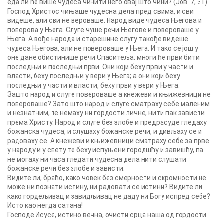
еда ли ће више чудеса чинити него овај што чини? (Јов. 7, 31)
Господ Христос чињаше чудесна дела пред свима, и сви
видеше, али сви не вероваше. Народ виде чудеса Његова и
поверова у Њега. Слуге чуше речи Његове и повероваше у
Њега. А вође народа и старешине слугу такође видеше
чудеса Његова, али не повероваше у Њега. И тако се још у
оне дане обистинише речи Спаситеља: многи ће први бити
последњи и последњи први. Они који беху први у части и
власти, беху последњи у вери у Њега; а они који беху
последњи у части и власти, беху први у вери у Њега.
Зашто народ и слуге повероваше а кнежеви и књижевници не
повероваше? Зато што народ и слуге сматраху себе маленим
и незнатним, те немаху ни гордости личне, нити пак зависти
према Христу. Народ и слуге без злобе и предрасуде гледаху
божанска чудеса, и слушаху божанске речи, и дивљаху се и
радоваху се. А кнежеви и књижевници сматраху себе за прве
у народу и у свету те беху испуњени городшћу и завишћу, па
не могаху ни часа гледати чудесна дела нити слушати
божанске речи без злобе и зависти.
Видите ли, браћо, како човек без смерности и скромности не
може ни познати истину, ни радовати се истини? Видите ли
како гордељивац и завидљивац не даду ни Богу испред себе?
Исто као негда сатана!
Господе Исусе, истино вечна, очисти срца наша од гордости