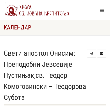
Свети апостол Онисим; Преподобни Јевсевије Пустињак;св.
Теодор Комоговински – Теодорова Субота
КАЛЕНДАР
Свети апостол Онисим;
Преподобни Јевсевије
Пустињак;св. Теодор
Комоговински – Теодорова
Субота