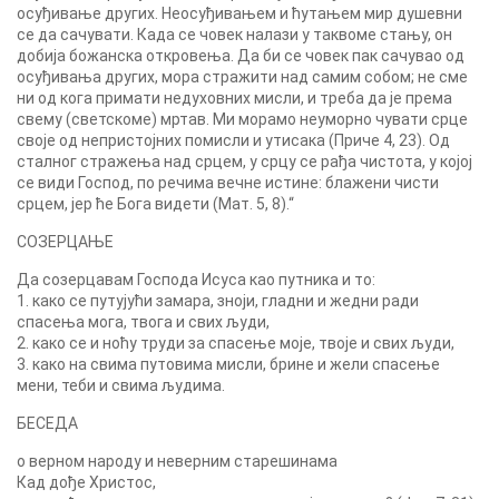
осуђивање других. Неосуђивањем и ћутањем мир душевни
се да сачувати. Када се човек налази у таквоме стању, он
добија божанска откровења. Да би се човек пак сачувао од
осуђивања других, мора стражити над самим собом; не сме
ни од кога примати недуховних мисли, и треба да је према
свему (светскоме) мртав. Ми морамо неуморно чувати срце
своје од непристојних помисли и утисака (Приче 4, 23). Од
сталног стражења над срцем, у срцу се рађа чистота, у којој
се види Господ, по речима вечне истине: блажени чисти
срцем, јер ће Бога видети (Мат. 5, 8).“
СОЗЕРЦАЊЕ
Да созерцавам Господа Исуса као путника и то:
1. како се путујући замара, зноји, гладни и жедни ради
спасења мога, твога и свих људи,
2. како се и ноћу труди за спасење моје, твоје и свих људи,
3. како на свима путовима мисли, брине и жели спасење
мени, теби и свима људима.
БЕСЕДА
о верном народу и неверним старешинама
Кад дође Христос,