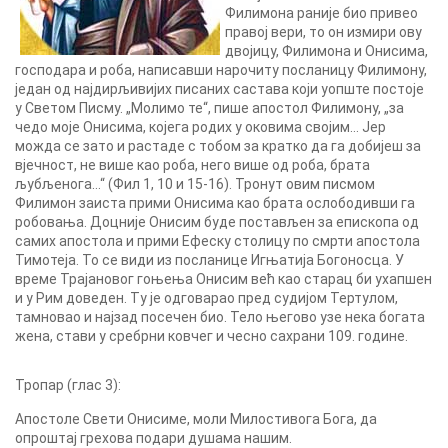
Филимона раније био привео
правој вери, то он измири ову
двојицу, Филимона и Онисима,
господара и роба, написавши нарочиту посланицу Филимону,
један од најдирљивијих писаних састава који уопште постоје
у Светом Писму. „Молимо те“, пише апостол Филимону, „за
чедо моје Онисима, којега родих у оковима својим… Јер
можда се зато и растаде с тобом за кратко да га добијеш за
вјечност, не више као роба, него више од роба, брата
љубљенога…“ (Фил 1, 10 и 15-16). Тронут овим писмом
Филимон заиста прими Онисима као брата ослободивши га
робовања. Доцније Онисим буде постављен за епископа од
самих апостола и прими Ефеску столицу по смрти апостола
Тимотеја. То се види из посланице Игњатија Богоносца. У
време Трајановог гоњења Онисим већ као старац би ухапшен
и у Рим доведен. Ту је одговарао пред судијом Тертулом,
тамновао и најзад посечен био. Тело његово узе нека богата
жена, стави у сребрни ковчег и чесно сахрани 109. године.
Тропар (глас 3):
Апостоле Свети Онисиме, моли Милостивога Бога, да
опроштај грехова подари душама нашим.