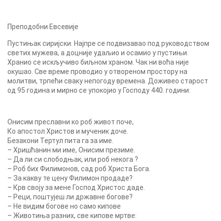
Преподобни Евсевије
Пустињак сиријски. Најпре се подвизавао под руководством
светих мужева, а доцније удаљио и осамио у пустињи.
Хранио се искључиво биљном храном. Чак ни воћа није
окушао. Све време проводио у отвореном простору на
молитви, трпећи сваку непогоду времена. Доживео старост
од 95 година и мирно се упокојио у Господу 440. години.
Онисим преславни ко роб живот поче,
Ко апостол Христов и мученик доче.
Безакони Тертул пита га за име.
– Хришћанин ми име, Онисим презиме.
– Да ли си слободњак, или роб некога ?
– Роб бих Филимонов, сад роб Христа Бога.
– За какву те цену Филимон продаде?
– Крв своју за мене Господ Христос даде.
– Реци, поштујеш ли државне богове?
– He видим богове но само кипове
– Животиња разних, све кипове мртве: