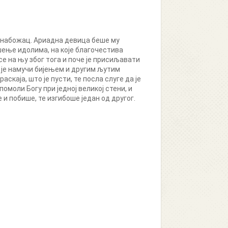
езнабожац. Ариадна девица беше му
шење идолима, на које благочестива
е на њу због тога и поче је присиљавати
н је намучи бијењем и другим љутим
раскаја, што је пусти, те посла слуге да је
омоли Богу при једној великој стени, и
 и побише, те изгибоше један од другог.