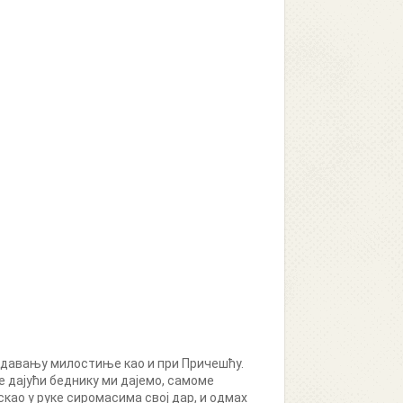
ри давању милостиње као и при Причешћу.
 дајући беднику ми дајемо, самоме
као у руке сиромасима свој дар, и одмах