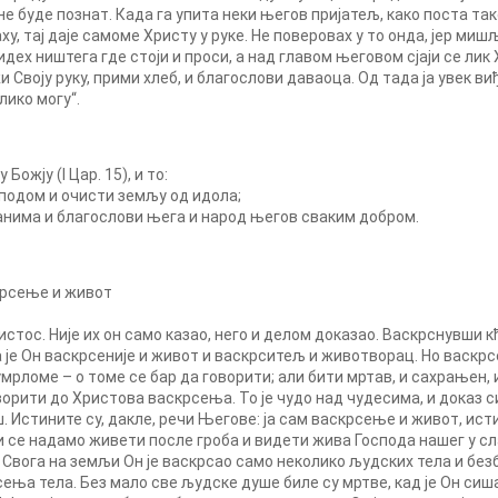
не буде познат. Када га упита неки његов пријатељ, како поста так
ху, тај даје самоме Христу у руке. Не поверовах у то онда, јер миш
ех ништега где стоји и проси, а над главом његовом сјаји се лик 
жи Своју руку, прими хлеб, и благослови даваоца. Од тада ја увек ви
ико могу“.
ожју (I Цар. 15), и то:
сподом и очисти земљу од идола;
љанима и благослови њега и народ његов сваким добром.
скрсење и живот
истос. Није их он само казао, него и делом доказао. Васкрснувши к
а је Он васкрсеније и живот и васкрситељ и животворац. Но васкр
мрломе – о томе се бар да говорити; али бити мртав, и сахрањен, и
ворити до Христова васкрсења. То је чудо над чудесима, и доказ с
. Истините су, дакле, речи Његове: ја сам васкрсење и живот, истин
ји се надамо живети после гроба и видети жива Господа нашег у с
 Свога на земљи Он је васкрсао само неколико људских тела и безб
ња тела. Без мало све људске душе биле су мртве, кад је Он сишао