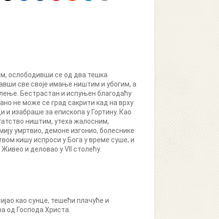
ом, ослободивши се од два тешка
авши све своје имање ништим и убогим, а
целење. Бестрастан и испуњен благодаћу
сано не може се град сакрити кад на врху
ди и изабраше за епископа у Гортину. Као
гатство ништим, утеха жалосним,
мију умртвио, демоне изгонио, болеснике
твом кишу испроси у Бога у време суше; и
 Живео и деловао у VII столећу.
ијао као сунце, тешећи плачуће и
ва од Господа Христа.