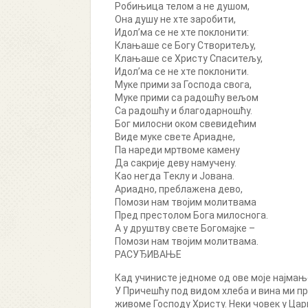
Робињица телом а не душом,
Она душу не хте заробити,
Идол’ма се не хте поклонити:
Клањаше се Богу Створитељу,
Клањаше се Христу Спаситељу,
Идол’ма се не хте поклонити.
Муке прими за Господа свога,
Муке прими са радошћу вељом
Са радошћу и благодарношћу.
Бог милосни оком свевидећим
Виде муке свете Ариадне,
Па нареди мртвоме камену
Да сакрије деву намучену.
Као негда Теклу и Јована.
Ариадно, преблажена дево,
Помози нам твојим молитвама
Пред престолом Бога милоснога.
А у друштву свете Богомајке –
Помози нам твојим молитвама.
РАСУЂИВАЊЕ
Кад учинисте једноме од ове моје најмањ
У Причешћу под видом хлеба и вина ми п
живоме Господу Христу. Неки човек у Цар