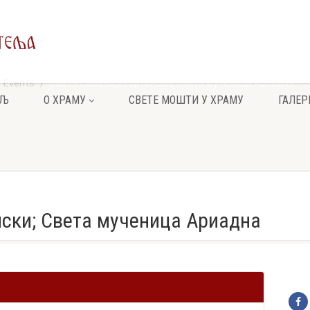
Events
Свети Евменије Гортински; Света мученица Ариадна
ЕЉ
О ХРАМУ
СВЕТЕ МОШТИ У ХРАМУ
ГАЛЕР
нски; Света мученица Ариадна