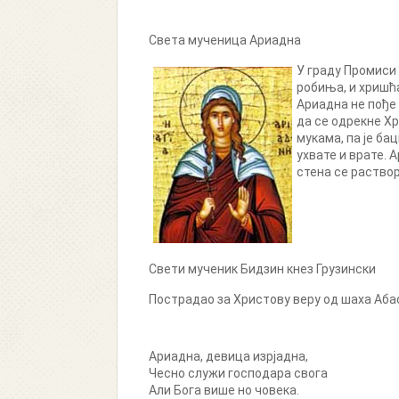
Света мученица Ариадна
У граду Промиси
робиња, и хришћ
Ариадна не пође 
да се одрекне Хр
мукама, па је бац
ухвате и врате. 
стена се раствор
Свети мученик Бидзин кнез Грузински
Пострадао за Христову веру од шаха Абас
Ариадна, девица изрјадна,
Чесно служи господара свога
Али Бога више но човека.