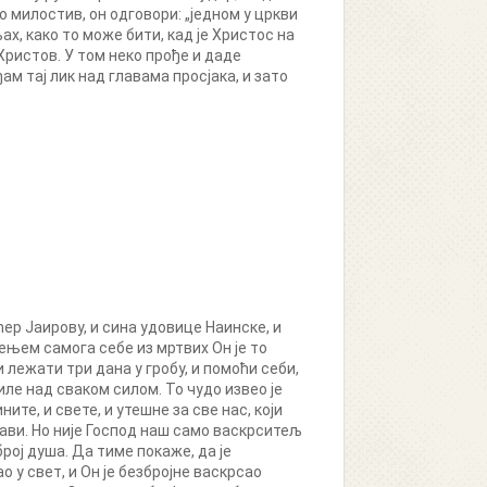
о милостив, он одговори: „једном у цркви
љах, како то може бити, кад је Христос на
Христов. У том неко прође и даде
ђам тај лик над главама просјака, и зато
ћер Јаирову, и сина удовице Наинске, и
сењем самога себе из мртвих Он је то
 лежати три дана у гробу, и помоћи себи,
иле над сваком силом. То чудо извео је
ите, и свете, и утешне за све нас, који
лави. Но није Господ наш само васкрситељ
рој душа. Да тиме покаже, да је
 у свет, и Он је безбројне васкрсао