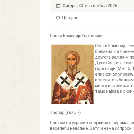
Cреда
| 30. септембар 2026.
Цео дан
Свети Евменије Гортински
Свети Евменије еп
бремена: од бремен
другога великим п
Духа Светога Евмен
горе стоји (Мат. 5,
епископ оп управљ
исцелитељ болним, 
многе исцелио; и т
тамо најзад и скон
Тропар (глас 7):
Постом си украсио свој живот, сиромашне
веселећи невољне. Зато и нама испроси, 