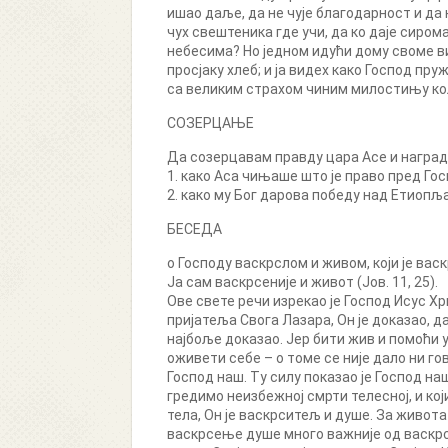
ишао даље, да не чује благодарност и да 
чух свештеника где учи, да ко даје сирома
небесима? Но једном идући дому своме вид
просјаку хлеб; и ја видех како Господ пру
са великим страхом чиним милостињу кол
СОЗЕРЦАЊЕ
Да созерцавам правду цара Асе и награду Б
1. како Аса чињаше што је право пред Го
2. како му Бог дарова победу над Етиоп
БЕСЕДА
о Господу васкрслом и живом, који је ва
Ја сам васкрсеније и живот (Јов. 11, 25).
Ове свете речи изрекао је Господ Исус Хр
пријатеља Свога Лазара, Он је доказао, д
најбоље доказао. Јер бити жив и помоћи у
оживети себе – о томе се није дало ни го
Господ наш. Ту силу показао је Господ наш
гредимо неизбежној смрти телесној, и ко
тела, Он је васкрситељ и душе. За живота
васкрсење душе много важније од васкрсе