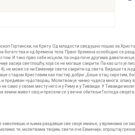
ископ Гортински, на Криту. Од младости сведушно пошао за Христ
а богатства и од бремена тела. Првог бремена ослободио се разд
остом. И тако прво себе исцели, па онда поче другима давати ис
ије засија светлошћу, која се не могаше сакрити. Па као што је пи
 14), не може се ни Евменије свети сакрити од света. Видеше га љу
аше стадом Христовим као пастир добри. „Беше отац сиротим, бо
и предиван чудотворац. Молитвом је чинио чудеса многа: опаку з
о не само у своме месту него и у Риму и у Тиваиди. У Тиваиди моли
ча земни живот свој и пресели се у вечне обитељи Господа својега.
 заволевши, и њима раздавши све своје имање, у врлинама си зас
молимо те, молитвама твојим, свети оче Евменије, опроштај грехо