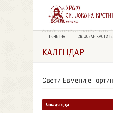
Храм Св. Јована Крститеља Кончарево
ПОЧЕТНА
СВ. ЈОВАН КРСТИТ
КАЛЕНДАР
Свети Евменије Горти
Опис догађаја