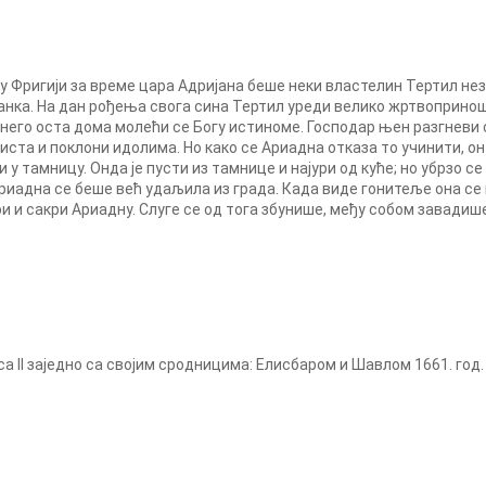
 у Фригији за време цара Адријана беше неки властелин Тертил н
анка. На дан рођења свога сина Тертил уреди велико жртвоприно
него оста дома молећи се Богу истиноме. Господар њен разгневи с
иста и поклони идолима. Но како се Ариадна отказа то учинити, о
и у тамницу. Онда је пусти из тамнице и најури од куће; но убрзо се 
Ариадна се беше већ удаљила из града. Када виде гонитеље она се п
и и сакри Ариадну. Слуге се од тога збунише, међу собом завадише
а II заједно са својим сродницима: Елисбаром и Шавлом 1661. год.