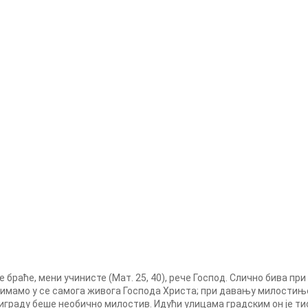
е браће, мени учинисте (Мат. 25, 40), рече Господ. Слично бива п
римамо у се самога живога Господа Христа; при давању милостиње
играду беше необично милостив. Идући улицама градским он је тис