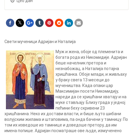
Цео дан
Свети мученици Адријан и Наталија
Муж и жена, обоје од племенита и
богата рода из Никомидије. Адријан
беше начелник претора и
незнабожац, а Наталија потајна
хришћанка. Обоје млади, и живљаху
у браку свега 13 месеци до
мучеништва. Када опаки цар
Максимијан посети Никомидију,
нареди да се хришћани хватају и на
муке стављају. Близу града у једној
пећини беху скривени 23
хришћанина. Неко их достави власти, и бише љуто шибани
волујским жилама и штаповима, па онда бачени у тамницу. По
том их изведоше из тамнице и доведоше претору, да им
имена попише. Адријан посматраше ове људе, измученено