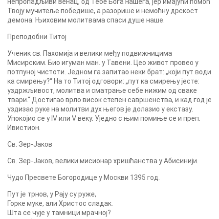
непропадљиви венац, од Тебе Бога нашега, јер имајући помоћ
Твоју мучитеље победише, а разорише и немоћну дрскост
демона: Њиховим молитвама спаси душе наше.
Преподобни Титој
Ученик св. Пахомија и велики међу подвижницима
Мисирским. Био игуман ман. у Тавени. Цео живот провео у
потпуној чистоти. Једном га запитао неки брат: „који пут води
ка смирењу?“ На то Титој одговори: „пут ка смирењу јесте:
уздржљивост, молитва и сматрање себе нижим од сваке
твари.“ Достигао врло висок степен савршенства, и кад год је
уздизао руке на молитви дух његов је долазио у екстазу.
Упокојио се у IV или V веку. Уједно с њим помиње се и преп.
Ивистион.
Св. Зер-Јаков
Св. Зер-Јаков, велики мисионар хришћанства у Абисинији.
Чудо Пресвете Богородице у Москви 1395 год.
Пут је трнов, у Рају су руже,
Горке муке, али Христос сладак.
Шта се чује у тамници мрачној?