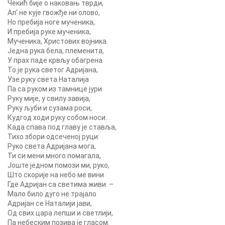
Чекић бије о наковањ тврди,
Ал’ не кује гвожђе ни олово,
Но пребија ноге мученика,
И пребија руке мученика,
Мученика, Христових војника.
Једна рука бела, племенита,
У прах паде крвљу обагрена
То је рука светог Адријана,
Узе руку света Наталија
Па са руком из тамнице јури
Руку мије, у свилу завија,
Руку љуби и сузама роси,
Кудгод ходи руку собом носи.
Када спава под главу је ставља,
Тихо збори одсеченој руци:
Руко света Адријана мога,
Ти си мени много помагала,
Јоште једном помози ми, руко,
Што скорије на небо ме вини
Где Адријан са светима живи. –
Мало било дуго не трајало
Адријан се Наталији јави,
Од свих цара лепши и светлији,
Па небеским позива је гласом: