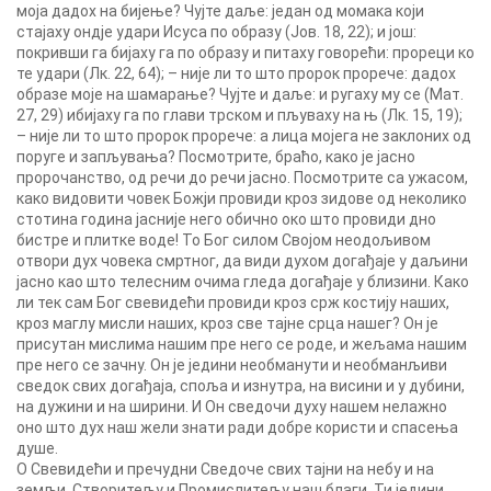
моја дадох на бијење? Чујте даље: један од момака који
стајаху ондје удари Исуса по образу (Јов. 18, 22); и још:
покривши га бијаху га по образу и питаху говорећи: прореци ко
те удари (Лк. 22, 64); – није ли то што пророк прорече: дадох
образе моје на шамарање? Чујте и даље: и ругаху му се (Мат.
27, 29) ибијаху га по глави трском и пљуваху на њ (Лк. 15, 19);
– није ли то што пророк прорече: а лица мојега не заклоних од
поруге и запљувања? Посмотрите, браћо, како је јасно
пророчанство, од речи до речи јасно. Посмотрите са ужасом,
како видовити човек Божји провиди кроз зидове од неколико
стотина година јасније него обично око што провиди дно
бистре и плитке воде! То Бог силом Својом неодољивом
отвори дух човека смртног, да види духом догађаје у даљини
јасно као што телесним очима гледа догађаје у близини. Како
ли тек сам Бог свевидећи провиди кроз срж костију наших,
кроз маглу мисли наших, кроз све тајне срца нашег? Он је
присутан мислима нашим пре него се роде, и жељама нашим
пре него се зачну. Он је једини необманути и необманљиви
сведок свих догађаја, споља и изнутра, на висини и у дубини,
на дужини и на ширини. И Он сведочи духу нашем нелажно
оно што дух наш жели знати ради добре користи и спасења
душе.
О Свевидећи и пречудни Сведоче свих тајни на небу и на
земљи, Створитељу и Промислитељу наш благи, Ти једини