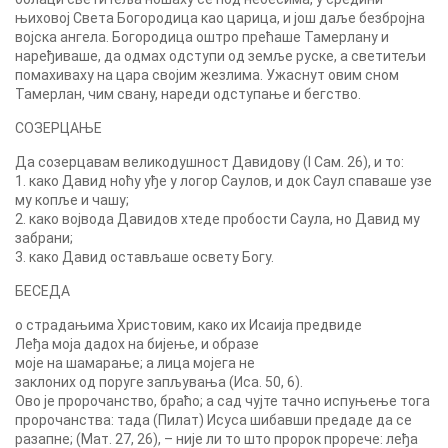
њиховој Света Богородица као царица, и још даље безбројна
војска ангела. Богородица оштро прећаше Тамерлану и
наређиваше, да одмах одступи од земље руске, а светитељи
помахиваху на цара својим жезлима. Ужаснут овим сном
Тамерлан, чим свану, нареди одступање и бегство.
СОЗЕРЦАЊЕ
Да созерцавам великодушност Давидову (I Сам. 26), и то:
1. како Давид ноћу уђе у логор Саулов, и док Саул спаваше узе
му копље и чашу;
2. како војвода Давидов хтеде пробости Саула, но Давид му
забрани;
3. како Давид остављаше освету Богу.
БЕСЕДА
о страдањима Христовим, како их Исаија предвиде
Леђа моја дадох на бијење, и образе
моје на шамарање; а лица мојега не
заклоних од поруге запљувања (Иса. 50, 6).
Ово је пророчанство, браћо; а сад чујте тачно испуњење тога
пророчанства: тада (Пилат) Исуса шибавши предаде да се
разапне; (Мат. 27, 26), – није ли то што пророк прорече: леђа