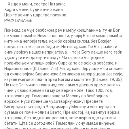
– Хајде к мени, сестро Наталијо,
Хајде к мени, буди вечно жива,
Цар те вечни у царство призива. –
РАСУЂИВАЊЕ
Понекад се чује безбожна реч и међу хришћанима: ту ни Бог
не може помоћи! Нема опасности, у којој Бог не може помоћи,
нити има непријатеља, који би својом силом, без Божјег
попуштења, могао победити. Не питај, како ће Бог разбити
силну војску наших непријатеља, – то је Богу лакше него теби
удахнути и издахнути ваздух. Читај, како Бог једним
привиђењем уплаши војску Сирску, те се војска разбеже, и
Израиљ спасе (II Царев. 7, 6). Читај, како Јерусалим би спасен
од силне војске Вавилонске без икаква напора цара Језекије,
изузев његовог плача пред Богом и молитве (II Царев. 19, 35).
Но није Бог чинио таква чудеса само у древно време него их
чини у свако време кад му се верни моле. Тако 1305 год.
татарски цар Тамерлан опколи Москву са безбројном
војском. Руси пренеше чудотворну икону Пресвете
Богородице из града Владимира у Москву и сав народ са
сузама се поче молити Светој Пречистој. Наједанпут војска
татарска, без видљивог разлога, поче журно одступати и
бегати. Шта се догодило? Тамерлан у сну имаде виђење:
облаци светитеља ношаху се под небесима, у средини