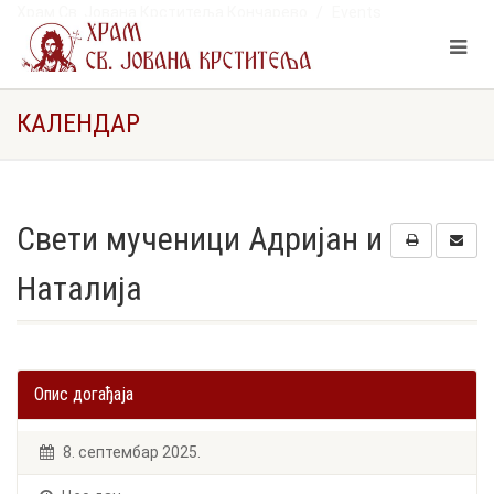
Храм Св. Јована Крститеља Кончарево
Events
Свети мученици Адријан и Наталија
КАЛЕНДАР
Свети мученици Адријан и
Наталија
Опис догађаја
8. септембар 2025.