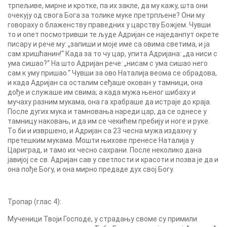
трпељиве, мирне и кротке, па их закле, да му кажу, шта они
очекују од свога Бога за толике муке претрпљене? Они му
говораху о блаженству праведних у царству Божјем. Чувши
то и опет посмотривши те људе Адријан се наједанпут окрете
писару и рече му: „запиши и моје име са овима светима, и ја
сам хришћанин!“ Када за то чу цар, упита Адријана: „да ниси с
ума сишао?“ На што Адријан рече: „нисам с ума сишао него
сам к уму пришао.“ Чувши за ово Наталија веома се обрадова,
и када Адријан са осталим сеђаше окован у тамници, она
дође и служаше им свима; а када мужа њеног шибаху и
мучаху разним мукама, она га храбраше да истраје до краја.
После дугих мука и тамновања нареди цар, да се однесе у
тамницу наковањ, и да им се чекићем пребију и ноге и руке.
То би и извршено, и Адријан са 23 чесна мужа издахну у
претешким мукама. Мошти њихове пренесе Наталија у
Цариград, и тамо их чесно сахрани. После неколико дана
јавијој се св. Адријан сав у светлости и красоти и позва је да и
она пође Богу, и она мирно предаде дух свој Богу.
Тропар (глас 4):
Мученици Твоји Господе, у страдању своме су примили