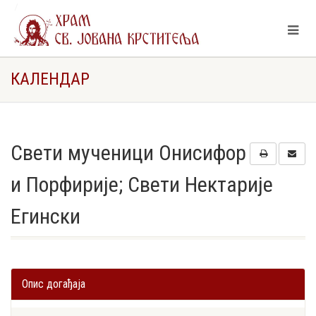
Свети мученици Онисифор и Порфирије; Свети Нектарије
Егински
КАЛЕНДАР
Свети мученици Онисифор
и Порфирије; Свети Нектарије
Егински
Опис догађаја