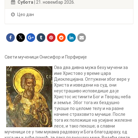
Субота
| 21. новембар 2026.
Цео дан
Свети мученици Онисифор и Порфирије
Ова два дивна мужа беху мучени за
име Христово у време цара
Диоклецијана. Оптужени због вере у
Христа и изведени на суд, они
неустрашиво исповедише да је
Христос истинити Бог и Творац неба
и земље. Због тога их бездушно
тукоше по целоме телу и на разне
начине страховито мучише. После
тога их положише на усијане железне
лесе, и тако пекоше; а славни
мученици се у тим мукама радоваху и Бога благодараху, од
кога им и дође помоћ, те лако подношаху муке. Видећи свете