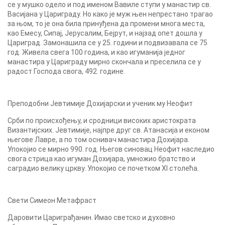
се у мушко одело и под именом Вавиле ступи у манастир св.
Васијана у Цариграду. Но како је муж њен непрестано трагао
за њом, то је она била принуђена да промени многа места,
као Емесу, Сипај, Јерусалим, Бејрут, и најзад опет дошла у
Цариград. Замонашила се у 25. години и подвизавала се 75
год. Живела свега 100 година, и као игуманија једног
манастира у Цариграду мирно скончала и преселила се у
радост Господа свога, 492. године.
Преподобни Јевтимије Дохијарски и ученик му Неофит
Срби по происхођењу, и сродници високих аристократа
Византијских. Јевтимије, најпре друг св. Атанасија и економ
његове Лавре, а по том оснивач манастира Дохијара.
Упокојио се мирно 990. год. Његов синовац Неофит наследио
свога стрица као игуман Дохијара, умножио братство и
саградио велику цркву. Упокојио се почетком XI столећа.
Свети Симеон Метафраст
Даровити Цариграђанин. Имао светско и духовно