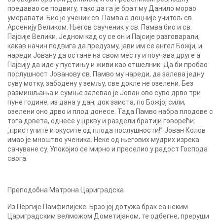
предавао се подвигу, тако да га је брат му Данило морао
умеравати. Био је ученик св. Памва а доцније учитељ св.
Арсенију Великом. Његов саученик у св. Памва био и св.
Пајсије Велики. Једном кад су се он и Пајсије разговарали,
какав начин подвига да предузму, јави им се ангел Божји, и
нареди Јовану да остане на свом месту и поучава друге а
Пајсију да иде у пустињу и живи као отшелник. Да би пробао
послушност Јованову св. Памво му нареди, да залева једну
суву мотку, забодену у земљу, све докле не озелени. Без
размишљања и сумње залевао је Јован ово суво дрво три
пуне године, из дана у дан, док заиста, по Божјој сили,
озелени оно дрво и плод донесе. Тада Памво набра плодове с
тога дрвета, однесе у цркву и раздели братији говорећи:
„приступите и окусите од плода послушности!” Јован Колов
имао је мноштво ученика. Неке од његових мудрих изрека
сачуване су. Упокојио се мирно и преселио у радост Господа
свога.
Преподобна Матрона Цариградска
Из Пергије Памфилијске. Брзо јој дотужа брак са неким
Цариградским велможом Дометијаном, те одбегне, преруши