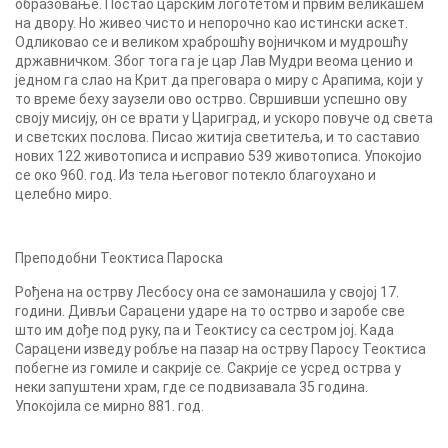
образовање. Постао царским логотетом и првим великашем
на двору. Но живео чисто и непорочно као истински аскет.
Одликовао се и великом храброшћу војничком и мудрошћу
државничком. Због тога га је цар Лав Мудри веома ценио и
једном га слао на Крит да преговара о миру с Арапима, који у
то време беху заузели ово острво. Свршивши успешно ову
своју мисију, он се врати у Цариград, и ускоро повуче од света
и светских послова. Писао житија светитеља, и то саставио
нових 122 животописа и исправио 539 животописа. Упокојио
се око 960. год. Из тела његовог потекло благоухано и
целебно миро.
Преподобни Теоктиса Пароска
Рођена на острву Лесбосу она се замонашила у својој 17.
години. Дивљи Сарацени ударе на то острво и заробе све
што им дође под руку, па и Теоктису са сестром јој. Када
Сарацени изведу робље на пазар на острву Паросу Теоктиса
побегне из гомиле и сакрије се. Сакрије се усред острва у
неки запуштени храм, где се подвизавала 35 година.
Упокојила се мирно 881. год.