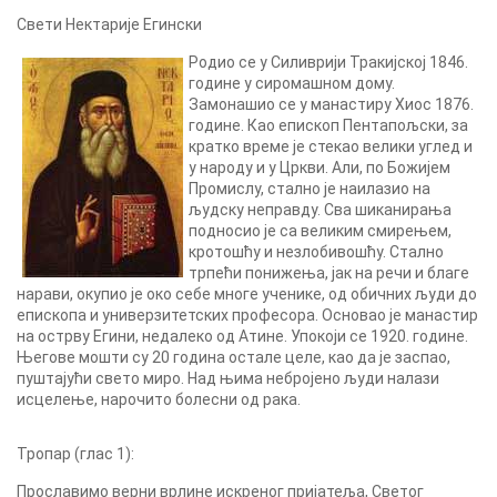
Свети Нектарије Егински
Родио се у Силиврији Тракијској 1846.
године у сиромашном дому.
Замонашио се у манастиру Хиос 1876.
године. Као епископ Пентапољски, за
кратко време је стекао велики углед и
у народу и у Цркви. Али, по Божијем
Промислу, стално је наилазио на
људску неправду. Сва шиканирања
подносио је са великим смирењем,
кротошћу и незлобивошћу. Стално
трпећи понижења, јак на речи и благе
нарави, окупио је око себе многе ученике, од обичних људи до
епископа и универзитетских професора. Основао је манастир
на острву Егини, недалеко од Атине. Упокоји се 1920. године.
Његове мошти су 20 година остале целе, као да је заспао,
пуштајући свето миро. Над њима небројено људи налази
исцелење, нарочито болесни од рака.
Тропар (глас 1):
Прославимо верни врлине искреног пријатеља, Светог