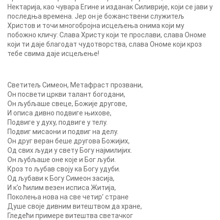
Нектарија, као чувара Егине и изданак Силиврије, који се јави у
последња времена. Јер он је божанствени служитељ
Христов и точи многобројна исцељења онима који му
побожно кличу: Слава Христу који те прослави, слава Ономе
који ти даје благодат чудотворства, слава Ономе који кроз
тебе свима даје исцељење!
Светитељ Симеон, Метафраст прозвани,
Он посвети цркви талант богодани,
Он љубљаше свеце, Божије другове,
И описа дивно подвиге њихове,
Подвиге у духу, подвиге у телу.
Подвиг мисаони и подвиг на делу.
Он друг веран беше другова Божијих,
Од свих људи у свету Богу најмилијих.
Он љубљаше оне које и Бог љуби.
Кроз то љубав своју ка Богу удуби.
Од љубави к Богу Симеон засија,
И к’о ћилим везен исписа Житија,
Поколења нова на све четир’ стране
Душе своје дивним витештвом да хране,
Гледећи примере витештва светачког