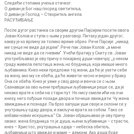
Следећи стопама учења отачког.
О диван је Бог наш посред светитеља,
О диван је Господ – Створитељ ангела.
РАСУЂИВАЊЕ
После дугог растанка са својим другом Пајсијем посети овога
Јован Колов и ступи с њим у разговор. Питаху један другог,
какву је ко врлину за толико време обрео. Рече Пајсије: „никад
ме сунце не виде да једем”. Рече пак Јован Колов: „а мене
никад не виде да се гневим”. Учећи братију у Скиту св. Јован
употребљавао је ову причу о покајаној души човечјој: „у неком
граду живела лепотица жена, но блудница, која имаше много
љубавника. Кнез неки предложи тој жени, да ће је узети себи
за жену, ако му се обећа, да ће живети чесно и верно у браку.
Она се обећа. Кнез је узме у свој двор и венча се с њом.
Сазнавши за ово њени пређашњи љубавници реше се, да је
некако врате к себи на стари пут. Но нису смели ићи на очи
кнезу, него пођоше позади двора и почеше звиждати. Чу жена
звиждање и познаде. Па брзо запуши уши своје и склони се у
унутрашњу одају двора, и закључа врата за собом. Тако се
избави нових искушења.” Св. Јован објашњавао је ову причу
овако: жена блудница то је душа, њени љубавници – страсти,
кнез – Христос, унутрашња одаја – небеска обитељ,
љубавници што звижде и маме – демони. Ако душа буде