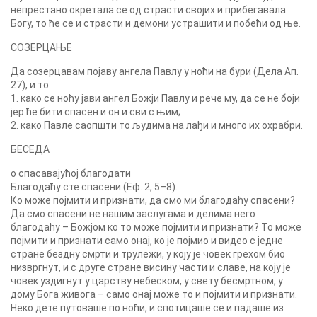
непрестано окретала се од страсти својих и прибегавала
Богу, то ће се и страсти и демони устрашити и побећи од ње.
СОЗЕРЦАЊЕ
Да созерцавам појаву ангела Павлу у ноћи на бури (Дела Ап.
27), и то:
1. како се ноћу јави ангел Божји Павлу и рече му, да се не боји
јер ће бити спасен и он и сви с њим;
2. како Павле саопшти то људима на лађи и много их охрабри.
БЕСЕДА
о спасавајућој благодати
Благодаћу сте спасени (Еф. 2, 5–8).
Ко може појмити и признати, да смо ми благодаћу спасени?
Да смо спасени не нашим заслугама и делима него
благодаћу – Божјом ко то може појмити и признати? То може
појмити и признати само онај, ко је појмио и видео с једне
стране бездну смрти и трулежи, у коју је човек грехом био
низвргнут, и с друге стране висину части и славе, на коју је
човек уздигнут у царству небеском, у свету бесмртном, у
дому Бога живога – само онај може то и појмити и признати.
Неко дете путоваше по ноћи, и спотицаше се и падаше из