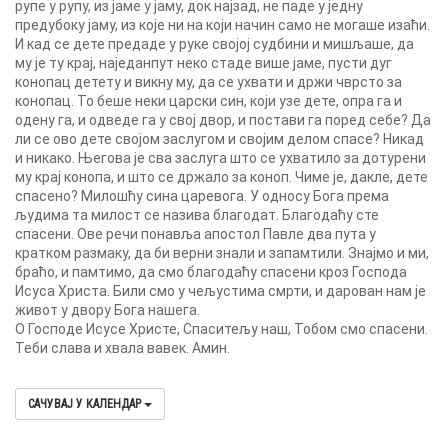
рупе у рупу, из јаме у јаму, док најзад, не паде у једну
предубоку јаму, из које ни на који начин само не могаше изаћи.
И кад се дете предаде у руке својој судбини и мишљаше, да
му је ту крај, наједанпут неко стаде више јаме, пусти дуг
конопац детету и викну му, да се ухвати и држи чврсто за
конопац. То беше неки царски син, који узе дете, опра га и
одену га, и одведе га у свој двор, и постави га поред себе? Да
ли се ово дете својом заслугом и својим делом спасе? Никад
и никако. Његова је сва заслуга што се ухватило за дотурени
му крај конопа, и што се држало за коноп. Чиме је, дакле, дете
спасено? Милошћу сина царевога. У односу Бога према
људима та милост се назива благодат. Благодаћу сте
спасени. Ове речи понавља апостол Павле два пута у
кратком размаку, да би верни знали и запамтили. Знајмо и ми,
браћо, и памтимо, да смо благодаћу спасени кроз Господа
Исуса Христа. Били смо у чељустима смрти, и дарован нам је
живот у двору Бога нашега.
О Господе Исусе Христе, Спаситељу наш, Тобом смо спасени.
Теби слава и хвала вавек. Амин.
САЧУВАЈ У КАЛЕНДАР