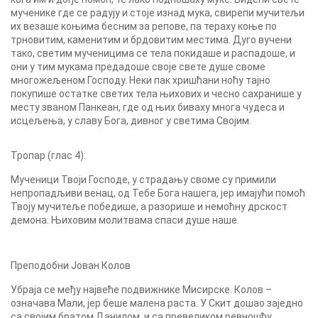
мученике где се радују и стоје изнад мука, свирепи мучитељи
их везаше коњима бесним за репове, па тераху коње по
трновитим, каменитим и брдовитим местима. Дуго вучени
тако, светим мученицима се тела покидаше и распадоше, и
они у тим мукама предадоше своје свете душе своме
многожељеном Господу. Неки пак хришћани ноћу тајно
покупише остатке светих тела њихових и чесно сахранише у
месту званом Панкеан, где од њих биваху многа чудеса и
исцељења, у славу Бога, дивног у светима Својим.
Тропар (глас 4):
Мученици Твоји Господе, у страдању своме су примили
непропадљиви венац, од Тебе Бога нашега, јер имајући помоћ
Твоју мучитеље победише, а разорише и немоћну дрскост
демона: Њиховим молитвама спаси душе наше.
Преподобни Јован Колов
Убраја се међу највеће подвижнике Мисирске. Колов –
означава Мали, јер беше малена раста. У Скит дошао заједно
са својим братом Данилом, и са превеликом ревношћу