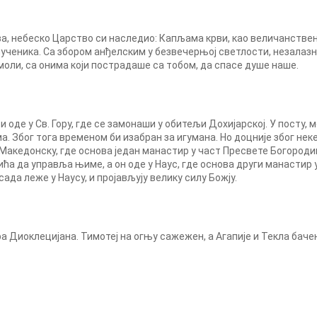
а, небеско Царство си наследио: Капљама крви, као величанств
 мученика. Са збором анђелским у безвечерњој светлости, незалазн
оли, са онима који пострадаше са тобом, да спасе душе наше.
и оде у Св. Гору, где се замонаши у обитељи Дохијарској. У посту,
. Због тога временом би изабран за игумана. Но доцније због нек
у Македонску, где основа један манастир у част Пресвете Богород
ћа да управља њиме, а он оде у Наус, где основа други манастир 
да леже у Наусу, и пројављују велику силу Божју.
а Диоклецијана. Тимотеј на огњу сажежен, а Агапије и Текла баче