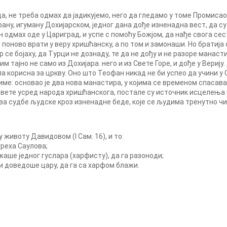
, не треба одмах да јадикујемо, него да гледамо у томе Промисао 
ану, игуману Дохијарском, једног дана дође изненадна вест, да с
 одмах оде у Цариград, и успе с помоћу Божјом, да нађе свога сес
он поново врати у веру хришћанску, а по том и замонаши. Но братија
 се бојаху, да Турци не дознаду, те да не дођу и не разоре манасти
м тајно не само из Дохијара. него и из Свете Горе, и дође у Вериј
ила корисна за цркву. Оно што Теофан никад не би успео да учини у С
Наиме: основао је два нова манастира, у којима се временом спаса
свете усред народа хришћанскога, постале су источник исцелења 
ва судбе људске кроз изненадне беде, које се људима тренутно чи
животу Давидовом (I Сам. 16), и то:
греха Саулова;
ажаше једног гуслара (харфисту), да га разоноди;
и доведоше цару, да га са харфом блажи.