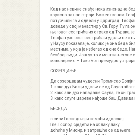
Кад нас невине снађе нека изненадна беда
корисно за нас строји. Божественом Теоф
потурчили га и одвели у Цариград. Теофан
доведе у свој манастир у Св. Гору. Ту га 
његовог сестрића из страха од Турака, јер
Теофан узе свог сестрића и удаљи се с њи
у Наусу показала је, колико је она беда б
местима, у која је избегао од оне беде. 
безброј људи. Још уз то и мошти његове 
маловерних. – Тако Бог премудро устроја
СОЗЕРЦАЊЕ
Да созерцавам чудесни Промисао Божји у 
1. како дух Божји удаљи се од Саула због 
2. како зли дух нападаше Саула, те он тр
3. како слуге цареве нађоше баш Давида 
БЕСЕДА
о сили Господњој и немоћи идолској
Гле, Господ сједећи на облаку лаку
доћиће у Мисир, и затрешће се од њега