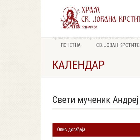
Храм Св. Јована Крститеља Кончарево
ПОЧЕТНА
СВ. ЈОВАН КРСТИТ
КАЛЕНДАР
Свети мученик Андреј
Опис догађаја