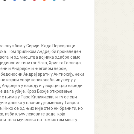
са службом у Сирији. Када Персијанци
теља. Том приликом Андреј би произведен
ивога, и од мноштва војника одабра само
 јединог истинитог Бога, Христа Господа,
љени и Андрејом и његовом вером,
обедоносни Андреј врати у Антиохију, неки
но изјави своју непоколебљиву веру у
 Андрејев у народу и у војсци цар нареди
те да га убије. Кроз Божје откровење
 с њима у Тарс Киликијски, и ту се сви
уче далеко у планину јерменску Таврос.
. Нико се од њих није хтео ни бранити, но
а, изби кључ лековите воде, која
ани тела мученика на том истом месту.