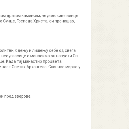
еним драгим камењем, неувенљиве венце
о Сунце, Господа Христа, си пронашао,
 молитви, бдењу и лишењу себе од свега
е несугласице с монасима он напусти Св.
ице. Када тај манастир процвета
у част Светих Архангела. Скончао мирно у
ни пред зверове.