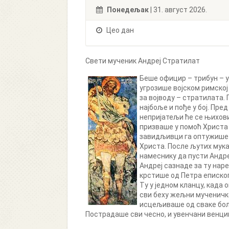
Понедељак
| 31. август 2026.
Цео дан
Свети мученик Андреј Стратилат
Беше официр – трибун – у 
угрозише војском римској
за војводу – стратилата. 
најбоље и пође у бој. Пре
непријатељи ће се њихови
призваше у помоћ Христа 
завидљивци га оптужише к
Христа. После љутих мука 
намеснику да пусти Андреј
Андреј сазнаде за ту наре
крстише од Петра епископ
Ту у једном кланцу, када 
сви беху жељни мученичке
исцељиваше од сваке боле
Пострадаше сви чесно, и увенчани венци