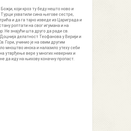
Божји, који кроз ту беду нешто ново и
у Турци ухватили сина његове сестре,
трића и да га тајно изведе из Цариграда и
 стану роптати на свог игумана и на
р. Не знајући шта друго да ради св.
у. Доцнија делатност Теофанова у Верији и
в. Гори, учинио је на овим другим
вало мноштво инока и налазило утеху себи
на утврђење вере у многих неверних и
не да иду на њихову коначну пропаст.