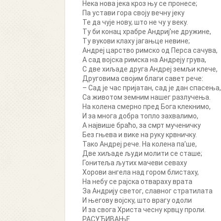
Нека нова јека кроз њу се пронесе;
Па устави гора своју вечну јеку
Те да чује нову, што не чу у веку.
Ту би конац храбре Андриј’не дружине,
Ту вукови клаху јагањце невине;
Андреј царство римско од Перса сачува,
А сад војска римска на Андреју грува,
С две хиљаде друга Андреј земљи клече,
Друговима својим благи савет рече:
– Сад је час пријатан, сад је дан спасења,
Са животом земним нашег разлучења.
На колена смерно пред Бога клекнимо,
И за многа добра топло захвалимо,
А највише браћо, за смрт мученичку
Без гњева и вике на руку крвничку.
Тако Андреј рече. На колена па’ше,
Две хиљаде људи молити се сташе;
Гонитеља љутих мачеви севаху
Хорови ангела над гором блистаху,
На небу се рајска отвараху врата
За Андрију светог, славног стратилата
И његову војску, што врагу одоли
И за свога Христа чесну крвцу проли.
РАСУЂИВАЊЕ