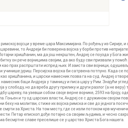
римској војсци у време цара Максимијана. По рођењу из Сирије, и 
 царевини, то Андреји би поверена војска у борби против неприја
Потајни хришћанин, ма да још некрштен, Андреј се поузда у Бога ж
д битку он рече војницима својим, да ако буду сви призвали у помоћ
 као прах распрштати испред њих. И заиста сви војници, одушев
и учинише јуриш. Персијска војска би сатрвена потпуно. Када се п
ао хришћанина, и царски намесник позва га на суд. Андреј отворе
намесник баци Андреја у тамницу и писа цару у Рим. Знајући углед
а у слободу, но да вреба другу прилику и други разлог (а не веру) 
дбу цареву, па узевши собом своје верне војнике, 2593 на броју, оде
а. Гоњен и ту од царских власти, Андреј се с дружином својом пов
они беху на молитви, стиже их војска римска и све до једнога посече
 смрти за Христа. На том месту, где се изли потоком крв мученичк
сти. Петар епископ дође потајно са својим људима, и чесно сахр
ма бесмртне славе преселише се у царство Христа Бога нашега.