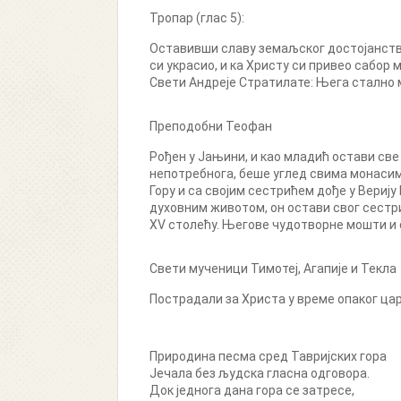
Тропар (глас 5):
Оставивши славу земаљског достојанств
си украсио, и ка Христу си привео сабор
Свети Андреје Стратилате: Њега стално м
Преподобни Теофан
Рођен у Јањини, и као младић остави све 
непотребнога, беше углед свима монасима
Гору и са својим сестрићем дође у Вериј
духовним животом, он остави свог сестри
XV столећу. Његове чудотворне мошти и са
Свети мученици Тимотеј, Агапије и Текла
Пострадали за Христа у време опаког цар
Природина песма сред Тавријских гора
Јечала без људска гласна одговора.
Док једнога дана гора се затресе,