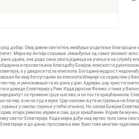
 род добар. Овај дивни светитељ имађаше родитеље благородне и 
типат. Мајка му Антија слушаше Јеванђеље од самог великог апост
рано удова, она даде сина свога јединца на учење и на службу е
обдарена и просветљена благодаћу Божјом, епископ га рукоположи 
езвитера, а у двадесетој за епископа. Богодана мудрост надокна
тављен би овај богоугодник за епископа Илирије са седиштем у Ва
 пастир, и умножаваше га из дана у дан. Адријан, цар христогонит
ти и доведе Елевтерија у Рим. Када јаросни Феликс стиже у Валону 
, наједанпут се промени срце његово, и он поста хришћанином. Елев
ше на пир, а не на суд и муке. Цар наложи љута истјазања на благ
 кување у смоли, горење у пећи огњеној. Но силом Божјом Елевтер
рив, епарх римски, изјави и сам, да је хришћанин. Корив би мучен
аву светог Елевтерија. Када мајка дође над мртво тело сина свога,
 Елевтерије и до данас прославља име Христово многим чудесима. 