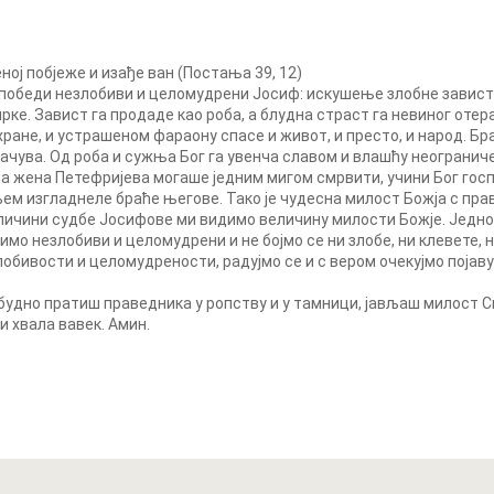
ној побјеже и изађе ван (Постања 39, 12)
победи незлобиви и целомудрени Јосиф: искушење злобне завист
. Завист га продаде као роба, а блудна страст га невиног отера у
хране, и устрашеном фараону спасе и живот, и престо, и народ. Бра
ачува. Од роба и сужња Бог га увенча славом и влашћу неограниче
ћна жена Петефријева могаше једним мигом смрвити, учини Бог г
ем изгладнеле браће његове. Тако је чудесна милост Божја с прав
ичини судбе Јосифове ми видимо величину милости Божје. Једно о
димо незлобиви и целомудрени и не бојмо се ни злобе, ни клевете, н
злобивости и целомудрености, радујмо се и с вером очекујмо појаву 
 будно пратиш праведника у ропству и у тамници, јављаш милост Св
 хвала вавек. Амин.