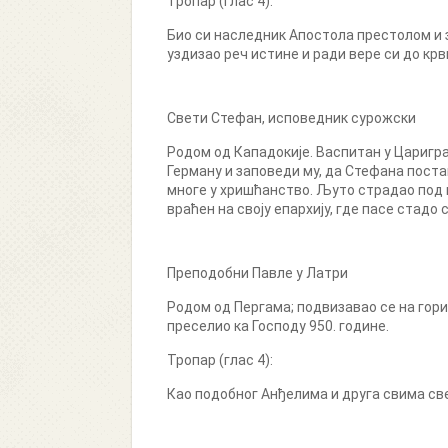
Тропар (глас 4):
Био си наследник Апостола престолом и 
уздизао реч истине и ради вере си до кр
Свети Стефан, исповедник сурожски
Родом од Кападокије. Васпитан у Царигра
Герману и заповеди му, да Стефана поста
многе у хришћанство. Љуто страдао под ц
враћен на своју епархију, где пасе стадо с
Преподобни Павле у Латри
Родом од Пергама; подвизавао се на гори
преселио ка Господу 950. године.
Тропар (глас 4):
Као подобног Анђелима и друга свима свет