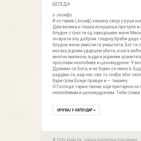
БЕСЕДА
о Јосифу
И оставив (Јосиф) хаљину своју у руци ње
Два велика и тешка искушења претрпе и 
блудне страсти од заводљиве жене Мисирке
он врати злу добром: гладној браћи даде 
блудна жена умисли га уништити, Бог га с
могаху једним ударцем убити, и кога мо
многих милиона људи и јединим хранитељ
прослави незлобиве и целомудрене. У вел
Држимо се Бога, и не бојмо се никога. Бу
радујмо се, кад нас све то снађе због не
бури гром Божје правде и — тишину.
О Господе тајанствени, који притајено но
незлобивим и целомудреним. Теби слава и
САЧУВАЈ У КАЛЕНДАР
© 2026 Храм Св. Јована Крститеља Кончарево.