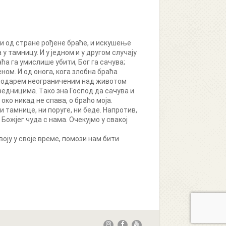
и од стране рођене браће, и искушење
 тамницу. И у једном и у другом случају
ћа га умислише убити, Бог га сачува;
ном. И од онога, кога злобна браћа
осподарем неограниченим над животом
едницима. Тако зна Господ да сачува и
ко никад не спава, о браћо моја.
и тамнице, ни поруге, ни беде. Напротив,
Божјег чуда с нама. Очекујмо у свакој
оју у своје време, помози нам бити