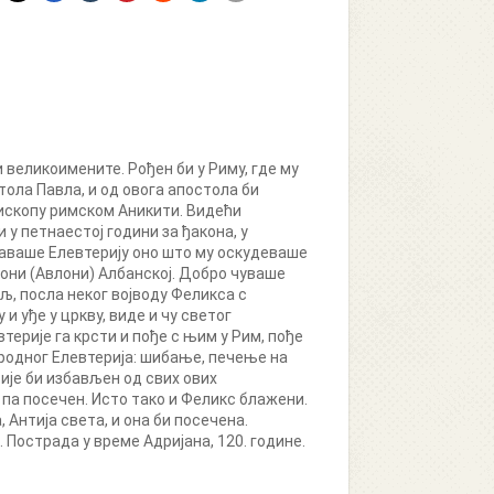
великоимените. Рођен би у Риму, где му
ола Павла, и од овога апостола би
пископу римском Аникити. Видећи
у петнаестој години за ђакона, у
ђаваше Елевтерију оно што му оскудеваше
лони (Авлони) Албанској. Добро чуваше
ељ, посла неког војводу Феликса с
и уђе у цркву, виде и чу светог
терије га крсти и пође с њим у Рим, пође
ородног Елевтерија: шибање, печење на
ије би избављен од свих ових
, па посечен. Исто тако и Феликс блажени.
 Антија света, и она би посечена.
Пострада у време Адријана, 120. године.