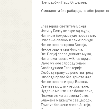
Преподобни Пард Отшелник
У младости био рабаџија, но због једног 
Елевтерије светитељ Божји
Истину Божју не скри од људи,
Истином Божјом људе просветли,
Спасење сваком и свим’ понуди.
Нек се весели црква Божија,
Нек се радује сва Илирија,
Гле, Бог joj посла дивнога мужа,
Истинског свеца — Елевтерија.
Само му име слободу значи,
Слободу носи Елевтерије,
Слободу праву од ропства греху
Слободе праве без Христа није.
Нек се весели и град Валона,
Свечеве мошти у њојзи леже,
Чудесне мошти што болне лече,
Пламен од кога демони беже.
Блажена мајка што свеца роди,
Три пут блажена света Антија,