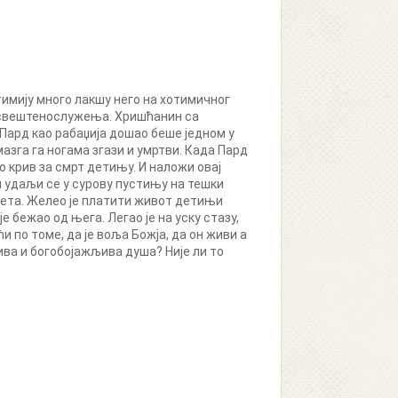
тимију много лакшу него на хотимичног
је свештенослужења. Хришћанин са
Пард као рабаџија дошао беше једном у
мазга га ногама згази и умртви. Када Пард
о крив за смрт детињу. И наложи овај
и удаљи се у сурову пустињу на тешки
етета. Желео је платити живот детињи
је бежао од њега. Легао је на уску стазу,
ћи по томе, да је воља Божја, да он живи a
бива и богобојажљива душа? Није ли то