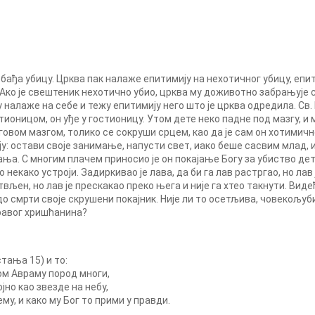
ађа убицу. Црква пак налаже епитимију на нехотичног убицу, епи
а. Ако је свештеник нехотично убио, црква му доживотно забрању
лаже на себе и тежу епитимију него што је црква одредила. Св. 
ионицом, он уђе у гостионицу. Утом дете неко падне под мазгу, и 
овом мазгом, толико се сокруши срцем, као да је сам он хотимичн
у: остави своје занимање, напусти свет, иако беше сасвим млад, 
јања. C многим плачем приносио је он покајање Богу за убиство д
 некако устроји. Задиркивао је лава, да би га лав растргао, но лав 
ртвљен, но лав је прескакао преко њега и није га хтео такнути. Виде
је до смрти своје скрушени покајник. Није ли то осетљива, човекољу
равог хришћанина?
тања 15) и то:
ом Авраму пород многи,
јно као звезде на небу,
му, и како му Бог то прими у правди.