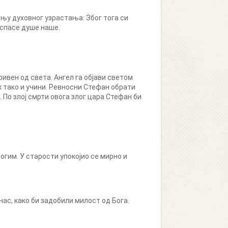
њу духовног узрастања: Због тога си
 спасе душе наше.
ивен од света. Ангел га објави светом
х тако и учини. Ревносни Стефан обрати
По злој смрти овога злог цара Стефан би
огим. У старости упокојио се мирно и
нас, како би задобили милост од Бога.