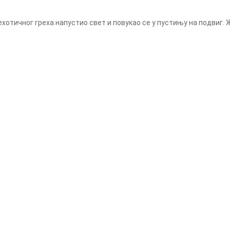
нехотичног греха напустио свет и повукао се у пустињу на подвиг. Ж