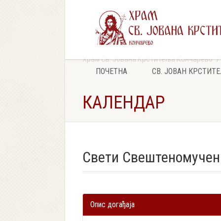
Храм Св. Јована Крститеља Кончарево
ПОЧЕТНА
СВ. ЈОВАН КРСТИТ
КАЛЕНДАР
Свети Свештеномучени
Опис догађаја