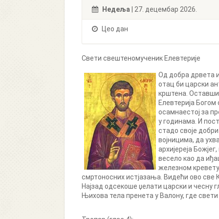
Недеља
| 27. децембар 2026.
Цео дан
Свети свештеномученик Елевтерије
Од добра дрвета и
отац би царски ан
крштена. Оставши 
Елевтерија Богом 
осамнаестој за пр
у годинама. И пос
стадо своје добри
војницима, да ухва
архијереја Божјег
весело као да иђа
железном кревету,
смртоносних истјазања. Видећи ово све Ко
Најзад одсекоше џелати царски и чесну гл
Њихова тела пренета у Валону, где свети