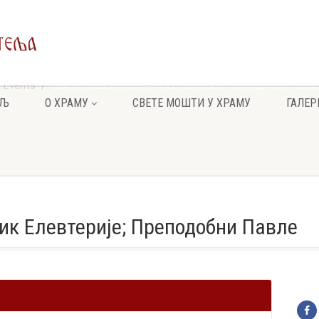
Events
Свети Свештеномученик Елевтерије; Преподобни Павле
ЕЉ
О ХРАМУ
СВЕТЕ МОШТИ У ХРАМУ
ГАЛЕР
к Елевтерије; Преподобни Павле