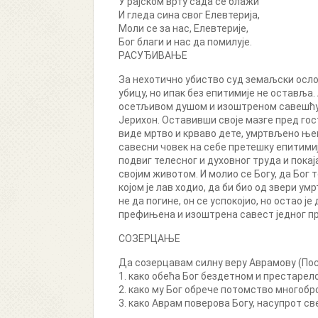
У рајском врту сада се блажи
И гледа сина свог Елевтерија,
Моли се за нас, Елевтерије,
Бог благи и нас да помилује.
РАСУЂИВАЊЕ
За нехотично убиство суд земаљски ослоб
убицу, но ипак без епитимије не остављ
осетљивом душом и изоштреном савешћу на
Јерихон. Оставивши своје мазге пред гост
виде мртво и крваво дете, умртвљено њег
савесни човек на себе претешку епитимиј
подвиг телесног и духовног труда и пока
својим животом. И молио се Богу, да Бог то
којом је лав ходио, да би био од звери ум
не да погине, он се успокојио, но остао 
префињена и изоштрена савест једног п
СОЗЕРЦАЊЕ
Да созерцавам силну веру Аврамову (Пос
1. како обећа Бог бездетном и престарел
2. како му Бог обрече потомство многобро
3. како Аврам поверова Богу, насупрот све