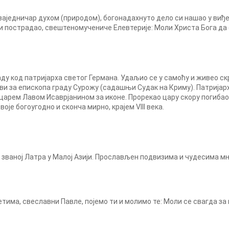
заједничар духом (природом), богонадахнуто дело си нашао у виђе
ви пострадао, свештеномучениче Елевтерије: Моли Христа Бога да
ду код патријарха светог Германа. Удаљио се у самоћу и живео скр
ви за епископа граду Сурожу (садашњи Судак на Криму). Патријар
арем Лавом Исаврјанином за иконе. Прорекао цару скору погибао. 
воје богоугодно и сконча мирно, крајем VIII века.
 званој Латра у Малој Азији. Прослављен подвизима и чудесима мн
има, свеславни Павле, појемо ти и молимо те: Моли се свагда за 