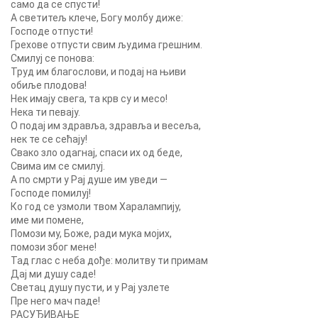
само да се спусти!
A светитељ клече, Богу молбу диже:
Господе отпусти!
Грехове отпусти свим људима грешним.
Смилуј се понова:
Труд им благослови, и подај на њиви
обиље плодова!
Нек имају свега, та крв су и месо!
Нека ти певају.
O подај им здравља, здравља и весеља,
нек те се ceћajy!
Свако зло одагнај, спаси их од беде,
Свима им се смилуј.
A пo смрти у Рај душе им уведи —
Господе помилуј!
Ко год се узмоли твом Харалампију,
име ми помене,
Помози му, Боже, ради мука мојих,
помози због мене!
Тад глас c неба дође: молитву ти примам
Дај ми душу саде!
Светац душу пусти, и у Рај узлете
Пре него мач паде!
РАСУЂИВАЊЕ