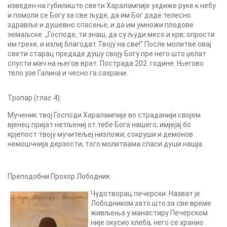
изведен на губилиште свети Харалампије уздиже руке к небу
и помоли се Богу за све људе, да им Бог даде телесно
здравље и душевно спасење, и да им умножи плодове
земаљске. „Господе, ти знаш, да су људи месо и крв; опрости
им грехе, и излиј благодат Твоју на све!“ После молитве овај
свети старац предаде душу своју Богу пре него што џелат
спусти мач на његов врат. Пострада 202. године. Његово
тело узе Галина и чесно га сахрани.
Тропар (глас 4):
Мученик твој Господи Харалампије во страданији својем
вјенец пријат нетљениј от тебе Бога нашего; имјејај бо
крјепост твоју мучитељеј низложи, сокруши и демонов
немошчнија дерзости; того молитвама спаси души нашја.
Преподобни Прохор Лободник
Чудотворац печерски. Назват је
Лободником зато што за све време
живљења у манастиру Печерском
није окусио хлеба, него се хранио