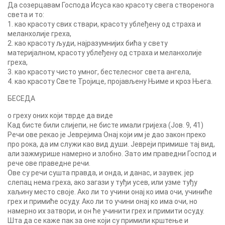
Да созерцавам Господа Исуса као красоту свега створенога
света и то:
1. као красоту свих ствари, красоту ублеђену од страха и
меланхолије греха,
2. као красоту људи, најразумнијих бића у свету
материјалном, красоту ублеђену од страха и меланхолије
греха,
3. као красоту чисто умног, бестелесног света ангела,
4. као красоту Свете Тројице, пројављену Њиме и кроз Њега.
БЕСЕДА
о греху оних који тврде да виде
Кад бисте били слијепи, не бисте имали гријеха (Јов. 9, 41)
Речи ове рекао је Јеврејима Онај који им је дао закон преко
про рока, да им служи као вид души. Јевреји примише тај вид,
али зажмурише намерно и злобно. Зато им праведни Господ и
рече ове праведне речи.
Ове су речи сушта правда, и онда, и данас, и заувек. јер
слепац нема греха, ако загази у туђи усев, или узме туђу
хаљину место своје. Ако ли то учини онај ко има очи, учиниће
грех и примиће осуду. Ако ли то учини онај ко има очи, но
намерно их затвори, и он ће учинити грех и примити осуду.
Шта да се каже пак за оне који су примили крштење и