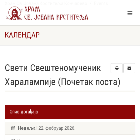
Храм Св. Јована Крститеља Кончарево
Events
Свети Свештеномученик Харалампије (Почетак поста)
КАЛЕНДАР
Свети Свештеномученик
Харалампије (Почетак поста)
Опис догађаја
Недеља
| 22. фебруар 2026.