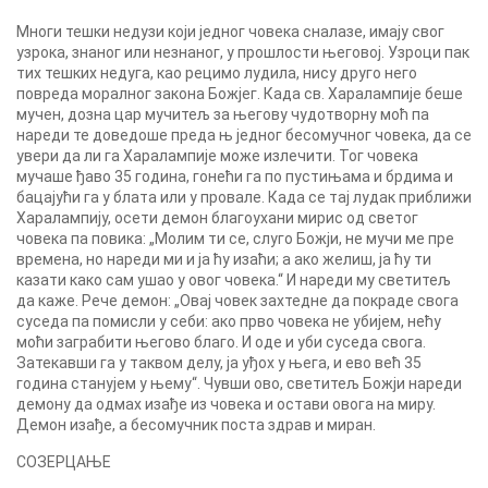
Многи тешки недузи који једног човека сналазе, имају свог
узрока, знаног или незнаног, у прошлости његовој. Узроци пак
тих тешких недуга, као рецимо лудила, нису друго него
повреда моралног закона Божјег. Када св. Харалампије беше
мучен, дозна цар мучитељ за његову чудотворну моћ па
нареди те доведоше преда њ једног бесомучног човека, да се
увери да ли га Харалампије може излечити. Тог човека
мучаше ђаво 35 година, гонећи га по пустињама и брдима и
бацајући га у блата или у провале. Када се тај лудак приближи
Харалампију, осети демон благоухани мирис од светог
човека па повика: „Молим ти се, слуго Божји, не мучи ме пре
времена, но нареди ми и ја ћу изаћи; а ако желиш, ја ћу ти
казати како сам ушао у овог човека.“ И нареди му светитељ
да каже. Рече демон: „Овај човек захтедне да покраде свога
суседа па помисли у себи: ако прво човека не убијем, нећу
моћи заграбити његово благо. И оде и уби суседа свога.
Затекавши га у таквом делу, ја уђох у њега, и ево већ 35
година станујем у њему“. Чувши ово, светитељ Божји нареди
демону да одмах изађе из човека и остави овога на миру.
Демон изађе, а бесомучник поста здрав и миран.
СОЗЕРЦАЊЕ