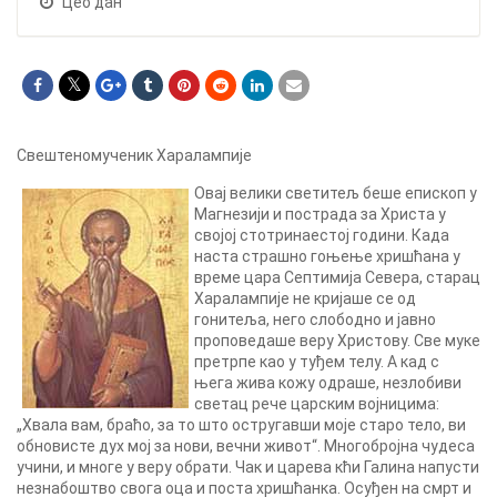
Цео дан
Свештеномученик Харалампије
Овај велики светитељ беше епископ у
Магнезији и пострада за Христа у
својој стотринаестој години. Када
наста страшно гоњење хришћана у
време цара Септимија Севера, старац
Харалампије не кријаше се од
гонитеља, него слободно и јавно
проповедаше веру Христову. Све муке
претрпе као у туђем телу. А кад с
њега жива кожу одраше, незлобиви
светац рече царским војницима:
„Хвала вам, браћо, за то што остругавши моје старо тело, ви
обновисте дух мој за нови, вечни живот“. Многобројна чудеса
учини, и многе у веру обрати. Чак и царева кћи Галина напусти
незнабоштво свога оца и поста хришћанка. Осуђен на смрт и