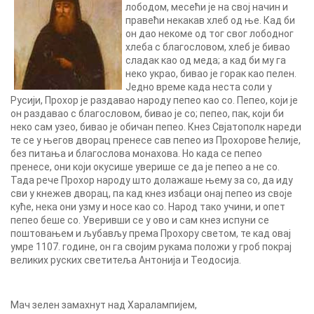
лободом, месећи је на свој начин и
правећи некакав хлеб од ње. Кад би
он дао некоме од тог свог лободног
хлеба с благословом, хлеб је бивао
сладак као од меда; а кад би му га
неко украо, бивао је горак као пелен.
Једно време када неста соли у
Русији, Прохор је раздавао народу пепео као со. Пепео, који је
он раздавао с благословом, бивао је со; пепео, пак, који би
неко сам узео, бивао је обичан пепео. Кнез Свјатополк нареди
те се у његов дворац пренесе сав пепео из Прохорове ћелије,
без питања и благослова монахова. Но када се пепео
пренесе, они који окусише уверише се да је пепео а не со.
Тада рече Прохор народу што долажаше њему за со, да иду
сви у кнежев дворац, па кад кнез избаци онај пепео из своје
куће, нека они узму и носе као со. Народ тако учини, и опет
пепео беше со. Уверивши се у ово и сам кнез испуни се
поштовањем и љубављу према Прохору светом, те кад овај
умре 1107. године, он га својим рукама положи у гроб покрај
великих руских светитеља Антонија и Теодосија.
Maч зелен замахнут над Харалампијем,