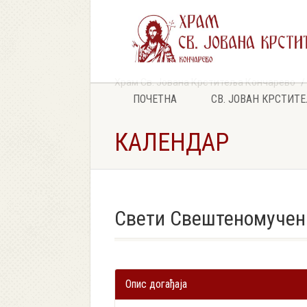
Храм Св. Јована Крститеља Кончарево
ПОЧЕТНА
СВ. ЈОВАН КРСТИТ
КАЛЕНДАР
Свети Свештеномучен
Опис догађаја