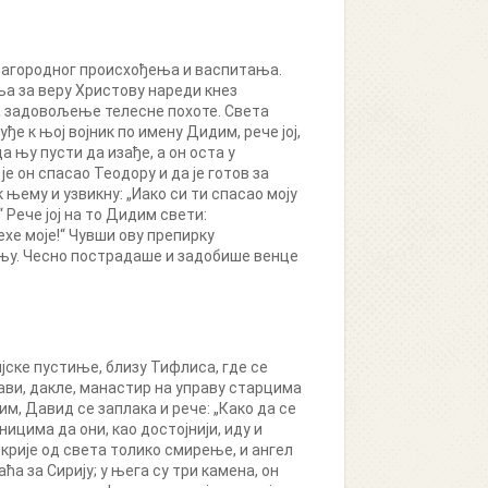
лагородног происхођења и васпитања.
ња за веру Христову нареди кнез
на задовољење телесне похоте. Света
е к њој војник по имену Дидим, рече јој,
да њу пусти да изађе, а он оста у
је он спасао Теодору и да је готов за
 њему и узвикну: „Иако си ти спасао моју
 Рече јој на то Дидим свети:
хе моје!“ Чувши ову препирку
огњу. Чесно пострадаше и задобише венце
џијске пустиње, близу Тифлиса, где се
ави, дакле, манастир на управу старцима
им, Давид се заплака и рече: „Како да се
ицима да они, као достојнији, иду и
скрије од света толико смирење, и ангел
ћа за Сирију; у њега су три камена, он