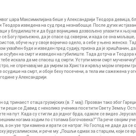
ивог цара Максимилијана беше у Александрији Теодора девица, б
и Теодора изведена на суд пред незнабошце. После дугих истјаза
баци у блудилиште и да буде војницима дозвољено улазити к њој 
е Богу приљежно, да је спасе од скверни, и када се она мољаше, уђ
Христов, обуче њу у своје војничко одело, а себе у њено женско. Та
ом ухваћен буде и изведен пред судију, призна да је хришћанин, да 
и осуђен на смрт и изведен на губилиште. Тада дотрча и Теодора к
д тебе искала да ме спасеш од смрти. Уступи мени смрт мученичку!“
ро, не спречавај ме да умрем за Христа и крвљу мојом оперем гре
 осудише на смрт, и обоје беху посечени, а тела им сажежена у 
 године у Александрији.
 од тринаест отаца грузијских (в. 7. мај). Прозван тако због Гаре
ти реши се Давид с неколико ученика посетити Свету Земљу. Ост
ете на пут. Када су стигли до једног брда, одакле се видео Јерусал
грешним ногама ходим по стопама Богочовека?“ Па рече својим учен
, а он узе три камена и врати се натраг. Но Господ не даде да се 
арху јерусалимском, и рече му: „Пошљи одмах за старцем, који се вра