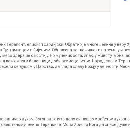
к Терапонт, епископ сардијски. Обратио је многе Јелине у веру Х
ађу, тамницом и бијењем. Обнажена по- ложише га на земљу и веза
 месо здераше с костију. Но мученик оста, ипак, у животу, а она 
 од којих многи болесници добијаху исцељење. Најзад свети Терапо
пресели се душом у Царство, да гледа славу Божју у вечности. Чесн
аједничар духом, богонадахнуто дело си нашао у виђењу духовног
о, свештеномучениче Терапонте: Моли Христа Бога да спасе душе 