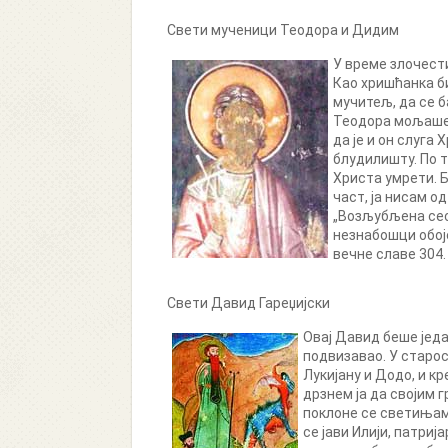
Свети мученици Теодора и Дидим
У време злочест
Као хришћанка б
мучитељ, да се 
Теодора мољаше с
да је и он слуга 
блудилишту. По т
Христа умрети. Б
част, ја нисам о
„Возљубљена сест
незнабошци обоје
вечне славе 304.
Свети Давид Гареџијски
Овај Давид беше један
подвизавао. У старос
Лукијану и Додо, и кр
дрзнем ја да својим 
поклоне се светињама
се јави Илији, патриј