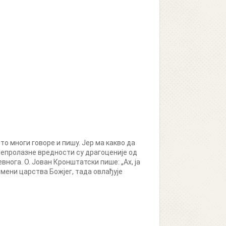
то многи говоре и пишу. Јер ма какво да
. Непролазне вредности су драгоценије од
нога. О. Јован Кронштатски пише: „Ах, ја
 мени царства Божјег, тада овлађује