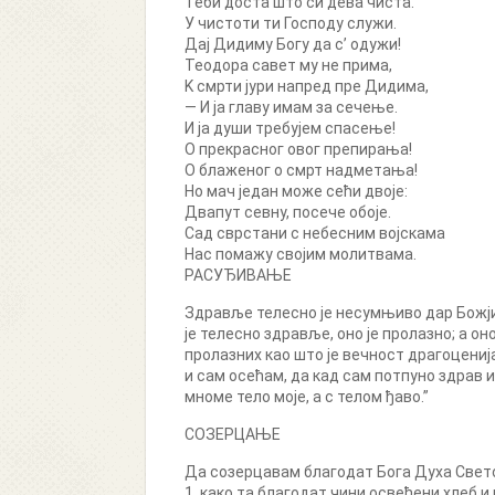
Теби доста штo си дева чиста.
У чистоти ти Господу служи.
Дај Дидиму Богу да с’ одужи!
Теодора савет му не прима,
K cмрти јури напред пре Дидима,
— И ја главу имам за сечење.
И ја души требујем спасење!
O прекрасног овог препирања!
O блаженог o смрт надметања!
Но мач један може сећи двоје:
Двапут cевнy, посече обоје.
Сад сврстани c небесним војскама
Нас помажу својим молитвама.
РАСУЂИВАЊЕ
Здравље телесно је несумњиво дар Божји. 
је телесно здравље, оно је пролазно; a о
пролазних као што је вечност драгоцениј
и сам осећам, да кад сам потпуно здрав и
мноме тело моје, a c телом ђаво.”
СОЗЕРЦАЊЕ
Да созерцавам благодат Бога Духа Светог
1. како та благодат чини освећени хлеб 