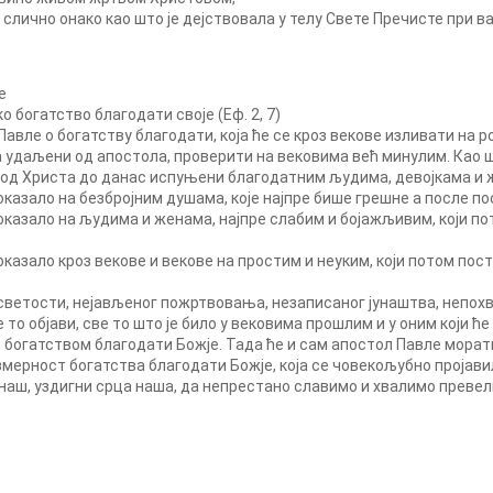
ину слично онако као што је дејствовала у телу Свете Пречисте при 
е
о богатство благодати своје (Еф. 2, 7)
вле о богатству благодати, која ће се кроз векове изливати на ро
а удаљени од апостола, проверити на вековима већ минулим. Као
 од Христа до данас испуњени благодатним људима, девојкама и 
оказало на безбројним душама, које најпре бише грешне а после п
оказало на људима и женама, најпре слабим и бојажљивим, који по
оказало кроз векове и векове на простим и неуким, који потом по
е светости, нејављеног пожртвовања, незаписаног јунаштва, непох
то објави, све то што је било у вековима прошлим и у оним који ће 
богатством благодати Божје. Тада ће и сам апостол Павле морати
змерност богатства благодати Божје, која се човекољубно пројавил
наш, уздигни срца наша, да непрестано славимо и хвалимо превел