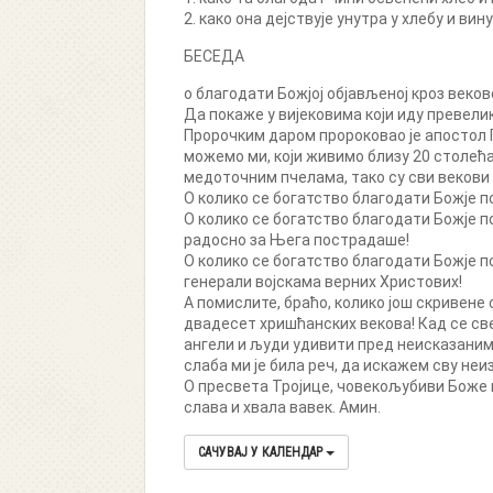
2. како она дејствује унутра у хлебу и в
БЕСЕДА
о благодати Божјој објављеној кроз веков
Да покаже у вијековима који иду превелик
Пророчким даром пророковао је апостол Па
можемо ми, који живимо близу 20 столећ
медоточним пчелама, тако су сви векови
О колико се богатство благодати Божје п
О колико се богатство благодати Божје п
радосно за Њега пострадаше!
О колико се богатство благодати Божје п
генерали војскама верних Христових!
А помислите, браћо, колико још скривен
двадесет хришћанских векова! Кад се све 
ангели и људи удивити пред неисказаним 
слаба ми је била реч, да искажем сву неи
О пресвета Тројице, човекољубиви Боже 
слава и хвала вавек. Амин.
САЧУВАЈ У КАЛЕНДАР