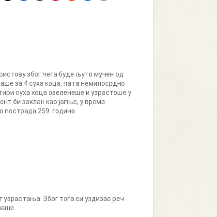
ристову због чега буде љуто мучен од
ше за 4 суха коца, па га немилосрдно
четири суха коца озеленеше и узрастоше у
нт би заклан као јагње, у време
о пострада 259. године.
 узрастања: Због тога си уздизао реч
наше.