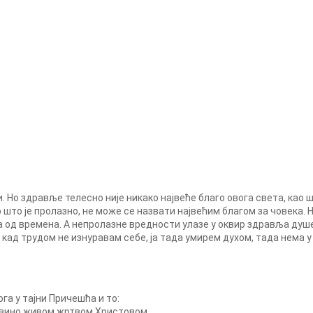
Но здравље телесно није никако највеће благо овога света, као ш
но што је пролазно, не може се назвати највећим благом за човека
а од времена. A непролазне вредности улазе у оквир здравља душев
 кад трудом не изнуравам себе, ја тада умирем духом, тада нема у
а у тајни Причешћа и то:
и вино живом жртвом Христовом,