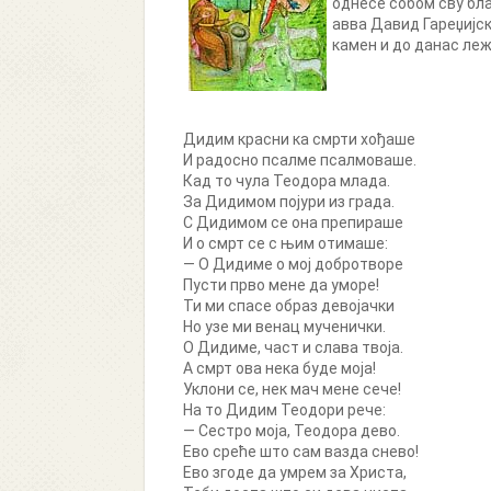
однесе собом сву бла
авва Давид Гареџијск
камен и до данас ле
Дидим красни ка смрти хођаше
И радосно псалме псалмоваше.
Кад то чула Теодора млада.
За Дидимом појури из града.
C Дидимом се она препираше
И о смрт се с њим отимаше:
— O Дидиме o мој добротворе
Пусти прво мене да уморе!
Ти ми спасе образ девојачки
Но узе ми венац мученички.
O Дидиме, част и слава твоја.
A смрт ова нека буде моја!
Уклони се, нек мач мене сече!
На то Дидим Теодори рече:
— Сестро моја, Теодора дево.
Ево среће што сам вазда снево!
Евo згоде да умрем за Христа,