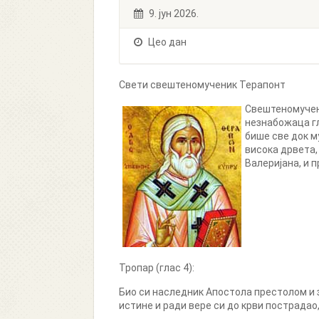
9. јун 2026.
Цео дан
Свети свештеномученик Терапонт
Свештеномучени
незнабожаца гл
бише све док му
висока дрвета,
Валеријана, и 
Тропар (глас 4):
Био си наследник Апостола престолом и з
истине и ради вере си до крви пострада