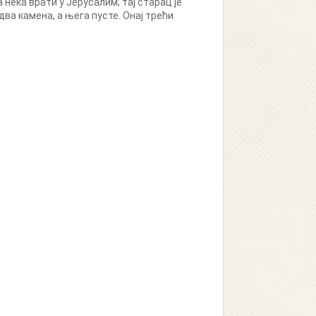
нека врати у Јерусалим; тај старац је
два камена, а њега пусте. Онај трећи