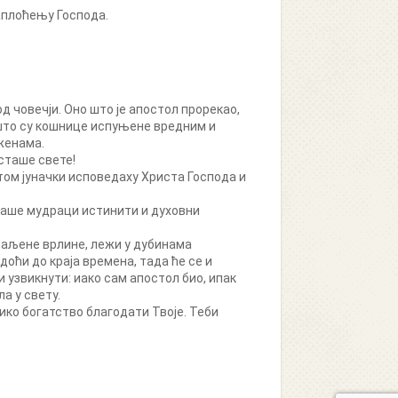
ваплоћењу Господа.
д човечји. Оно што је апостол прорекао,
 што су кошнице испуњене вредним и
женама.
осташе свете!
том јуначки исповедаху Христа Господа и
сташе мудраци истинити и духовни
ваљене врлине, лежи у дубинама
доћи до краја времена, тада ће се и
 узвикнути: иако сам апостол био, ипак
а у свету.
ико богатство благодати Твоје. Теби