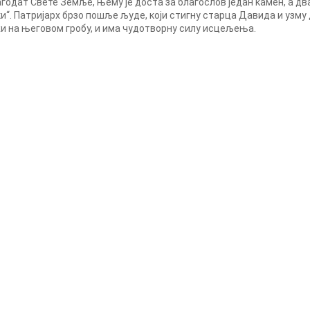
годат Свете Земље, њему је доста за благослов један камен, а два 
и“. Патријарх брзо пошље људе, који стигну старца Давида и узму 
жи на његовом гробу, и има чудотворну силу исцељења.