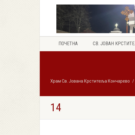
ПОЧЕТНА
СВ. ЈОВАН КРСТИТ
Храм Св. Јована Крститеља Кончарево
14