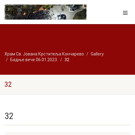
Храм Св. Јована Крститеља Кончарево
Gallery
Бадње вече 06.01.2023.
32
32
32