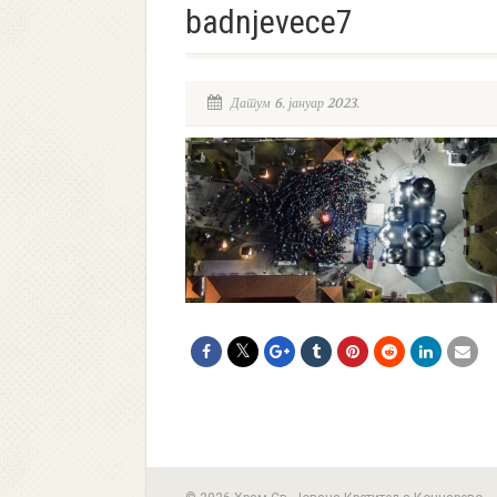
badnjevece7
Датум 6. јануар 2023.