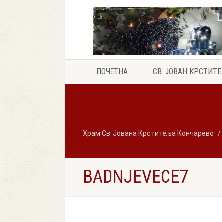
ПОЧЕТНА
СВ. ЈОВАН КРСТИТ
Храм Св. Јована Крститеља Кончарево
BADNJEVECE7