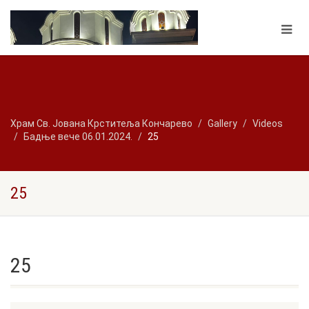
Храм Св. Јована Крститеља Кончарево
Gallery
Videos
Бадње вече 06.01.2024.
25
25
25