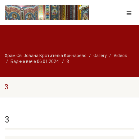
Храм Св. Јована Крститеља Кончарево
Gallery
Videos
Бадње вече 06.01.2024.
3
3
3