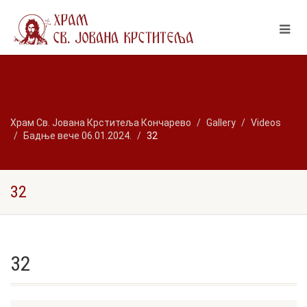
Храм Св. Јована Крститеља Кончарево
Gallery
Videos
Бадње вече 06.01.2024.
32
32
32