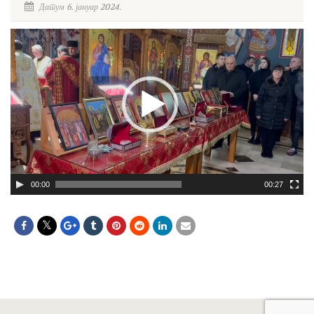
Датум 6. јануар 2024.
Прегледач
видео
записа
00:00
00:27