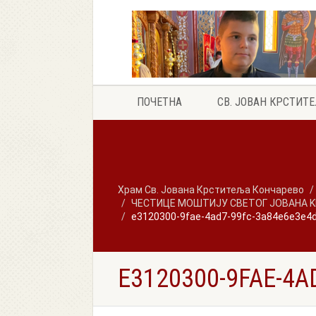
ПОЧЕТНА
СВ. ЈОВАН КРСТИТ
Храм Св. Јована Крститеља Кончарево
ЧЕСТИЦЕ МОШТИЈУ СВЕТОГ ЈОВАНА K
e3120300-9fae-4ad7-99fc-3a84e6e3e4
E3120300-9FAE-4A