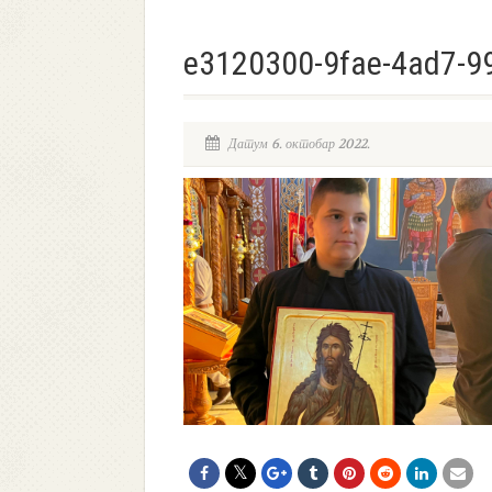
e3120300-9fae-4ad7-9
Датум 6. октобар 2022.