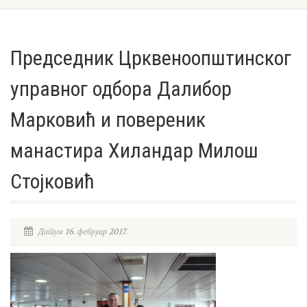
Председник Црквеноопштинског
управног одбора Далибор
Марковић и повереник
манастира Хиландар Милош
Стојковић
Датум 16. фебруар 2017.