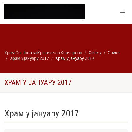
Храм Св. Јована Крститеља Кончарево
Gallery
Слике
Храм у јануару 2017
Храм у јануару 2017
ХРАМ У ЈАНУАРУ 2017
Храм у јануару 2017