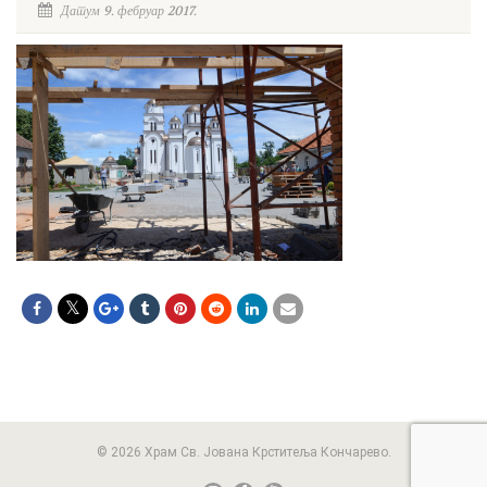
Датум 9. фебруар 2017.
© 2026 Храм Св. Јована Крститеља Кончарево.