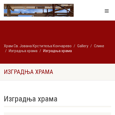
Храм Св. Јована Крститеља Кончарево
Gallery
Слике
Изградња храма
Изградња храма
ИЗГРАДЊА ХРАМА
Изградња храма