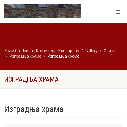
Храм Св. Јована Крститеља Кончарево
Gallery
Слике
Изградња храма
Изградња храма
ИЗГРАДЊА ХРАМА
Изградња храма