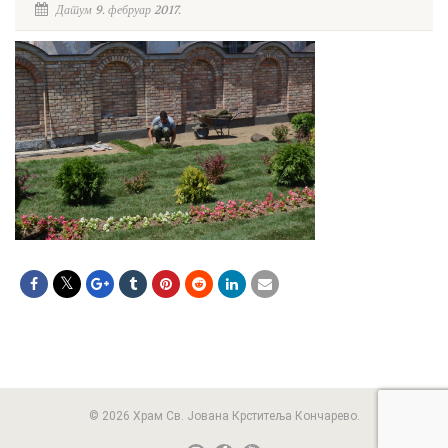
Датум 9. фебруар 2017.
© 2026 Храм Св. Јована Крститеља Кончарево.