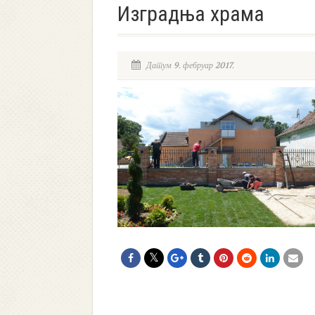
Изградња храма
Датум 9. фебруар 2017.