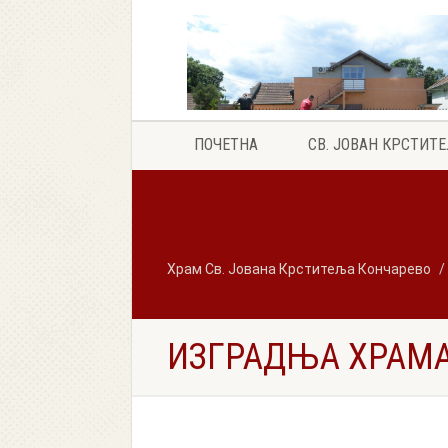
ПОЧЕТНА
СВ. ЈОВАН КРСТИТ
Храм Св. Јована Крститеља Кончарево
ИЗГРАДЊА ХРАМ