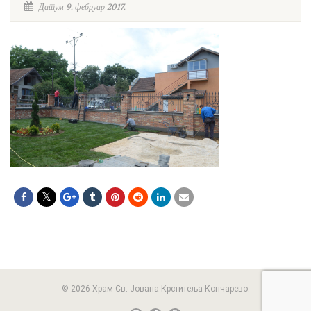
Датум 9. фебруар 2017.
© 2026 Храм Св. Јована Крститеља Кончарево.