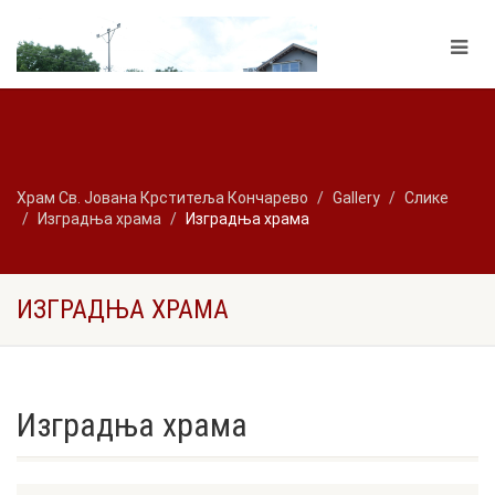
Храм Св. Јована Крститеља Кончарево
Gallery
Слике
Изградња храма
Изградња храма
ИЗГРАДЊА ХРАМА
Изградња храма