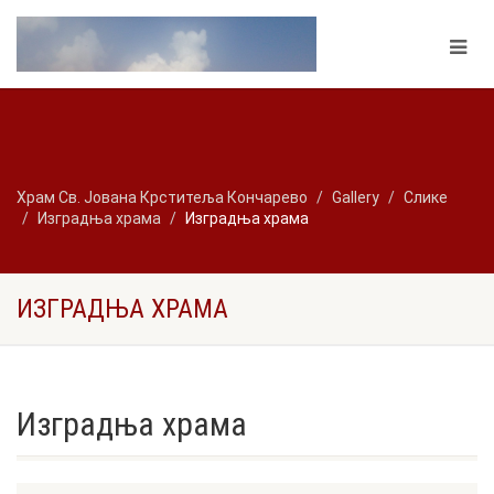
Храм Св. Јована Крститеља Кончарево
Gallery
Слике
Изградња храма
Изградња храма
ИЗГРАДЊА ХРАМА
Изградња храма