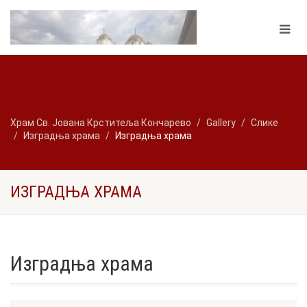
Храм Св. Јована Крститеља Кончарево
Gallery
Слике
Изградња храма
Изградња храма
ИЗГРАДЊА ХРАМА
Изградња храма