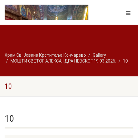
Храм Св. Јована Крститеља Кончарево
Gallery
МОШТИ СВЕТОГ АЛЕKСАНДРА НЕВСKОГ 19.03.2026.
10
10
10