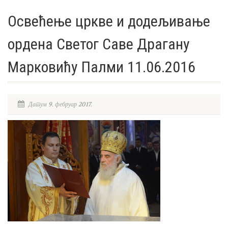
Освећење цркве и додељивање
ордена Светог Саве Драгану
Марковићу Палми 11.06.2016
Датум 9. фебруар 2017.