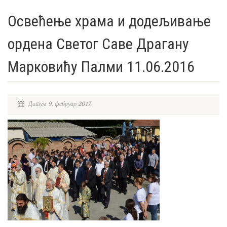
Освећење храма и додељивање
ордена Светог Саве Драгану
Марковићу Палми 11.06.2016
Датум 9. фебруар 2017.