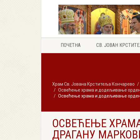
ПОЧЕТНА
СВ. ЈОВАН КРСТИТ
Храм Св. Јована Крститеља Кончарево
Освећење храма и додељивање ордена
Освећење храма и додељивање ордена
ОСВЕЋЕЊЕ ХРАМА
ДРАГАНУ МАРКОВИ