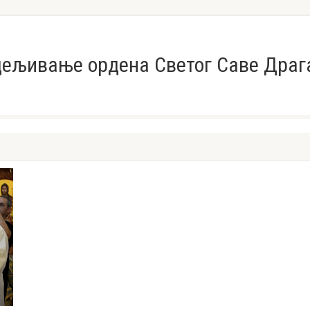
дељивање ордена Светог Саве Дра