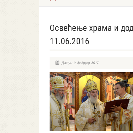
Освећење храма и до
11.06.2016
Датум 9. фебруар 2017.