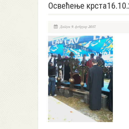
Освећење крста16.10
Датум 9. фебруар 2017.