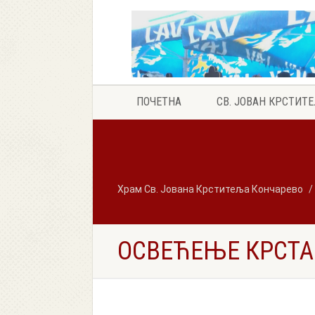
ПОЧЕТНА
СВ. ЈОВАН КРСТИТ
Храм Св. Јована Крститеља Кончарево
ОСВЕЋЕЊЕ КРСТА1