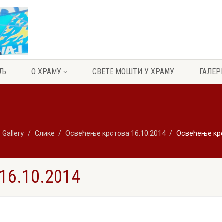
ЕЉ
О ХРАМУ
СВЕТЕ МОШТИ У ХРАМУ
ГАЛЕР
Gallery
Слике
Освећење крстова 16.10.2014
Освећење крс
6.10.2014