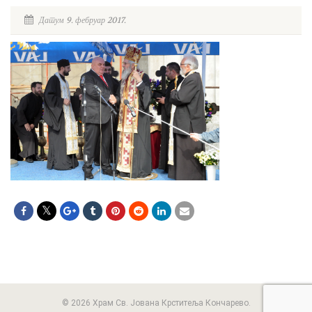
Датум 9. фебруар 2017.
© 2026 Храм Св. Јована Крститеља Кончарево.