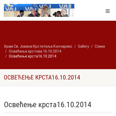
Храм Св. Јована Крститеља Кончарево
Gallery
Слике
Освећење крстова 16.10.2014
Освећење крста16.10.2014
ОСВЕЋЕЊЕ КРСТА16.10.2014
Освећење крста16.10.2014