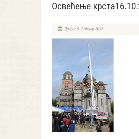
Освећење крста16.10
Датум 9. фебруар 2017.