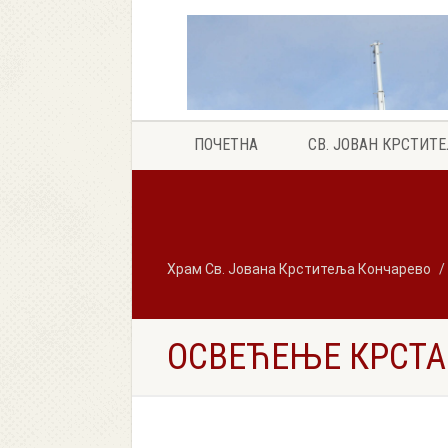
ПОЧЕТНА
СВ. ЈОВАН КРСТИТ
Храм Св. Јована Крститеља Кончарево
ОСВЕЋЕЊЕ КРСТА1