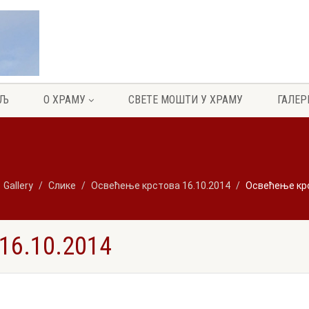
ЕЉ
О ХРАМУ
СВЕТЕ МОШТИ У ХРАМУ
ГАЛЕР
Gallery
Слике
Освећење крстова 16.10.2014
Освећење крс
6.10.2014