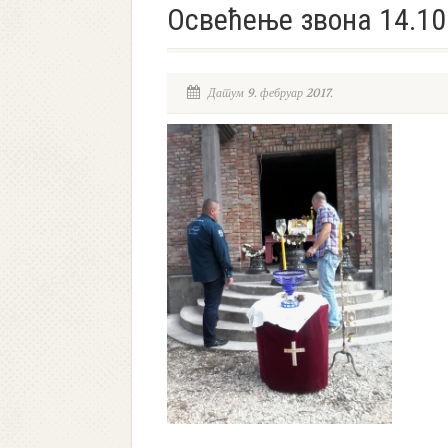
Освећење звона 14.10
Датум 9. фебруар 2017.