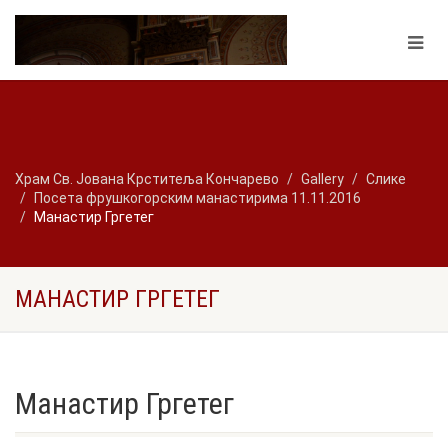
Храм Св. Јована Крститеља Кончарево
Gallery
Слике
Посета фрушкогорским манастирима 11.11.2016
Манастир Гргетег
МАНАСТИР ГРГЕТЕГ
Манастир Гргетег