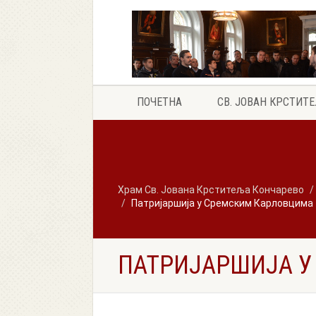
ПОЧЕТНА
СВ. ЈОВАН КРСТИТ
Храм Св. Јована Крститеља Кончарево
Патријаршија у Сремским Карловцима
ПАТРИЈАРШИЈА 