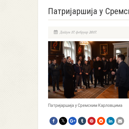
Патријаршија у Срем
Датум 17. фебруар 2017.
Патријаршија у Сремским Карловцима