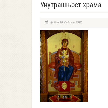
Унутрашњост храма
Датум 10. фебруар 2017.