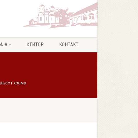
ИЈА
КТИТОР
КОНТАКТ
шњост храма