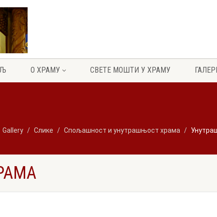
ЕЉ
О ХРАМУ
СВЕТЕ МОШТИ У ХРАМУ
ГАЛЕР
Gallery
Слике
Спољашност и унутрашњост храма
Унутра
РАМА