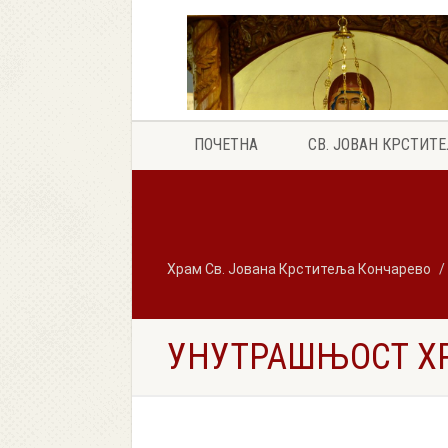
ПОЧЕТНА
СВ. ЈОВАН КРСТИТ
Храм Св. Јована Крститеља Кончарево
УНУТРАШЊОСТ Х