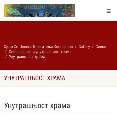
Храм Св. Јована Крститеља Кончарево
Gallery
Слике
Спољашност и унутрашњост храма
Унутрашњост храма
УНУТРАШЊОСТ ХРАМА
Унутрашњост храма