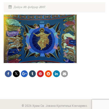
Датум 10. фебруар 2017.
© 2026 Храм Св. Јована Крститеља Кончарево.